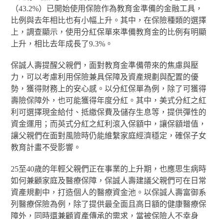
（43.2%）已開始使用保險作為教育金準備的金融工具，
比例與去年相比也有小幅上升。其中，在保險種類的選擇
上，調查顯示，使用分紅保單來準備教育金的比例有明顯
上升，相比去年成長了9.3%。
保誠人壽提醒父親們，面對教育金準備帶來的焦慮與壓
力，可以考慮利用保險兼具保障及資產規劃與配置的優
勢，獲得財務上的安心感。以分紅保單為例，除了可獲得
壽險保障外，也可能獲得年度分紅。其中，美式分紅之紅
利可選擇現金給付、抵繳保費及儲存生息等，提供彈性的
資金運用；而英式分紅之紅利滾入保額中，讓保額增值，
讓父親們在面對風險時仍能維繫家庭經濟穩定，確保子女
教育計畫不受影響。
25至40歲的年輕父親們正在事業的上升期，也應思生病時
如何兼顧家庭及醫療保障，保誠人壽建議父親們可在日常
資產規劃中，打造個人的醫療資金池。以保誠人壽富御系
列醫療保險為例，除了提供最全面且高日額的健康醫療保
障外，同時還兼顧資產傳承的需求，當被保險人不幸身