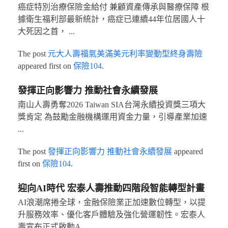
癌症特別治療保險金給付 兼顧資產傳承與醫療保障 根
據衛生福利部最新統計，癌症已連續44年位居國人十
大死因之首， ...
The post
元大人壽福氣美滿美元利率變動型終身壽險
appeared first on
保險104
.
發揮正向影響力 推動社會永續發展
南山人壽勇奪2026 Taiwan SIA台灣永續投資獎三項大
獎肯定 為鼓勵金融機構運用資金力量，引導產業加速
...
The post
發揮正向影響力 推動社會永續發展
appeared
first on
保險104
.
迎向AI時代 宏泰人壽推動四階段智能轉型計畫
AI浪潮席捲全球，金融保險業正加速數位轉型，以提
升服務效率、優化客戶體驗及強化營運韌性。宏泰人
壽宣布正式啟動A ...