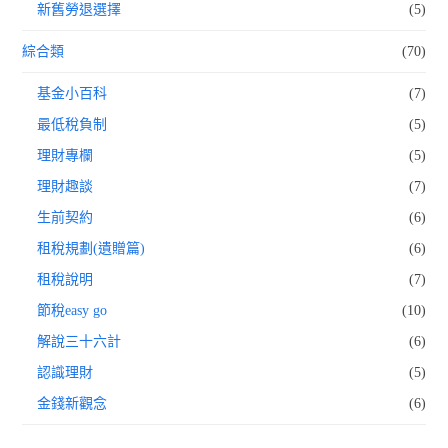
新舊勞退選擇
(5)
綜合類
(70)
基金小百科
(7)
最低稅負制
(5)
理財專欄
(5)
理財趣談
(7)
生前契約
(6)
租稅規劃(遺贈篇)
(6)
租稅說明
(7)
節稅easy go
(10)
解說三十六計
(6)
認識理財
(5)
金錢新觀念
(6)