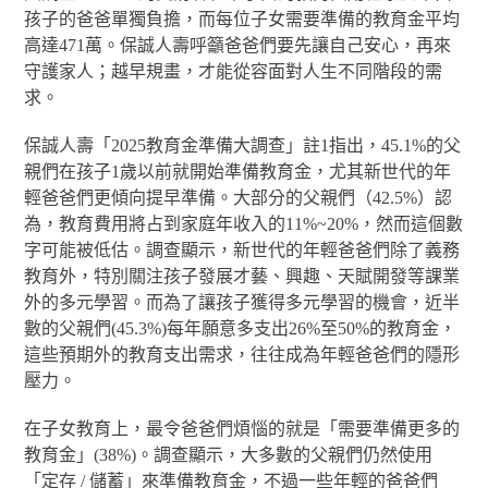
孩子的爸爸單獨負擔，而每位子女需要準備的教育金平均
高達471萬。保誠人壽呼籲爸爸們要先讓自己安心，再來
守護家人；越早規畫，才能從容面對人生不同階段的需
求。
保誠人壽「2025教育金準備大調查」
註
1
指出，45.1%的父
親們在孩子1歲以前就開始準備教育金，尤其新世代的年
輕爸爸們更傾向提早準備。大部分的父親們（42.5%）認
為，教育費用將占到家庭年收入的11%~20%，然而這個數
字可能被低估。調查顯示，新世代的年輕爸爸們除了義務
教育外，特別關注孩子發展才藝、興趣、天賦開發等課業
外的多元學習。而為了讓孩子獲得多元學習的機會，近半
數的父親們(45.3%)每年願意多支出26%至50%的教育金，
這些預期外的教育支出需求，往往成為年輕爸爸們的隱形
壓力。
在子女教育上，最令爸爸們煩惱的就是「需要準備更多的
教育金」(38%)。調查顯示，大多數的父親們仍然使用
「定存 / 儲蓄」來準備教育金，不過一些年輕的爸爸們