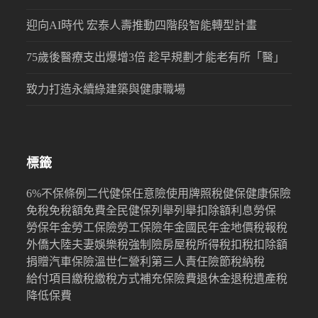
迎向AI時代 宏泰人壽推動四階段智能轉型計畫
75歲後醫療支出爆增3倍 趁早規劃才能老有所「醫」
致力打造永續綠建築與健康職場
標籤
6%
不保條例
二代健保
任意險
使用牌照稅
健保
健康保險
免稅
免稅額
免費
全民健保
列舉
列舉扣除額
利息
勞保
勞保年金
勞工保險
勞工保險年金
國民年金
地價稅
報稅
外僑
大陸
夫妻
娛樂稅
強制險
房屋稅
所得稅
扣稅
扣除額
捐贈
汽車保險
溫世仁
營利
第三人責任險
節稅
納稅
給付項目
繳稅
繳稅方式
補充保險費
退休金
退稅
遺產稅
降低保費