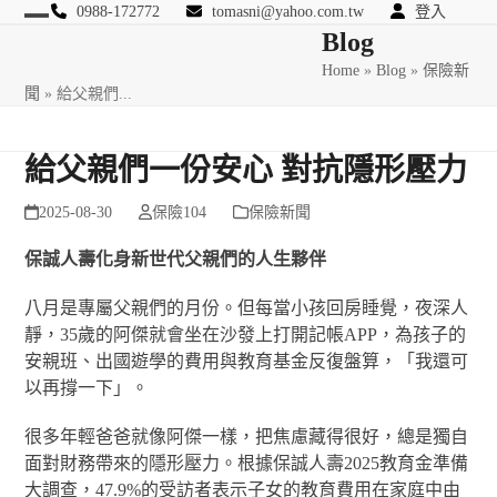
Skip
0988-172772
tomasni@yahoo.com.tw
登入
Open
Close
Blog
to
匯豐國際風險管理顧問
content
Home
»
Blog
»
保險新
mobile
mobile
聞
»
給父親們...
menu
menu
給父親們一份安心 對抗隱形壓力
2025-08-30
保險104
保險新聞
保誠人壽化身新世代父親們的人生夥伴
八月是專屬父親們的月份。但每當小孩回房睡覺，夜深人
靜，35歲的阿傑就會坐在沙發上打開記帳APP，為孩子的
安親班、出國遊學的費用與教育基金反復盤算，「我還可
以再撐一下」。
很多年輕爸爸就像阿傑一樣，把焦慮藏得很好，總是獨自
面對財務帶來的隱形壓力。根據保誠人壽2025教育金準備
大調查，47.9%的受訪者表示子女的教育費用在家庭中由