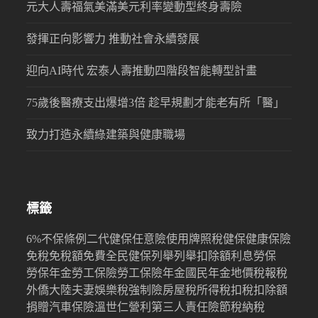
元大人壽福氣美滿美元利率變動型終身壽險
發揮正向影響力 推動社會永續發展
迎向AI時代 宏泰人壽推動四階段智能轉型計畫
75歲後醫療支出爆增3倍 趁早規劃才能老有所「醫」
致力打造永續綠建築與健康職場
標籤
6%
不保條例
二代健保
任意險
使用牌照稅
健保
健康保險
免稅
免稅額
免費
全民健保
列舉
列舉扣除額
利息
勞保
勞保年金
勞工保險
勞工保險年金
國民年金
地價稅
報稅
外僑
大陸
夫妻
娛樂稅
強制險
房屋稅
所得稅
扣稅
扣除額
捐贈
汽車保險
溫世仁
營利
第三人責任險
節稅
納稅