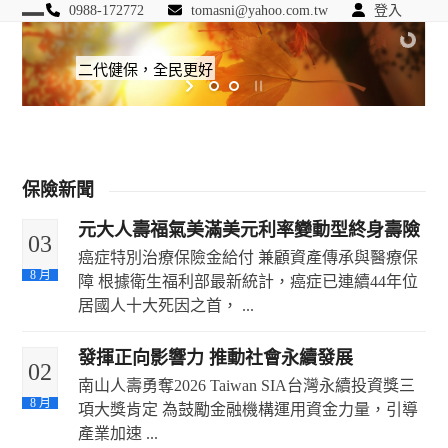
Skip
0988-172772
tomasni@yahoo.com.tw
登入
Open
Close
to
匯豐國際風險管理顧問
content
mobile
mobile
二代健保，全民更好
menu
menu
保險新聞
元大人壽福氣美滿美元利率變動型終身壽險
03
癌症特別治療保險金給付 兼顧資產傳承與醫療保
8 月
障 根據衛生福利部最新統計，癌症已連續44年位
居國人十大死因之首， ...
The post
元大人壽福氣美滿美元利率變動型終身壽
發揮正向影響力 推動社會永續發展
02
險
appeared first on
保險104
.
南山人壽勇奪2026 Taiwan SIA台灣永續投資獎三
8 月
項大獎肯定 為鼓勵金融機構運用資金力量，引導
產業加速 ...