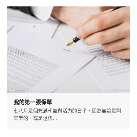
Use
the
left
and
right
arrow
keys
to
access
the
carousel
navigation
buttons
我的第一張保單
七八月是個充滿朝氣與活力的日子，因為無論是剛
畢業的、或是退伍…