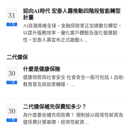
The post
發揮正向影響力 推動社會永續發展
迎向AI時代 宏泰人壽推動四階段智能轉型
31
appeared first on
保險104
.
計畫
7 月
AI浪潮席捲全球，金融保險業正加速數位轉型，
以提升服務效率、優化客戶體驗及強化營運韌
性。宏泰人壽宣布正式啟動A ...
The post
迎向AI時代 宏泰人壽推動四階段智能轉
二代健保
型計畫
appeared first on
保險104
.
什麼是健康保險
30
健康保險與社會安全 社會安全一般可包括 1.自助-
7 月
教育普及與就業輔導，…
二代健保補充保費知多少？
30
為什麼要收補充保險費？ 現制係以經常性薪資為
7 月
健保費計算基礎，經常性薪資…