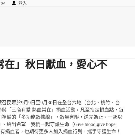
.tw
登入
顧問
searc
我們
常在」秋日獻血，愛心不
召民眾於9月9日至9月30日在全台六地（台北、桃竹、台
參與「三商有愛 熱血常在」捐血活動，凡至指定捐血點，每
該公司準備的「多功能數據線」，數量有限，送完為止。一起以
望—我們一起守護生命（Give blood,give hope:
s）」主題，感謝所有捐血者，也期待更多人加入捐血行列，攜手守護生命！