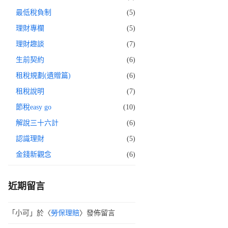
最低稅負制
(5)
理財專欄
(5)
理財趣談
(7)
生前契約
(6)
租稅規劃(遺贈篇)
(6)
租稅說明
(7)
節稅easy go
(10)
解說三十六計
(6)
認識理財
(5)
金錢新觀念
(6)
近期留言
「
小可
」於〈
勞保理賠
〉發佈留言