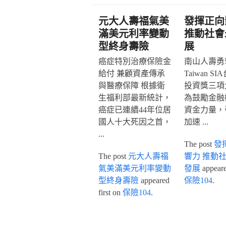
元大人壽福氣美
發揮正向
滿美元利率變動
推動社會
型終身壽險
展
癌症特別治療保險金
南山人壽勇奪
給付 兼顧資產傳承
Taiwan S
與醫療保障 根據衛
投資獎三項
生福利部最新統計，
為鼓勵金融
癌症已連續44年位居
資金力量，
國人十大死因之首，
加速 ...
...
The post
發
The post
元大人壽福
響力 推動
氣美滿美元利率變動
發展
appeared
型終身壽險
appeared
保險104
.
first on
保險104
.