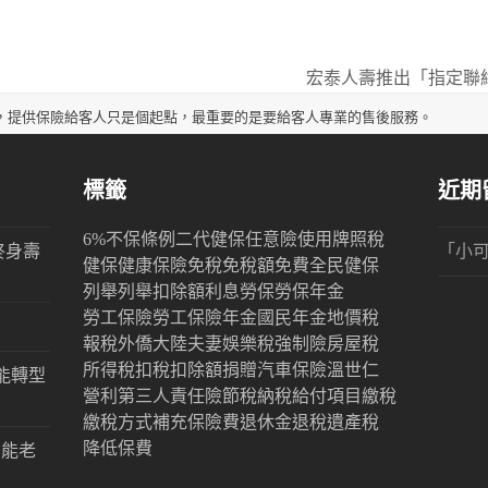
宏泰人壽推出「指定聯
next
post:
，提供保險給客人只是個起點，最重要的是要給客人專業的售後服務。
標籤
近期
6%
不保條例
二代健保
任意險
使用牌照稅
終身壽
「
小
健保
健康保險
免稅
免稅額
免費
全民健保
列舉
列舉扣除額
利息
勞保
勞保年金
勞工保險
勞工保險年金
國民年金
地價稅
報稅
外僑
大陸
夫妻
娛樂稅
強制險
房屋稅
所得稅
扣稅
扣除額
捐贈
汽車保險
溫世仁
能轉型
營利
第三人責任險
節稅
納稅
給付項目
繳稅
繳稅方式
補充保險費
退休金
退稅
遺產稅
降低保費
才能老