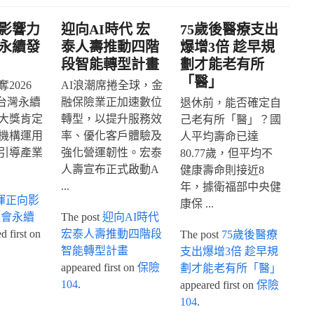
影響力
迎向AI時代 宏
75歲後醫療支出
永續發
泰人壽推動四階
爆增3倍 趁早規
段智能轉型計畫
劃才能老有所
「醫」
2026
AI浪潮席捲全球，金
IA台灣永續
融保險業正加速數位
退休前，能否確定自
大獎肯定
轉型，以提升服務效
己老有所「醫」？國
機構運用
率、優化客戶體驗及
人平均壽命已達
引導產業
強化營運韌性。宏泰
80.77歲，但平均不
人壽宣布正式啟動A
健康壽命則接近8
...
年，據衛福部中央健
揮正向影
康保 ...
社會永續
The post
迎向AI時代
 first on
宏泰人壽推動四階段
The post
75歲後醫療
智能轉型計畫
支出爆增3倍 趁早規
appeared first on
保險
劃才能老有所「醫」
104
.
appeared first on
保險
104
.