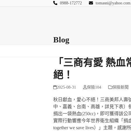
Skip
0988-172772
tomasni@yahoo.com
to
匯豐國際風險管理
content
首頁
關於站長
Blog
保險Q&A
連絡
Blog
「三商有愛 熱血
絕！
2025-08-31
保險104
保險新聞
秋日獻血，愛心不絕！三商美邦人壽號
中、嘉義、台南、高雄，詳見下表）
捐出一袋熱血(250cc)，即可獲得
實際行動響應今年世界衛生組織「捐血、給出希
together we save live