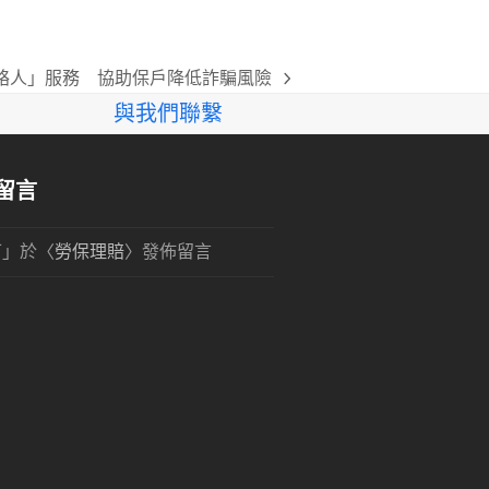
絡人」服務 協助保戶降低詐騙風險
與我們聯繫
留言
可
」於〈
勞保理賠
〉發佈留言