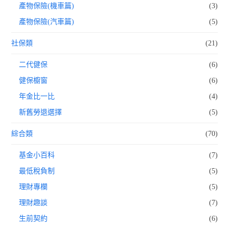
產物保險(機車篇)
(3)
產物保險(汽車篇)
(5)
社保類
(21)
二代健保
(6)
健保櫥窗
(6)
年金比一比
(4)
新舊勞退選擇
(5)
綜合類
(70)
基金小百科
(7)
最低稅負制
(5)
理財專欄
(5)
理財趣談
(7)
生前契約
(6)