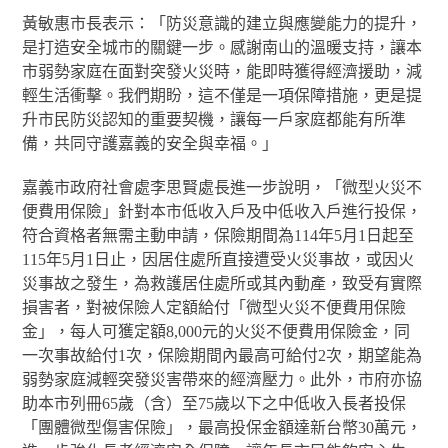
黃敏惠市長表示：「防災意識的建立與應變能力的提升，
是打造安全城市的關鍵一步。感謝南山的溫暖支持，讓本
市弱勢家庭在面對突發火災時，能即時獲得經濟援助，減
輕生活衝擊。我們期盼，這不僅是一項保障措施，更是提
升市民防災認知的重要契機，讓每一戶家庭都能有所準
備，共同守護嘉義的安全與幸福。」
嘉義市政府社會處李思賢處長進一步說明，「微型火災不
便費用保險」針對本市低收入戶及中低收入戶進行投保，
符合資格者無需主動申請，保險期間為114年5月1日起至
115年5月1日止，因居住處所直接遭受火災事故，或因火
災事故之發生，為救護居住處所或其內動產，致受有實際
損害者，對被保險人定額給付「微型火災不便費用保險
金」，每人可獲定額8,000元的火災不便費用保險金，同
一次事故給付1次，保險期間內最高可給付2次，期望能為
弱勢家庭減輕突發災害帶來的經濟壓力。此外，市府亦協
助本市列冊65歲（含）至75歲以下之中低收入長者投保
「團體微型傷害保險」，最高投保金額達新台幣30萬元，