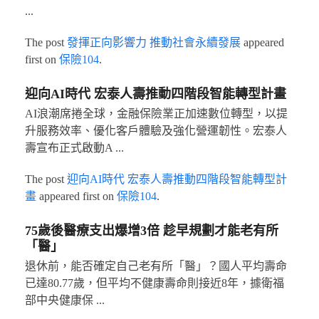
...
The post
發揮正向影響力 推動社會永續發展
appeared
first on
保險104
.
迎向AI時代 宏泰人壽推動四階段智能轉型計畫
AI浪潮席捲全球，金融保險業正加速數位轉型，以提
升服務效率、優化客戶體驗及強化營運韌性。宏泰人
壽宣布正式啟動A ...
The post
迎向AI時代 宏泰人壽推動四階段智能轉型計
畫
appeared first on
保險104
.
75歲後醫療支出爆增3倍 趁早規劃才能老有所
「醫」
退休前，能否確定自己老有所「醫」？國人平均壽命
已達80.77歲，但平均不健康壽命則接近8年，據衛福
部中央健康保 ...