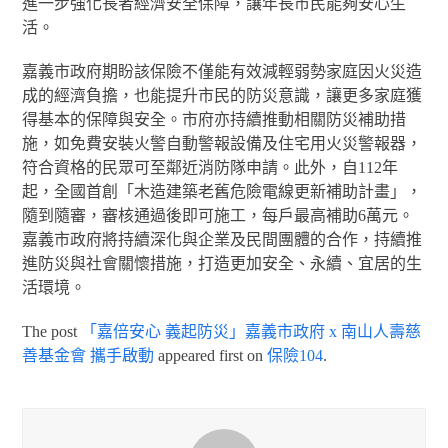
進一步強化長者經濟安全保障，讓年長市民能夠安心生
活。
嘉義市政府期盼該保險不僅能有效減輕弱勢家庭因火災造
成的經濟負擔，也能提升市民的防災意識，讓更多家庭獲
得基本的保障與安全。市府亦持續推動相關防災補助措
施，如免費安裝火警自動警報設備及住宅用火災警報器，
符合資格的民眾可至鄰近消防隊申請。此外，自112年
起，全國首創「木造建築老舊危險電線更新補助計畫」，
隨到隨審，審核通過後即可施工，每戶最高補助6萬元。
嘉義市政府將持續深化與企業及民間團體的合作，持續推
進防災與社會關懷措施，打造更加安全、永續、宜居的生
活環境。
The post
「嘉倍安心 義起防災」嘉義市政府 x 南山人壽慈
善基金會 攜手啟動
appeared first on
保險104
.