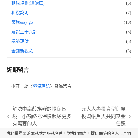
租稅規劃(遺贈篇)
(6)
租稅說明
(7)
節稅easy go
(10)
解說三十六計
(6)
認識理財
(5)
金錢新觀念
(6)
近期留言
「
小可
」於〈
勞保理賠
〉發佈留言
解決中高齡族群的投保困
元大人壽投資型保單
境 小額終老保險照顧更多
投資帳戶與共同基金
previous
next
有需要的人
任選
post:
post:
我們最重要的職務就是服務客戶，對我們而言，提供保險給客人只是個