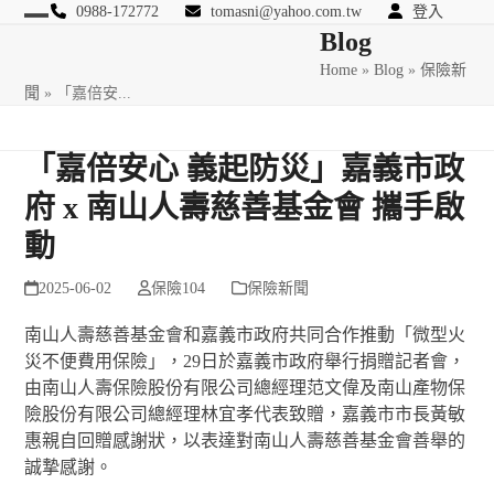
Skip
0988-172772
tomasni@yahoo.com.tw
登入
Open
Close
Blog
to
匯豐國際風險管理顧問
content
Home
»
Blog
»
保險新
mobile
mobile
聞
»
「嘉倍安...
menu
menu
「嘉倍安心 義起防災」嘉義市政
府 x 南山人壽慈善基金會 攜手啟
動
2025-06-02
保險104
保險新聞
南山人壽慈善基金會和嘉義市政府共同合作推動「微型火
災不便費用保險」，29日於嘉義市政府舉行捐贈記者會，
由南山人壽保險股份有限公司總經理范文偉及南山產物保
險股份有限公司總經理林宜孝代表致贈，嘉義市市長黃敏
惠親自回贈感謝狀，以表達對南山人壽慈善基金會善舉的
誠摯感謝。