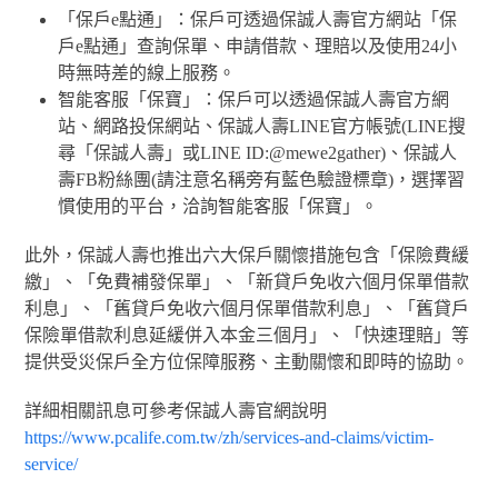
「保戶e點通」：保戶可透過保誠人壽官方網站「保
戶e點通」查詢保單、申請借款、理賠以及使用24小
時無時差的線上服務。
智能客服「保寶」：保戶可以透過保誠人壽官方網
站、網路投保網站、保誠人壽LINE官方帳號(LINE搜
尋「保誠人壽」或LINE ID:@mewe2gather)、保誠人
壽FB粉絲團(請注意名稱旁有藍色驗證標章)，選擇習
慣使用的平台，洽詢智能客服「保寶」。
此外，保誠人壽也推出六大保戶關懷措施包含「保險費緩
繳」、「免費補發保單」、「新貸戶免收六個月保單借款
利息」、「舊貸戶免收六個月保單借款利息」、「舊貸戶
保險單借款利息延緩併入本金三個月」、「快速理賠」等
提供受災保戶全方位保障服務、主動關懷和即時的協助。
詳細相關訊息可參考保誠人壽官網說明
https://www.pcalife.com.tw/zh/services-and-claims/victim-
service/