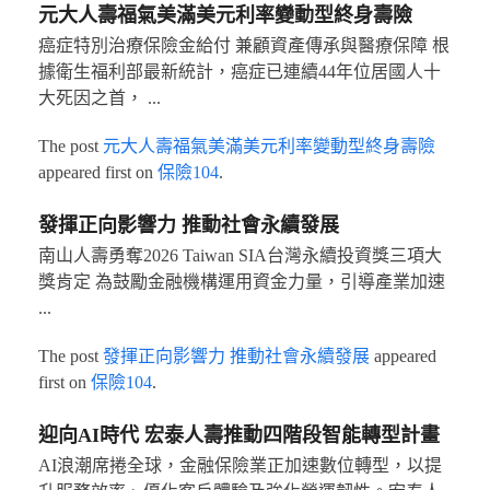
元大人壽福氣美滿美元利率變動型終身壽險
癌症特別治療保險金給付 兼顧資產傳承與醫療保障 根
據衛生福利部最新統計，癌症已連續44年位居國人十
大死因之首， ...
The post
元大人壽福氣美滿美元利率變動型終身壽險
appeared first on
保險104
.
發揮正向影響力 推動社會永續發展
南山人壽勇奪2026 Taiwan SIA台灣永續投資獎三項大
獎肯定 為鼓勵金融機構運用資金力量，引導產業加速
...
The post
發揮正向影響力 推動社會永續發展
appeared
first on
保險104
.
迎向AI時代 宏泰人壽推動四階段智能轉型計畫
AI浪潮席捲全球，金融保險業正加速數位轉型，以提