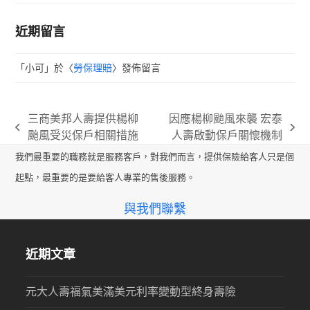
近期留言
「
小可
」於〈
勞保理賠
〉發佈留言
三商美邦人壽提供楊柳
因應楊柳颱風來襲 宏泰
previous
next
颱風受災保戶相關措施
人壽啟動保戶關懷機制
post:
post:
我們最重要的職務就是服務客戶，對我們而言，提供保險給客人只是個
起點，最重要的是要給客人專業的售後服務。
與我們聯繫
近期文章
元大人壽福氣美滿美元利率變動型終身壽險