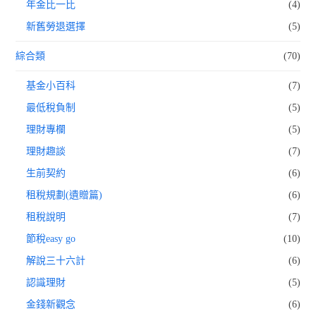
年金比一比
(4)
新舊勞退選擇
(5)
綜合類
(70)
基金小百科
(7)
最低稅負制
(5)
理財專欄
(5)
理財趣談
(7)
生前契約
(6)
租稅規劃(遺贈篇)
(6)
租稅說明
(7)
節稅easy go
(10)
解說三十六計
(6)
認識理財
(5)
金錢新觀念
(6)