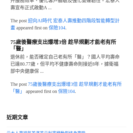
升服務效率、優化客戶體驗及強化營運韌性。宏泰人
壽宣布正式啟動A ...
The post
迎向AI時代 宏泰人壽推動四階段智能轉型計
畫
appeared first on
保險104
.
75歲後醫療支出爆增3倍 趁早規劃才能老有所
「醫」
退休前，能否確定自己老有所「醫」？國人平均壽命
已達80.77歲，但平均不健康壽命則接近8年，據衛福
部中央健康保 ...
The post
75歲後醫療支出爆增3倍 趁早規劃才能老有所
「醫」
appeared first on
保險104
.
近期文章