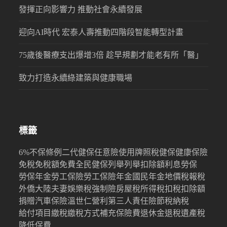
發揮正向影響力 推動社會永續發展
迎向AI時代 宏泰人壽推動四階段智能轉型計畫
75歲後醫療支出爆增3倍 趁早規劃才能老有所「醫」
致力打造永續綠建築與健康職場
標籤
6%
不保條例
二代健保
任意險
使用牌照稅
健保
健康保險
免稅
免稅額
免費
全民健保
列舉
列舉扣除額
利息
勞保
勞保年金
勞工保險
勞工保險年金
國民年金
地價稅
報稅
外僑
大陸
夫妻
娛樂稅
強制險
房屋稅
所得稅
扣稅
扣除額
捐贈
汽車保險
溫世仁
營利
第三人責任險
節稅
納稅
給付項目
繳稅
繳稅方式
補充保險費
退休金
退稅
遺產稅
降低保費