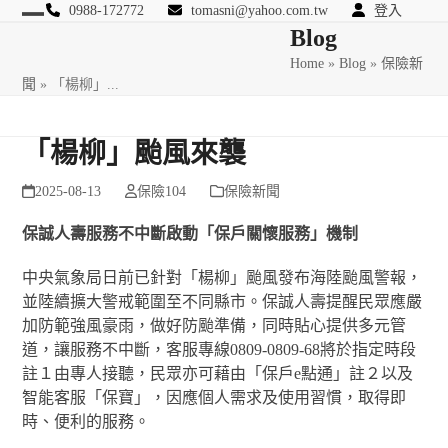
Skip
0988-172772
tomasni@yahoo.com.tw
登入
Open
Close
Blog
to
匯豐國際風險管理顧問
content
Home
»
Blog
»
保險新
mobile
mobile
聞
»
「楊柳」...
menu
menu
「楊柳」颱風來襲
2025-08-13
保險104
保險新聞
保誠人壽服務不中斷啟動「保戶關懷服務」機制
中央氣象局日前已針對「楊柳」颱風發布海陸颱風警報，
並陸續擴大警戒範圍至不同縣市。保誠人壽提醒民眾應嚴
加防範強風豪雨，做好防颱準備，同時貼心提供多元管
道，讓服務不中斷，客服專線0809-0809-68將於指定時段
註
１
由專人接聽，民眾亦可藉由「保戶e點通」註
２
以及
智能客服「保寶」，因應個人需求及使用習慣，取得即
時、便利的服務。