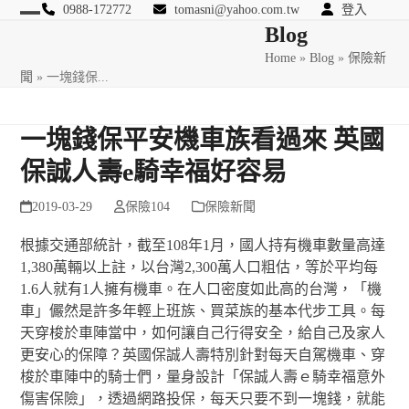
Skip
0988-172772
tomasni@yahoo.com.tw
登入
Open
Close
Blog
to
匯豐國際風險管理顧問
content
Home
»
Blog
»
保險新
mobile
mobile
聞
»
一塊錢保...
menu
menu
一塊錢保平安機車族看過來 英國
保誠人壽e騎幸福好容易
2019-03-29
保險104
保險新聞
根據交通部統計，截至108年1月，國人持有機車數量高達
1,380萬輛以上
註
，以台灣2,300萬人口粗估，等於平均每
1.6人就有1人擁有機車。在人口密度如此高的台灣，「機
車」儼然是許多年輕上班族、買菜族的基本代步工具。每
天穿梭於車陣當中，如何讓自己行得安全，給自己及家人
更安心的保障？英國保誠人壽特別針對每天自駕機車、穿
梭於車陣中的騎士們，量身設計「保誠人壽ｅ騎幸福意外
傷害保險」，透過網路投保，每天只要不到一塊錢，就能