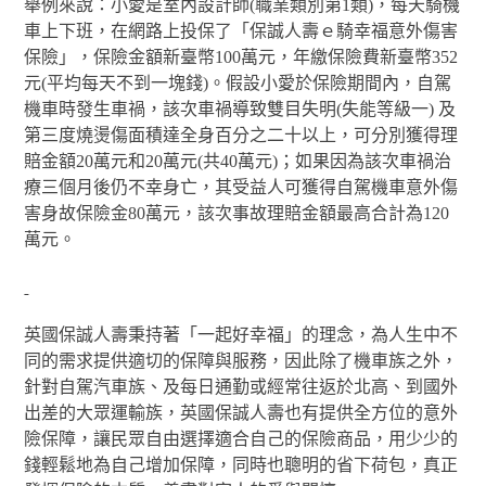
舉例來說：小愛是室內設計師(職業類別第1類)，每天騎機
車上下班，在網路上投保了「保誠人壽ｅ騎幸福意外傷害
保險」，保險金額新臺幣100萬元，年繳保險費新臺幣352
元(平均每天不到一塊錢)。假設小愛於保險期間內，自駕
機車時發生車禍，該次車禍導致雙目失明(失能等級一) 及
第三度燒燙傷面積達全身百分之二十以上，可分別獲得理
賠金額20萬元和20萬元(共40萬元)；如果因為該次車禍治
療三個月後仍不幸身亡，其受益人可獲得自駕機車意外傷
害身故保險金80萬元，該次事故理賠金額最高合計為120
萬元。
英國保誠人壽秉持著「一起好幸福」的理念，為人生中不
同的需求提供適切的保障與服務，因此除了機車族之外，
針對自駕汽車族、及每日通勤或經常往返於北高、到國外
出差的大眾運輸族，英國保誠人壽也有提供全方位的意外
險保障，讓民眾自由選擇適合自己的保險商品，用少少的
錢輕鬆地為自己增加保障，同時也聰明的省下荷包，真正