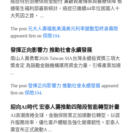
癌症特別治療保險金給付 兼顧資產傳承與醫療保障 根
據衛生福利部最新統計，癌症已連續44年位居國人十
大死因之首， ...
The post
元大人壽福氣美滿美元利率變動型終身壽險
appeared first on
保險104
.
發揮正向影響力 推動社會永續發展
南山人壽勇奪2026 Taiwan SIA台灣永續投資獎三項大
獎肯定 為鼓勵金融機構運用資金力量，引導產業加速
...
The post
發揮正向影響力 推動社會永續發展
appeared
first on
保險104
.
迎向AI時代 宏泰人壽推動四階段智能轉型計畫
AI浪潮席捲全球，金融保險業正加速數位轉型，以提
升服務效率、優化客戶體驗及強化營運韌性。宏泰人
壽宣布正式啟動A ...