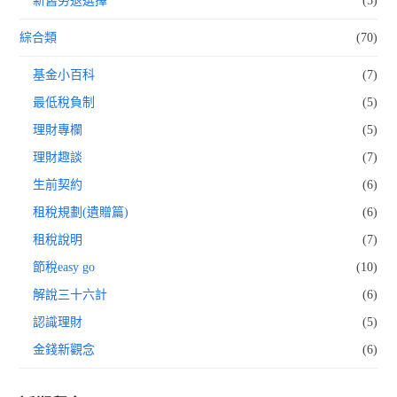
新舊勞退選擇
(5)
綜合類
(70)
基金小百科
(7)
最低稅負制
(5)
理財專欄
(5)
理財趣談
(7)
生前契約
(6)
租稅規劃(遺贈篇)
(6)
租稅說明
(7)
節稅easy go
(10)
解說三十六計
(6)
認識理財
(5)
金錢新觀念
(6)