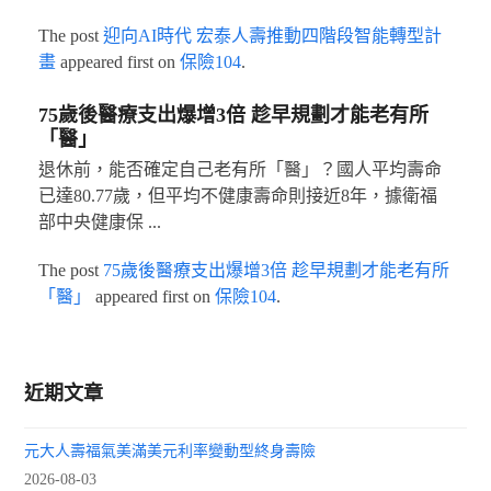
The post
迎向AI時代 宏泰人壽推動四階段智能轉型計
畫
appeared first on
保險104
.
75歲後醫療支出爆增3倍 趁早規劃才能老有所
「醫」
退休前，能否確定自己老有所「醫」？國人平均壽命
已達80.77歲，但平均不健康壽命則接近8年，據衛福
部中央健康保 ...
The post
75歲後醫療支出爆增3倍 趁早規劃才能老有所
「醫」
appeared first on
保險104
.
近期文章
元大人壽福氣美滿美元利率變動型終身壽險
2026-08-03