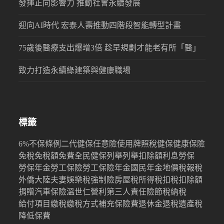
發揮正向影響力 推動社會永續發展
迎向AI時代 宏泰人壽推動四階段智能轉型計畫
75歲後醫療支出爆增3倍 趁早規劃才能老有所「醫」
致力打造永續綠建築與健康職場
標籤
6%
不保條例
二代健保
任意險
使用牌照稅
健保
健康保險
免稅
免稅額
免費
全民健保
列舉
列舉扣除額
利息
勞保
勞保年金
勞工保險
勞工保險年金
國民年金
地價稅
報稅
外僑
大陸
夫妻
娛樂稅
強制險
房屋稅
所得稅
扣稅
扣除額
捐贈
汽車保險
溫世仁
營利
第三人責任險
節稅
納稅
給付項目
繳稅
繳稅方式
補充保險費
退休金
退稅
遺產稅
降低保費