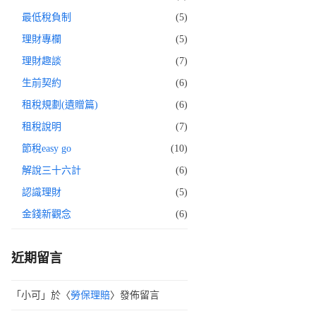
最低稅負制
(5)
理財專欄
(5)
理財趣談
(7)
生前契約
(6)
租稅規劃(遺贈篇)
(6)
租稅說明
(7)
節稅easy go
(10)
解說三十六計
(6)
認識理財
(5)
金錢新觀念
(6)
近期留言
「
小可
」於〈
勞保理賠
〉發佈留言