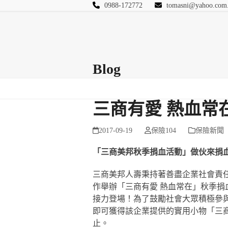
Skip
0988-172772
tomasni@yahoo.com
to
匯豐國際風險管理
content
首頁
關於站長
Blog
保險Q&A
連絡
Blog
三商有愛 熱血常
2017-09-19
保險104
保險新聞
「三商美邦秋季捐血活動」做伙來捐
三商美邦人壽秉持著善盡企業社會責
作舉辦「三商有愛 熱血常在」秋季捐
接力登場！為了鼓勵社會大眾積極參與，
即可獲得該企業提供的實用小物「三商B
止。