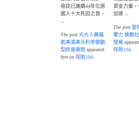
癌症已連續44年位居
資金力量，
國人十大死因之首，
加速 ...
...
The post
發
The post
元大人壽福
響力 推動
氣美滿美元利率變動
發展
appeared
型終身壽險
appeared
保險104
.
first on
保險104
.