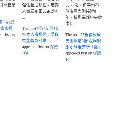
引導產業
強化營運韌性。宏泰
80.77歲，但平均不
人壽宣布正式啟動A
健康壽命則接近8
...
年，據衛福部中央健
揮正向影
康保 ...
社會永續
The post
迎向AI時代
 first on
宏泰人壽推動四階段
The post
75歲後醫療
智能轉型計畫
支出爆增3倍 趁早規
appeared first on
保險
劃才能老有所「醫」
104
.
appeared first on
保險
104
.