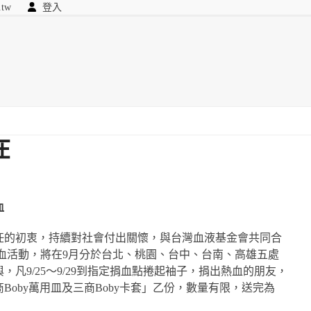
.tw
登入
顧問
searc
我們
在
血
任的初衷，持續對社會付出關懷，與台灣血液基金會共同合
血活動，將在9月分於台北、桃園、台中、台南、高雄五處
凡9/25～9/29到指定捐血點捲起袖子，捐出熱血的朋友，
oby萬用皿及三商Boby卡套」乙份，數量有限，送完為