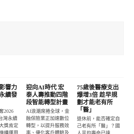
影響力
迎向AI時代 宏
75歲後醫療支出
永續發
泰人壽推動四階
爆增3倍 趁早規
段智能轉型計畫
劃才能老有所
「醫」
2026
AI浪潮席捲全球，金
IA台灣永續
融保險業正加速數位
退休前，能否確定自
大獎肯定
轉型，以提升服務效
己老有所「醫」？國
機構運用
率、優化客戶體驗及
人平均壽命已達