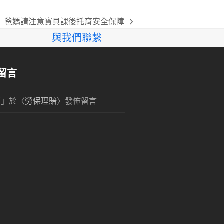
爸媽請注意寶貝課後托育安全保障
next
與我們聯繫
post:
留言
可
」於〈
勞保理賠
〉發佈留言