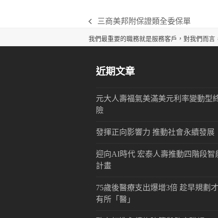
三商美邦附保證類全委保單
previous
post:
我們最重要的職務就是服務客戶，對我們而言
近期文章
元大人壽福氣美滿美元利率變動型
險
發揮正向影響力 推動社會永續發展
迎向AI時代 宏泰人壽推動四階段智
計畫
75歲後醫療支出爆增3倍 趁早規劃
有所「醫」