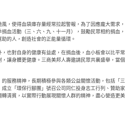
颱風，使得血袋庫存量經常拉起警報，為了因應龐大需求，
季捐血活動（三、六、九、十一月），鼓勵民眾相約捐血，
幫助的人，創造社會的正能量循環。
外，也對自身的健康有益處，在捐血後，血小板會以比平常
謝，讓身體更健康。三商美邦人壽邀請民眾共襄盛舉，當個
」的服務精神，長期積極參與各類公益關懷活動，包括「三
、成立「環保行腳團」號召公司同仁投身志工行列、贊助家
翻轉清貧，以實際行動展現關懷人群的精神，盡心營造更美