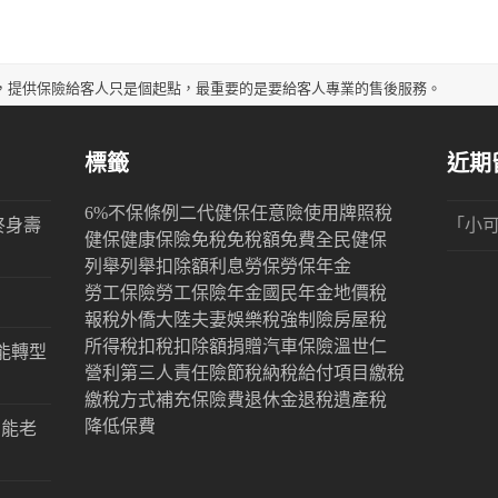
，提供保險給客人只是個起點，最重要的是要給客人專業的售後服務。
標籤
近期
6%
不保條例
二代健保
任意險
使用牌照稅
終身壽
「
小
健保
健康保險
免稅
免稅額
免費
全民健保
列舉
列舉扣除額
利息
勞保
勞保年金
勞工保險
勞工保險年金
國民年金
地價稅
報稅
外僑
大陸
夫妻
娛樂稅
強制險
房屋稅
所得稅
扣稅
扣除額
捐贈
汽車保險
溫世仁
能轉型
營利
第三人責任險
節稅
納稅
給付項目
繳稅
繳稅方式
補充保險費
退休金
退稅
遺產稅
降低保費
才能老