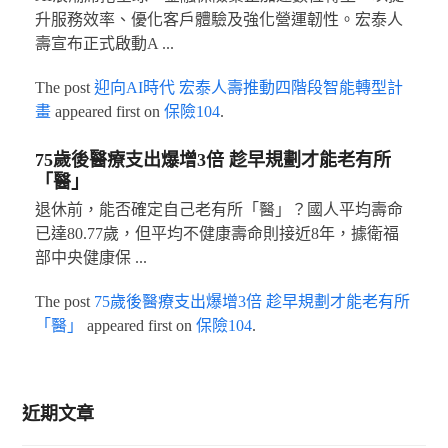
升服務效率、優化客戶體驗及強化營運韌性。宏泰人
壽宣布正式啟動A ...
The post
迎向AI時代 宏泰人壽推動四階段智能轉型計
畫
appeared first on
保險104
.
75歲後醫療支出爆增3倍 趁早規劃才能老有所
「醫」
退休前，能否確定自己老有所「醫」？國人平均壽命
已達80.77歲，但平均不健康壽命則接近8年，據衛福
部中央健康保 ...
The post
75歲後醫療支出爆增3倍 趁早規劃才能老有所
「醫」
appeared first on
保險104
.
近期文章