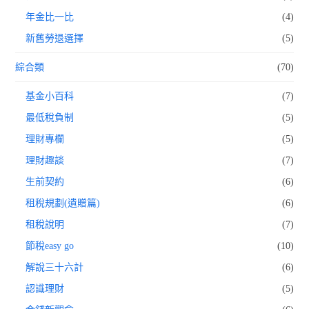
年金比一比
(4)
新舊勞退選擇
(5)
綜合類
(70)
基金小百科
(7)
最低稅負制
(5)
理財專欄
(5)
理財趣談
(7)
生前契約
(6)
租稅規劃(遺贈篇)
(6)
租稅說明
(7)
節稅easy go
(10)
解說三十六計
(6)
認識理財
(5)