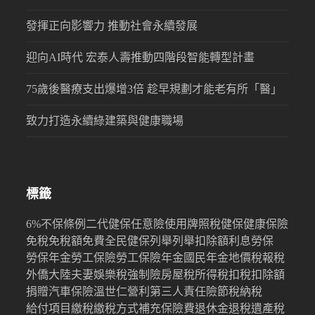
發揮正向影響力 推動社會永續發展
迎向AI時代 宏泰人壽推動四階段智能轉型計畫
75歲後醫療支出爆增3倍 趁早規劃才能老有所「醫」
致力打造永續綠建築與健康職場
標籤
6%
不保條例
二代健保
任意險
使用牌照稅
健保
健康保險
免稅
免稅額
免費
全民健保
列舉
列舉扣除額
利息
勞保
勞保年金
勞工保險
勞工保險年金
國民年金
地價稅
報稅
外僑
大陸
夫妻
娛樂稅
強制險
房屋稅
所得稅
扣稅
扣除額
捐贈
汽車保險
溫世仁
營利
第三人責任險
節稅
納稅
給付項目
繳稅
繳稅方式
補充保險費
退休金
退稅
遺產稅