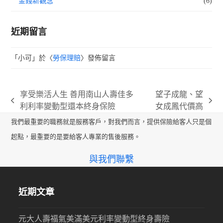
金錢新觀念
(6)
近期留言
「
小可
」於〈
勞保理賠
〉發佈留言
享受樂活人生 善用南山人壽佳多
望子成龍、望
previous
next
利利率變動型還本終身保險
女成鳳代價高
post:
post:
我們最重要的職務就是服務客戶，對我們而言，提供保險給客人只是個
起點，最重要的是要給客人專業的售後服務。
與我們聯繫
近期文章
元大人壽福氣美滿美元利率變動型終身壽險