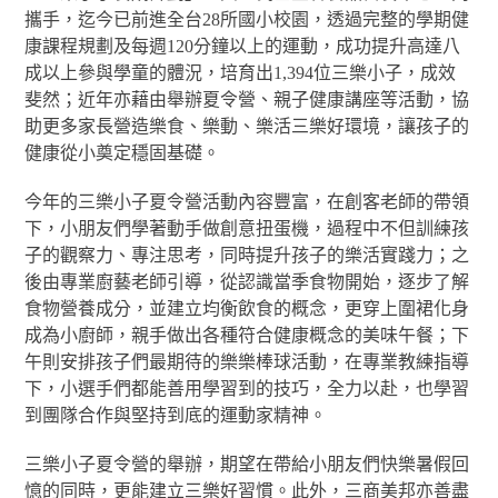
攜手，迄今已前進全台28所國小校園，透過完整的學期健
康課程規劃及每週120分鐘以上的運動，成功提升高達八
成以上參與學童的體況，培育出1,394位三樂小子，成效
斐然；近年亦藉由舉辦夏令營、親子健康講座等活動，協
助更多家長營造樂食、樂動、樂活三樂好環境，讓孩子的
健康從小奠定穩固基礎。
今年的三樂小子夏令營活動內容豐富，在創客老師的帶領
下，小朋友們學著動手做創意扭蛋機，過程中不但訓練孩
子的觀察力、專注思考，同時提升孩子的樂活實踐力；之
後由專業廚藝老師引導，從認識當季食物開始，逐步了解
食物營養成分，並建立均衡飲食的概念，更穿上圍裙化身
成為小廚師，親手做出各種符合健康概念的美味午餐；下
午則安排孩子們最期待的樂樂棒球活動，在專業教練指導
下，小選手們都能善用學習到的技巧，全力以赴，也學習
到團隊合作與堅持到底的運動家精神。
三樂小子夏令營的舉辦，期望在帶給小朋友們快樂暑假回
憶的同時，更能建立三樂好習慣。此外，三商美邦亦善盡