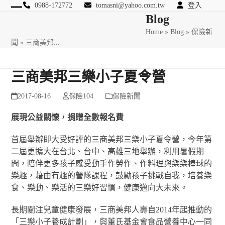
Skip
0988-172772
tomasni@yahoo.com.tw
登入
Open
Close
Blog
to
匯豐國際風險管理顧問
content
Home
»
Blog
»
保險新
mobile
mobile
聞
»
三商美邦...
menu
menu
三商美邦三樂小子夏令營
2017-08-16
保險104
保險新聞
展現公益關懷，捐贈全數報名費
首屆舉辦即大受好評的三商美邦三樂小子夏令營，今年第
二屆更擴大在台北、台中、高雄三地舉辦，利用暑假期
間，陪伴更多孩子感受動手作勞作、作料理與樂樂棒球的
樂趣，藉由有趣的營隊課程，鼓勵孩子挑戰自我，培養樂
食、樂動、樂活的三樂好習慣，健康邁向大未來。
長期關注兒童健康發展，三商美邦人壽自2014年起推動的
「三樂小子養成計劃」，與董氏基金會食品營養中心一同