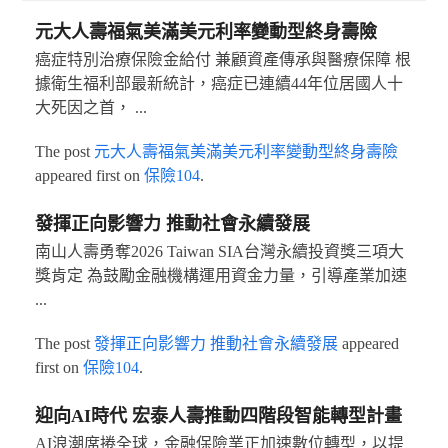
元大人壽福氣美滿美元利率變動型終身壽險
癌症特別治療保險金給付 兼顧資產傳承與醫療保障 根
據衛生福利部最新統計，癌症已連續44年位居國人十
大死因之首， ...
The post
元大人壽福氣美滿美元利率變動型終身壽險
appeared first on
保險104
.
發揮正向影響力 推動社會永續發展
南山人壽勇奪2026 Taiwan SIA台灣永續投資獎三項大
獎肯定 為鼓勵金融機構運用資金力量，引導產業加速
...
The post
發揮正向影響力 推動社會永續發展
appeared
first on
保險104
.
迎向AI時代 宏泰人壽推動四階段智能轉型計畫
AI浪潮席捲全球，金融保險業正加速數位轉型，以提