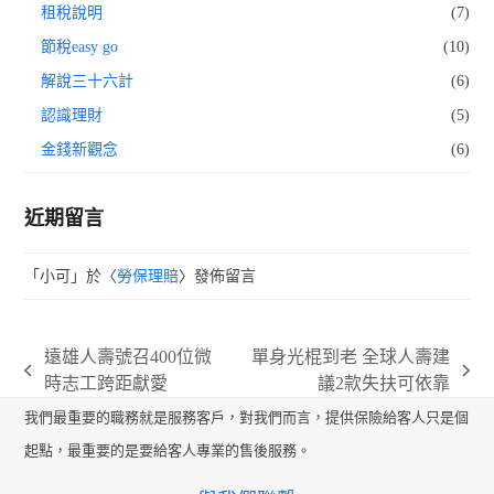
租稅說明
(7)
節稅easy go
(10)
解說三十六計
(6)
認識理財
(5)
金錢新觀念
(6)
近期留言
「
小可
」於〈
勞保理賠
〉發佈留言
遠雄人壽號召400位微
單身光棍到老 全球人壽建
previous
next
時志工跨距獻愛
議2款失扶可依靠
post:
post:
我們最重要的職務就是服務客戶，對我們而言，提供保險給客人只是個
起點，最重要的是要給客人專業的售後服務。