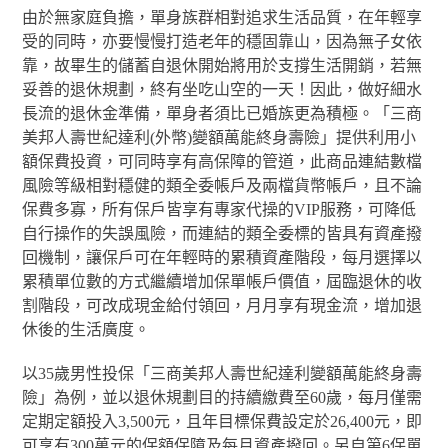
由於無家庭負擔，單身族群相對追求生活品質，在年輕享
受的同時，亦要慢慢打造老年的穩固靠山，因為無子女依
靠，故畢生的儲蓄自退休開始將用於支撐生活開銷，若無
妥善的退休規劃，終有坐吃山空的一天！因此，做好細水
長流的退休金準備，單身者須比已婚族更為積極。「三商
美邦人壽世紀達利(外幣)變額萬能終身壽險」提供利用小
額保費投資，可同時享有高保障的管道，此商品連結數檔
風險等級相對穩健的類全委帳戶及兩檔貨幣帳戶，且不論
保費多寡，所有保戶皆享有專家代操的VIP服務，可降低
自行操作的失誤風險，而連結的類全委標的皆具有資產撥
回機制，讓保戶可在年輕時的累積資產階段，每月選擇以
累積單位數的方式繼續增加保單帳戶價值，屆臨退休的收
割階段，可改成現金給付領回，月月享有現金流，增加退
休後的生活廣度。
以35歲男性投保「三商美邦人壽世紀達利變額萬能終身壽
險」為例，並以退休規劃目的持續繳費至60歲，每月僅需
定期定額投入3,500元，且年目標保費設定於26,400元，即
可享有300萬元的保額保障及每月資產撥回。另自第6保單