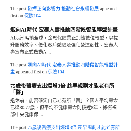
The post
發揮正向影響力 推動社會永續發展
appeared
first on
保險104
.
迎向AI時代 宏泰人壽推動四階段智能轉型計畫
AI浪潮席捲全球，金融保險業正加速數位轉型，以提
升服務效率、優化客戶體驗及強化營運韌性。宏泰人
壽宣布正式啟動A ...
The post
迎向AI時代 宏泰人壽推動四階段智能轉型計
畫
appeared first on
保險104
.
75歲後醫療支出爆增3倍 趁早規劃才能老有所
「醫」
退休前，能否確定自己老有所「醫」？國人平均壽命
已達80.77歲，但平均不健康壽命則接近8年，據衛福
部中央健康保 ...
The post
75歲後醫療支出爆增3倍 趁早規劃才能老有所