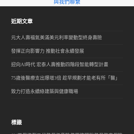
與我們聯繫
近期文章
元大人壽福氣美滿美元利率變動型終身壽險
發揮正向影響力 推動社會永續發展
迎向AI時代 宏泰人壽推動四階段智能轉型計畫
75歲後醫療支出爆增3倍 趁早規劃才能老有所「醫」
致力打造永續綠建築與健康職場
標籤