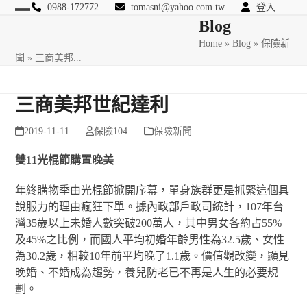
Skip
0988-172772
tomasni@yahoo.com.tw
登入
Open
Close
Blog
to
匯豐國際風險管理顧問
content
Home
»
Blog
»
保險新
mobile
mobile
聞
»
三商美邦...
menu
menu
三商美邦世紀達利
2019-11-11
保險104
保險新聞
雙
11
光棍節購置晚美
年終購物季由光棍節掀開序幕，單身族群更是抓緊這個具
說服力的理由瘋狂下單。據內政部戶政司統計，107年台
灣35歲以上未婚人數突破200萬人，其中男女各約占55%
及45%之比例，而國人平均初婚年齡男性為32.5歲、女性
為30.2歲，相較10年前平均晚了1.1歲。價值觀改變，顯見
晚婚、不婚成為趨勢，養兒防老已不再是人生的必要規
劃。