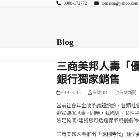
Skip
0988-172772
tomasni@yahoo.com
to
匯豐國際風險管理
content
首頁
關於站長
Blog
保險Q&A
連絡
Blog
三商美邦人壽「優
銀行獨家銷售
2019-04-13
保險104
保險新聞
當前社會年金改革議題紛紛，各類社會
餘命為
80.4
歲，
同時，我國男、女性
險足夠嗎?建議您可透過保單規劃退
三商美邦人壽推出「優利時代」類全