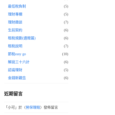
最低稅負制
(5)
理財專欄
(5)
理財趣談
(7)
生前契約
(6)
租稅規劃(遺贈篇)
(6)
租稅說明
(7)
節稅easy go
(10)
解說三十六計
(6)
認識理財
(5)
金錢新觀念
(6)
近期留言
「
小可
」於〈
勞保理賠
〉發佈留言