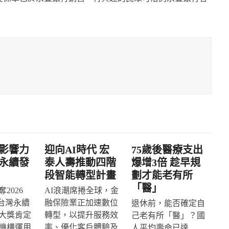
影響力
迎向AI時代 宏
75歲後醫療支出
永續發
泰人壽推動四階
爆增3倍 趁早規
段智能轉型計畫
劃才能老有所
「醫」
2026
AI浪潮席捲全球，金
IA台灣永續
融保險業正加速數位
退休前，能否確定自
大獎肯定
轉型，以提升服務效
己老有所「醫」？國
機構運用
率、優化客戶體驗及
人平均壽命已達