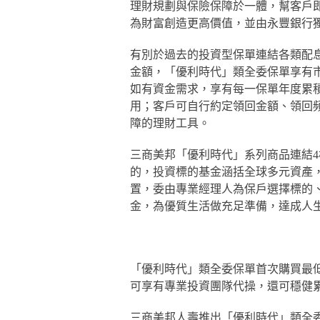
理財規劃與保險保障於一體，幫客戶
為財富創造更高價值，並由永豐銀行
有別於過去的投資型保單連結各類配
金額，「優利時代」類全委保單享有
如有資金需求，享有每一保單年度累
用；客戶可自行約定領回金額、領回
障的理財工具。
三商美邦「優利時代」系列商品連結
的，投資標的基金涵括全球多元資產
置，委由專業經理人為保戶選擇標的
金，為優質生活做充足準備，達成人
「優利時代」類全委保單首次購買最低只
可享有專業投資團隊代操，還可穩健
三商美邦人壽推出「優利時代」類全