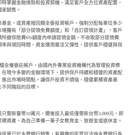
即時掌握金融情勢和投資契機，滿足客戶全方位資產配置，
獨家銷售。
息基金，或資產撥回類全委投資帳戶，強制分配每單位多少
市場獨有「部分提領免費額度」和「自訂提領計畫」，客戶
積所繳保險費6%額度內申請提領金額，不收取部分提領費
頻率與領回時間，資金運用靈活又彈性，提供客戶穩健與保
4檔全權委託帳戶，由國內外專業投資機構代為管理投資標
，在現今多變的金融環境下，提供保戶持續和穩健的資產配
、進出市場時間點，讓保戶投資不煩惱，穩健累積資產基
生不同階段的目標。
需新臺幣10萬元，爾後投入最低僅需新台幣3,000元，即
累積資產，為自己準備一筆子女教育金、旅遊金或退休金。
委保單已於永豐銀行銷售，有興趣的民眾可洽詢永豐銀行各