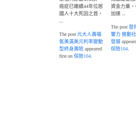
癌症已連續44年位居
資金力量，
國人十大死因之首，
加速 ...
...
The post
發
The post
元大人壽福
響力 推動
氣美滿美元利率變動
發展
appeared
型終身壽險
appeared
保險104
.
first on
保險104
.