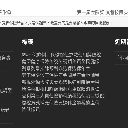
業形象
第一屆金險獎 廣發校園英雄
next
post:
，提供保險給客人只是個起點，最重要的是要給客人專業的售後服務。
標籤
近期
6%
不保條例
二代健保
任意險
使用牌照稅
終身壽
「
小
健保
健康保險
免稅
免稅額
免費
全民健保
列舉
列舉扣除額
利息
勞保
勞保年金
勞工保險
勞工保險年金
國民年金
地價稅
報稅
外僑
大陸
夫妻
娛樂稅
強制險
房屋稅
所得稅
扣稅
扣除額
捐贈
汽車保險
溫世仁
能轉型
營利
第三人責任險
節稅
納稅
給付項目
繳稅
繳稅方式
補充保險費
退休金
退稅
遺產稅
降低保費
才能老