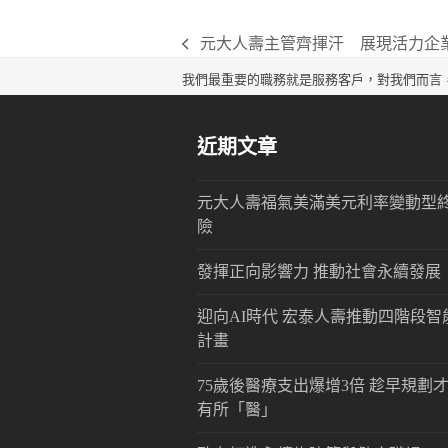
元大人壽主管齊揮汗 展現活力企
previous
post:
我們最重要的職務就是服務客戶，對我們而言
近期文章
元大人壽福氣美滿美元利率變動型
險
發揮正向影響力 推動社會永續發展
迎向AI時代 宏泰人壽推動四階段智
計畫
75歲後醫療支出爆增3倍 趁早規劃
有所「醫」