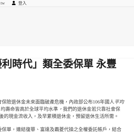
.tw
登入
顧問
searc
我們
利時代」類全委保單 永豐
保險退休金未來面臨破產危機，內政部公布106年國人
平均
平均壽命皆高於全球平均水準
，
我們的退休金若只靠社會保
休後的現金流收入，及早累積退休金，預留退休生活所需。
委保單，連結復華、富達及霸菱代操之全權委託帳戶，結合