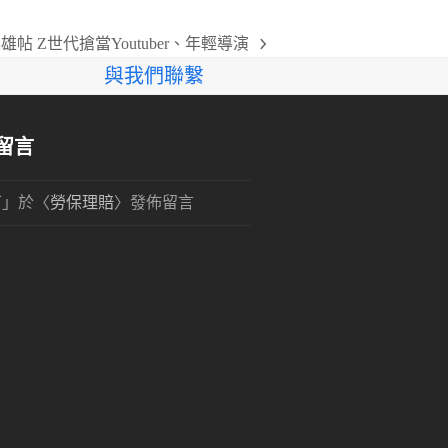
帖 Z世代搶當Youtuber、年輕導演
與我們聯繫
留言
可
」於〈
勞保理賠
〉發佈留言