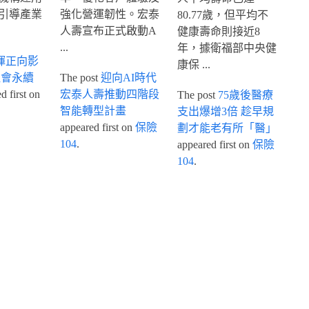
引導產業
強化營運韌性。宏泰
80.77歲，但平均不
人壽宣布正式啟動A
健康壽命則接近8
...
年，據衛福部中央健
揮正向影
康保 ...
社會永續
The post
迎向AI時代
 first on
宏泰人壽推動四階段
The post
75歲後醫療
智能轉型計畫
支出爆增3倍 趁早規
appeared first on
保險
劃才能老有所「醫」
104
.
appeared first on
保險
104
.