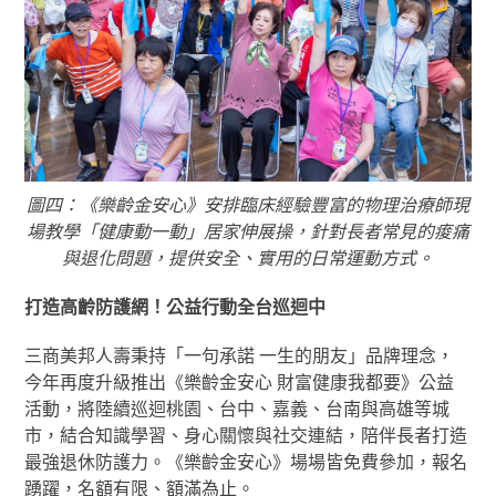
圖四：《樂齡金安心》安排臨床經驗豐富的物理治療師現
場教學「健康動一動」居家伸展操，針對長者常見的痠痛
與退化問題，提供安全、實用的日常運動方式。
打造高齡防護網！公益行動全台巡迴中
三商美邦人壽秉持「一句承諾 一生的朋友」品牌理念，
今年再度升級推出《樂齡金安心 財富健康我都要》公益
活動，將陸續巡迴桃園、台中、嘉義、台南與高雄等城
市，結合知識學習、身心關懷與社交連結，陪伴長者打造
最強退休防護力。《樂齡金安心》場場皆免費參加，報名
踴躍，名額有限、額滿為止。