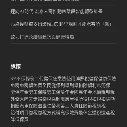
迎向AI時代 宏泰人壽推動四階段智能轉型計畫
75歲後醫療支出爆增3倍 趁早規劃才能老有所「醫」
致力打造永續綠建築與健康職場
標籤
6%
不保條例
二代健保
任意險
使用牌照稅
健保
健康保險
免稅
免稅額
免費
全民健保
列舉
列舉扣除額
利息
勞保
勞保年金
勞工保險
勞工保險年金
國民年金
地價稅
報稅
外僑
大陸
夫妻
娛樂稅
強制險
房屋稅
所得稅
扣稅
扣除額
捐贈
汽車保險
溫世仁
營利
第三人責任險
節稅
納稅
給付項目
繳稅
繳稅方式
補充保險費
退休金
退稅
遺產稅
降低保費