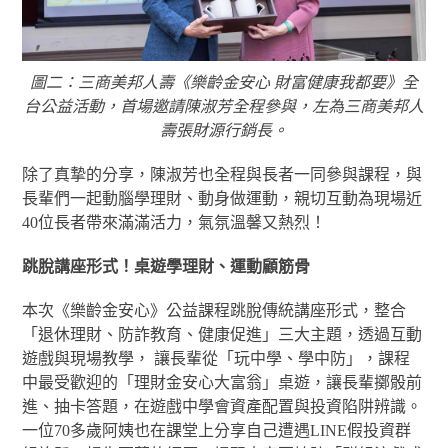
圖二：三商美邦人壽《樂齡金安心 財富健康我都要》全
台公益活動，首場邀請陳淑芳全程參與，左為三商美邦人
壽張財源行銷長。
除了真摯的分享，陳淑芳也全程與長者一同參與課程，與
長輩們一起動腦學理財、動身做運動，親切互動為現場近
40位長者帶來滿滿活力，氣氛溫馨又熱烈！
跳脫講座形式！桌遊學理財、運動顧筋骨
本次《樂齡金安心》公益課程跳脫傳統講座形式，整合
「退休理財、防詐教育、健康促進」三大主題，透過互動
遊戲與現場教學， 讓長輩從「玩中學、學中防」，課程
中最受歡迎的「理財金安心大富翁」桌遊，讓長輩擲骰前
進、抽卡答題，在遊戲中學會資產配置與投資陷阱辨識。
一位70多歲阿姨也在課堂上分享自己遭遇LINE假投資群