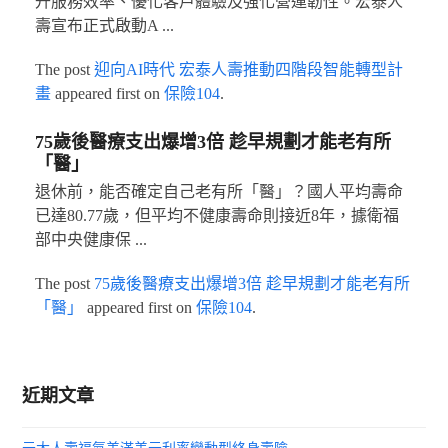
升服務效率、優化客戶體驗及強化營運韌性。宏泰人
壽宣布正式啟動A ...
The post
迎向AI時代 宏泰人壽推動四階段智能轉型計
畫
appeared first on
保險104
.
75歲後醫療支出爆增3倍 趁早規劃才能老有所
「醫」
退休前，能否確定自己老有所「醫」？國人平均壽命
已達80.77歲，但平均不健康壽命則接近8年，據衛福
部中央健康保 ...
The post
75歲後醫療支出爆增3倍 趁早規劃才能老有所
「醫」
appeared first on
保險104
.
近期文章