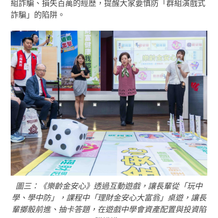
組詐騙、損失百萬的經歷，提醒大家要慎防「群組演戲式
詐騙」的陷阱。
圖三：《樂齡金安心》透過互動遊戲，讓長輩從「玩中
學、學中防」，課程中「理財金安心大富翁」桌遊，讓長
輩擲骰前進、抽卡答題，在遊戲中學會資產配置與投資陷