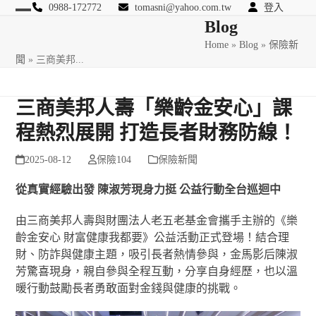
Skip
0988-172772
tomasni@yahoo.com.tw
登入
Open
Close
Blog
to
匯豐國際風險管理顧問
content
Home
»
Blog
»
保險新
mobile
mobile
聞
»
三商美邦...
menu
menu
三商美邦人壽「樂齡金安心」課
程熱烈展開 打造長者財務防線！
2025-08-12
保險104
保險新聞
從真實經驗出發 陳淑芳現身力挺 公益行動全台巡迴中
由三商美邦人壽與財團法人老五老基金會攜手主辦的《樂
齡金安心 財富健康我都要》公益活動正式登場！結合理
財、防詐與健康主題，吸引長者熱情參與，金馬影后陳淑
芳驚喜現身，親自參與全程互動，分享自身經歷，也以溫
暖行動鼓勵長者勇敢面對金錢與健康的挑戰。