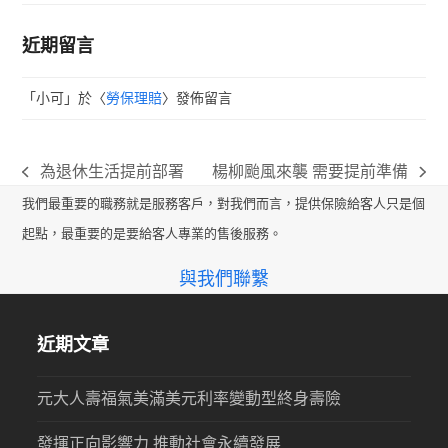
近期留言
「
小可
」於〈
勞保理賠
〉發佈留言
為退休生活提前部署
楊柳颱風來襲 需要提前準備
previous
next
我們最重要的職務就是服務客戶，對我們而言，提供保險給客人只是個
post:
post:
起點，最重要的是要給客人專業的售後服務。
與我們聯繫
近期文章
元大人壽福氣美滿美元利率變動型終身壽險
發揮正向影響力 推動社會永續發展