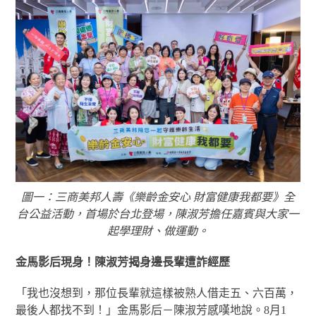
圖一：三商美邦人壽《樂齡金安心 財富健康我都要》全
台公益活動，首場於台北登場，陳淑芳擔任嘉賓與大家一
起學理財、做運動。
金馬影后現身！陳淑芳揭身邊長輩遭詐經歷
「我也沒想到，那位長輩就這樣被熟人借走五、六百萬，
最後人都找不到！」金馬影后－陳淑芳感嘆地說。8月1