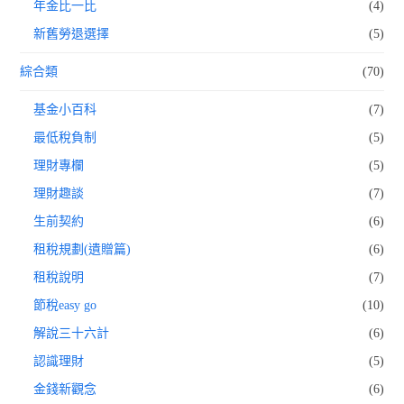
年金比一比
(4)
新舊勞退選擇
(5)
綜合類
(70)
基金小百科
(7)
最低稅負制
(5)
理財專欄
(5)
理財趣談
(7)
生前契約
(6)
租稅規劃(遺贈篇)
(6)
租稅說明
(7)
節稅easy go
(10)
解說三十六計
(6)
認識理財
(5)
金錢新觀念
(6)