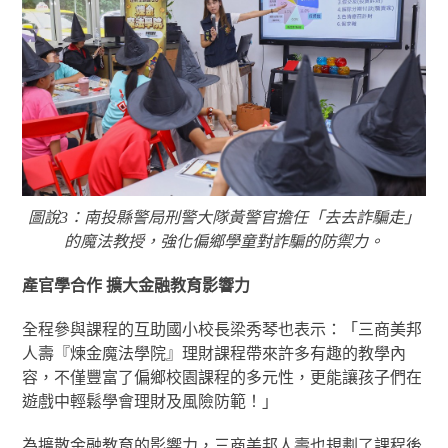
圖說3：南投縣警局刑警大隊黃警官擔任「去去詐騙走」
的魔法教授，強化偏鄉學童對詐騙的防禦力。
產官學合作 擴大金融教育影響力
全程參與課程的互助國小校長梁秀琴也表示：「三商美邦
人壽『煉金魔法學院』理財課程帶來許多有趣的教學內
容，不僅豐富了偏鄉校園課程的多元性，更能讓孩子們在
遊戲中輕鬆學會理財及風險防範！」
為擴散金融教育的影響力，三商美邦人壽也規劃了課程後