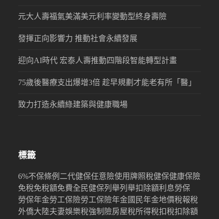
元大人壽福氣美滿美元利率變動型終身壽險
發揮正向影響力 推動社會永續發展
迎向AI時代 宏泰人壽推動四階段智能轉型計畫
75歲後醫療支出爆增3倍 趁早規劃才能老有所「醫」
致力打造永續綠建築與健康職場
標籤
6%
不保條例
二代健保
任意險
使用牌照稅
健保
健康保險
免稅
免稅額
免費
全民健保
列舉
列舉扣除額
利息
勞保
勞保年金
勞工保險
勞工保險年金
國民年金
地價稅
報稅
外僑
大陸
夫妻
娛樂稅
強制險
房屋稅
所得稅
扣稅
扣除額