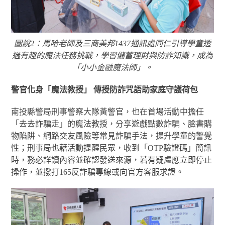
圖說2：馬哈老師及三商美邦1437通訊處同仁引導學童透
過有趣的魔法任務挑戰，學習儲蓄理財與防詐知識，成為
「小小金融魔法師」。
警官化身「魔法教授」 傳授防詐咒語助家庭守護荷包
南投縣警局刑事警察大隊黃警官，也在首場活動中擔任
「去去詐騙走」的魔法教授，分享遊戲點數詐騙、臉書購
物陷阱、網路交友風險等常見詐騙手法，提升學童的警覺
性；刑事局也藉活動提醒民眾，收到「OTP驗證碼」簡訊
時，務必詳讀內容並確認發送來源，若有疑慮應立即停止
操作，並撥打165反詐騙專線或向官方客服求證。