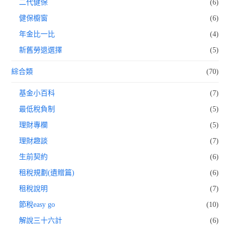
二代健保
(6)
健保櫥窗
(6)
年金比一比
(4)
新舊勞退選擇
(5)
綜合類
(70)
基金小百科
(7)
最低稅負制
(5)
理財專欄
(5)
理財趣談
(7)
生前契約
(6)
租稅規劃(遺贈篇)
(6)
租稅說明
(7)
節稅easy go
(10)
解說三十六計
(6)