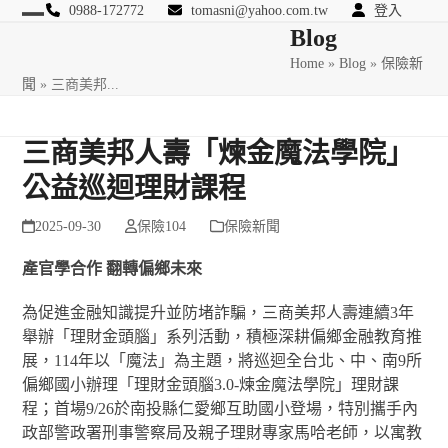
Skip
0988-172772
tomasni@yahoo.com.tw
登入
Open
Close
Blog
to
匯豐國際風險管理顧問
content
Home
»
Blog
»
保險新
mobile
mobile
聞
»
三商美邦...
menu
menu
三商美邦人壽「煉金魔法學院」
公益巡迴理財課程
2025-09-30
保險104
保險新聞
產官學合作 翻轉偏鄉未來
為促進金融知識提升並防堵詐騙，三商美邦人壽連續3年
舉辦「理財金頭腦」系列活動，積極深耕偏鄉金融教育推
展，114年以「魔法」為主題，將巡迴全台北、中、南9所
偏鄉國小辦理「理財金頭腦3.0-煉金魔法學院」理財課
程；首場9/26於南投縣仁愛鄉互助國小登場，特別攜手內
政部警政署刑事警察局及親子理財專家馬哈老師，以寓教