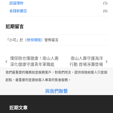
認識理財
(5)
金錢新觀念
(6)
近期留言
「
小可
」於〈
勞保理賠
〉發佈留言
懂保險也懂健康！南山人壽
南山人壽守護海洋
previous
next
深化健康守護青年軍職能
行動 首場淨灘登場
post:
post:
我們最重要的職務就是服務客戶，對我們而言，提供保險給客人只是個
起點，最重要的是要給客人專業的售後服務。
與我們聯繫
近期文章