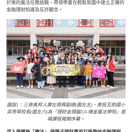
於樂的魔法任務挑戰，帶領學童在輕鬆氛圍中建立正確的
金融理財知識及反詐觀念。
圖說1：三商美邦人壽左南興副總(圖左五)、南投互助國小
梁秀琴校長(圖左六)為「理財金頭腦3.0-煉金魔法學院」首
場課程揭開序幕。
深入偏鄉施「魔法」 偕親子理財專家打造趣味金融課程