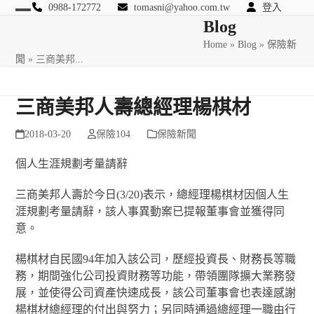
Skip
0988-172772
tomasni@yahoo.com.tw
登入
Open
Close
Blog
to
匯豐國際風險管理顧問
content
Home
»
Blog
»
保險新
mobile
mobile
聞
»
三商美邦...
menu
menu
三商美邦人壽總經理楊棋材
2018-03-20
保險104
保險新聞
個人生涯規劃考量請辭
三商美邦人壽於今日(3/20)表示，總經理楊棋材因個人生
涯規劃考量請辭，該人事異動案已提報董事會並獲得同
意。
楊棋材自民國94年加入該公司，歷經投資長、財務長等職
務，期間強化公司投資財務等功能，帶領團隊擴大業務發
展，並使得公司資產快速成長，該公司董事會也表達感謝
楊棋材總經理的付出與努力；另同時通過總經理一職由行