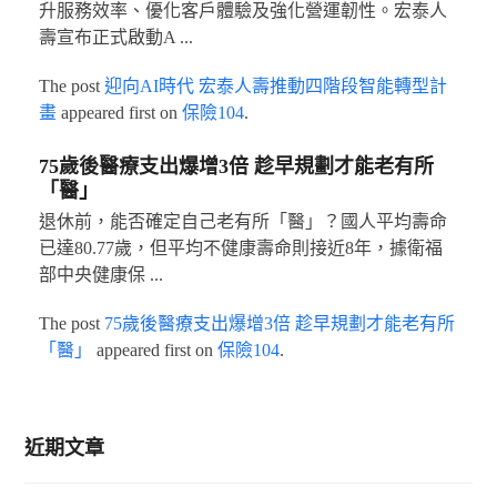
升服務效率、優化客戶體驗及強化營運韌性。宏泰人
壽宣布正式啟動A ...
The post
迎向AI時代 宏泰人壽推動四階段智能轉型計
畫
appeared first on
保險104
.
75歲後醫療支出爆增3倍 趁早規劃才能老有所
「醫」
退休前，能否確定自己老有所「醫」？國人平均壽命
已達80.77歲，但平均不健康壽命則接近8年，據衛福
部中央健康保 ...
The post
75歲後醫療支出爆增3倍 趁早規劃才能老有所
「醫」
appeared first on
保險104
.
近期文章