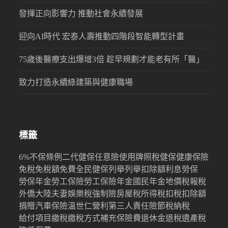
發揮正向影響力 推動社會永續發展
迎向AI時代 宏泰人壽推動四階段智能轉型計畫
75歲後醫療支出爆增3倍 趁早規劃才能老有所「醫」
致力打造永續綠建築與健康職場
標籤
6%
不保條例
二代健保
任意險
使用牌照稅
健保
健康保險
免稅
免稅額
免費
全民健保
列舉
列舉扣除額
利息
勞保
勞保年金
勞工保險
勞工保險年金
國民年金
地價稅
報稅
外僑
大陸
夫妻
娛樂稅
強制險
房屋稅
所得稅
扣稅
扣除額
捐贈
汽車保險
溫世仁
營利
第三人責任險
節稅
納稅
給付項目
繳稅
繳稅方式
補充保險費
退休金
退稅
遺產稅