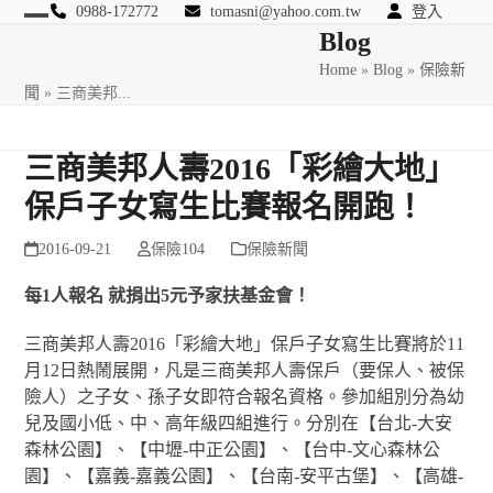
Skip
0988-172772
tomasni@yahoo.com.tw
登入
Open
Close
Blog
to
匯豐國際風險管理顧問
content
Home
»
Blog
»
保險新
mobile
mobile
聞
»
三商美邦...
menu
menu
三商美邦人壽2016「彩繪大地」
保戶子女寫生比賽報名開跑！
2016-09-21
保險104
保險新聞
每1人報名 就捐出5元予家扶基金會！
三商美邦人壽2016「彩繪大地」保戶子女寫生比賽將於11
月12日熱鬧展開，凡是三商美邦人壽保戶（要保人、被保
險人）之子女、孫子女即符合報名資格。參加組別分為幼
兒及國小低、中、高年級四組進行。分別在【台北-大安
森林公園】、【中壢-中正公園】、【台中-文心森林公
園】、【嘉義-嘉義公園】、【台南-安平古堡】、【高雄-