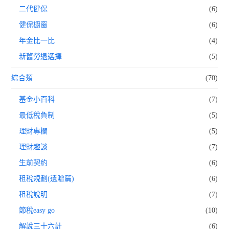
二代健保
(6)
健保櫥窗
(6)
年金比一比
(4)
新舊勞退選擇
(5)
綜合類
(70)
基金小百科
(7)
最低稅負制
(5)
理財專欄
(5)
理財趣談
(7)
生前契約
(6)
租稅規劃(遺贈篇)
(6)
租稅說明
(7)
節稅easy go
(10)
解說三十六計
(6)