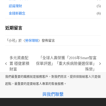
認識理財
(5)
金錢新觀念
(6)
近期留言
「
小可
」於〈
勞保理賠
〉發佈留言
多元資產配
「全球人壽榮獲「2016年Smart智富
置 穩健累積
保單評選」「重大疾病險優選保單」
previous
next
財富
殊榮」
post:
post:
我們最重要的職務就是服務客戶，對我們而言，提供保險給客人只是個
起點，最重要的是要給客人專業的售後服務。
與我們聯繫