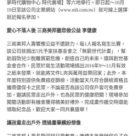
夢時代購物中心 時代廣場】等六地舉行。即日起～10月
19日至該公司企業網站（www.mli.com.tw）就可線上選擇
就近報名參加。
愛心不落人後 三商美邦邀您做公益 享健康
三商美邦人壽響應公益不遺餘力，每1人報名寫生比賽，
該公司就捐出5元予家扶基金會之「無窮世代計畫」，幫
助弱勢兒少脫離貧窮危機，創造自己的未來。還與創世基
金會合作，民眾於寫生活動現場捐出2016年9～11月有效
之紙本發票，就能將文件L夾與萬用皿帶回家；此外，本
年度特別提供免費癌症篩檢，活動當天凡符合篩檢資格且
攜帶健保卡之民眾，不論是否為該公司保戶皆可免費參
加，邀請民眾走出戶外，也為民眾的健康把關！現場參加
闖關活動即有機會獲得精美好禮外，完成畫作繳交時還能
領取紀念品，歡迎大家一同共襄盛舉！
讓孩童走出戶外 透過畫筆繽紛想像