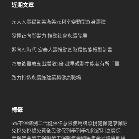
近期文章
元大人壽福氣美滿美元利率變動型終身壽險
發揮正向影響力 推動社會永續發展
迎向AI時代 宏泰人壽推動四階段智能轉型計畫
75歲後醫療支出爆增3倍 趁早規劃才能老有所「醫」
致力打造永續綠建築與健康職場
標籤
6%
不保條例
二代健保
任意險
使用牌照稅
健保
健康保險
免稅
免稅額
免費
全民健保
列舉
列舉扣除額
利息
勞保
勞保年金
勞工保險
勞工保險年金
國民年金
地價稅
報稅