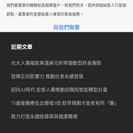
post:
post:
我們最重要的職務就是服務客戶，對我們而言，提供保險給客人只是個
起點，最重要的是要給客人專業的售後服務。
與我們聯繫
近期文章
元大人壽福氣美滿美元利率變動型終身壽險
發揮正向影響力 推動社會永續發展
迎向AI時代 宏泰人壽推動四階段智能轉型計畫
75歲後醫療支出爆增3倍 趁早規劃才能老有所「醫」
致力打造永續綠建築與健康職場