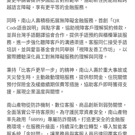
變更申請書提供多國語言對照範本，協助新住民能輕鬆跨
越語言障礙，享有更平等的金融服務。
同時，南山人壽積極拓展無障礙金融服務，首創「QR
Code語音說明」與點字書，協助視障客戶理解契約條款，
並與台灣手語翻譯協會合作，提供手語預約與櫃檯筆談服
務，進一步強化聽障客戶的溝通渠道。客服同仁接受手語
培訓，並與愛盲基金會共同舉辦「視障友善工作坊」，以
實際體驗深化員工對無障礙服務的理解與同理。
秉持「比客戶更早一步」的精神，南山人壽於重大事故或
天災發生時，主動啟動理賠服務，提供慰問金、住院關懷
預付保險金及緩繳續期保費等措施，協助客戶即時獲得支
援，展現企業溫度與關懷。
南山產物從防詐機制、數位客服、商品創新到弱勢關懷，
全面落實公平待客原則。為守護民眾資產安全，南山產物
率先啟用「68899」專屬防詐簡碼，打造更安全的金融服
務環境。在服務升級面，持續深化數位轉型，導入智能客
服系統「金好問」，讓業務員與客服人員迅速回覆客戶需