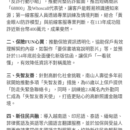
「反詐行動小組」，推動完整防詐藍圖，推出短碼簡訊
「68800」及Whoscall代表號，讓客戶能輕易辨識通知來
源；第一線客服人員透過專業訓練及情境判斷，結合「黃
金眼AI防詐模型」與前線客服專業判斷，在113年成功阻
詐近新台幣400萬元，成果斐然。
二、保險
FUN
心買
：推動保險資訊透明化，協助保戶有效
理解契約內容，如製作「要保書填寫說明影片」等，並預
計於114年底前全面優化新版信函，讓保戶「一看就
懂」，有效降低資訊不對稱風險。
三、失智友善
：針對高齡化社會挑戰，南山人壽從多年前
就開始推動多項「失智友善」措施，為65歲以上保戶提供
「防走失緊急聯絡卡」，同時，訓練逾2.8萬名內外勤同
仁成為「失智友善天使」，打造更貼心的高齡照護金融環
境。
四、新住民共融
：導入越南語、印尼語、泰語、緬甸語、
菲律賓語及英語等六國語言翻譯服務，並於加保與受益人