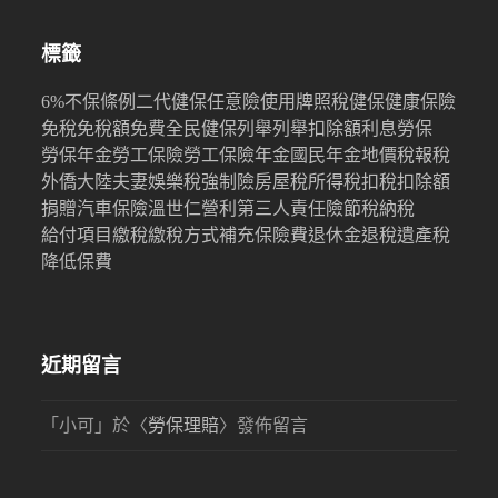
標籤
6%
不保條例
二代健保
任意險
使用牌照稅
健保
健康保險
免稅
免稅額
免費
全民健保
列舉
列舉扣除額
利息
勞保
勞保年金
勞工保險
勞工保險年金
國民年金
地價稅
報稅
外僑
大陸
夫妻
娛樂稅
強制險
房屋稅
所得稅
扣稅
扣除額
捐贈
汽車保險
溫世仁
營利
第三人責任險
節稅
納稅
給付項目
繳稅
繳稅方式
補充保險費
退休金
退稅
遺產稅
降低保費
近期留言
「
小可
」於〈
勞保理賠
〉發佈留言