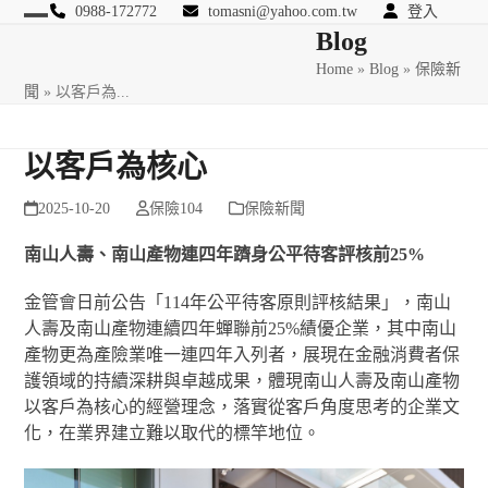
Skip
0988-172772
tomasni@yahoo.com.tw
登入
Open
Close
Blog
to
匯豐國際風險管理顧問
content
Home
»
Blog
»
保險新
mobile
mobile
聞
»
以客戶為...
menu
menu
以客戶為核心
2025-10-20
保險104
保險新聞
南山人壽、南山產物連四年躋身公平待客評核前
25%
金管會日前公告「114年公平待客原則評核結果」，南山
人壽及南山產物連續四年蟬聯前25%績優企業，其中南山
產物更為產險業唯一連四年入列者，展現在金融消費者保
護領域的持續深耕與卓越成果，體現南山人壽及南山產物
以客戶為核心的經營理念，落實從客戶角度思考的企業文
化，在業界建立難以取代的標竿地位。