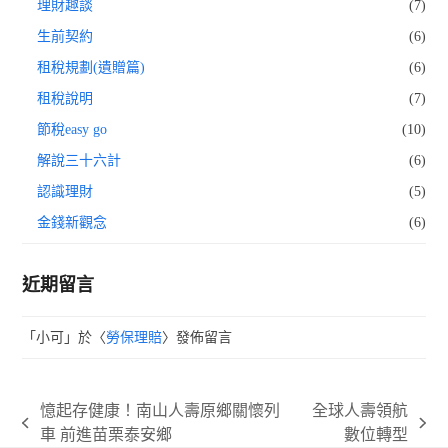
理財趣談
(7)
生前契約
(6)
租稅規劃(遺贈篇)
(6)
租稅說明
(7)
節稅easy go
(10)
解說三十六計
(6)
認識理財
(5)
金錢新觀念
(6)
近期留言
「
小可
」於〈
勞保理賠
〉發佈留言
憶起存健康！南山人壽原鄉關懷列
全球人壽領航
previous
next
車 前進苗栗泰安鄉
數位轉型