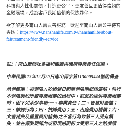
科技與人性化關懷，打造更公平、更友善且更值得信賴的
金融環境，成為客戶長期信賴的保險夥伴。
欲了解更多南山人壽友善服務，歡迎至南山人壽公平待客
專區：
https://www.nanshanlife.com.tw/nanshanlife/about-
fairtreatment-friendly-service
註1：南山產物社會福利團體與機構專業責任保險。
中華民國113年12月20日南山保字第1130005444號函備查
承保範圍：被保險人於追溯日起至保險期間屆滿前，執行
本保險契約所載專業服務的過程中，或怠於提供專業服務
時，因下列承保事項(一、專業責任；二、智慧財產權；
三、誹謗行為；四、抗辯費用；五、出庭費用補償；六、
文書滅失及重置費用補償)之不當行為致第三人受有損
失，並在保險期間內或發現期間初次受第三人之賠償請