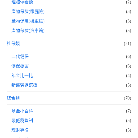
理賠停看聽
(2)
產物保險(家庭險)
(3)
產物保險(機車篇)
(3)
產物保險(汽車篇)
(5)
社保類
(21)
二代健保
(6)
健保櫥窗
(6)
年金比一比
(4)
新舊勞退選擇
(5)
綜合類
(70)
基金小百科
(7)
最低稅負制
(5)
理財專欄
(5)