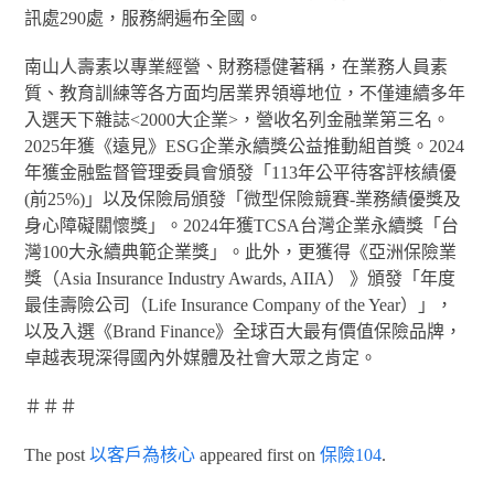
訊處290處，服務網遍布全國。
南山人壽素以專業經營、財務穩健著稱，在業務人員素
質、教育訓練等各方面均居業界領導地位，不僅連續多年
入選天下雜誌<2000大企業>，營收名列金融業第三名。
2025年獲《遠見》ESG企業永續獎公益推動組首獎。2024
年獲金融監督管理委員會頒發「113年公平待客評核績優
(前25%)」以及保險局頒發「微型保險競賽-業務績優獎及
身心障礙關懷獎」。2024年獲TCSA台灣企業永續獎「台
灣100大永續典範企業獎」。此外，更獲得《亞洲保險業
獎（Asia Insurance Industry Awards, AIIA） 》頒發「年度
最佳壽險公司（Life Insurance Company of the Year）」，
以及入選《Brand Finance》全球百大最有價值保險品牌，
卓越表現深得國內外媒體及社會大眾之肯定。
＃＃＃
The post
以客戶為核心
appeared first on
保險104
.