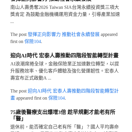
南山人壽勇奪2026 Taiwan SIA台灣永續投資獎三項大
獎肯定 為鼓勵金融機構運用資金力量，引導產業加速
...
The post
發揮正向影響力 推動社會永續發展
appeared
first on
保險104
.
迎向AI時代 宏泰人壽推動四階段智能轉型計畫
AI浪潮席捲全球，金融保險業正加速數位轉型，以提
升服務效率、優化客戶體驗及強化營運韌性。宏泰人
壽宣布正式啟動A ...
The post
迎向AI時代 宏泰人壽推動四階段智能轉型計
畫
appeared first on
保險104
.
75歲後醫療支出爆增3倍 趁早規劃才能老有所
「醫」
退休前，能否確定自己老有所「醫」？國人平均壽命