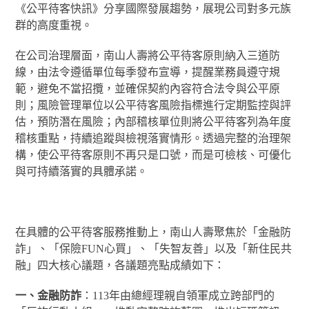
《公平待客快訊》分享國際發展趨勢，展現公司對多元族
群的高度重視。
在公司治理層面，南山人壽將公平待客原則納入三道防
線，由法令遵循單位每季發布宣導，提醒業務員遵守規
範，避免不當招攬，並確保契約內容符合法令與公平原
則；風險管理單位以公平待客風險指標進行定期監控與評
估，預防潛在風險；內部稽核單位則將公平待客列為年度
稽核重點，持續追蹤與檢視落實情形。透過完整的治理架
構，使公平待客原則不再只是口號，而是可檢核、可優化
與可持續落實的具體承諾。
在具體的公平待客服務推動上，南山人壽聚焦於「金融防
詐」、「保險FUN心買」、「失智友善」以及「新住民共
融」四大核心議題，各議題亮點成績如下：
一、金融防詐
：113年由總經理親自領軍成立跨部門的