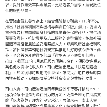
求，提升作業效率與專業度，更貼近客戶需求，展現數位
化的服務品質。
在實踐金融友善作為上，結合保險核心職能，113年率先
推出「社會福利團體與機構專業責任保險」(註1)，為國內
首張專為社福團體量身打造的專業責任保險商品，提供涵
蓋專業責任、抗辯費用及志工服務的完整保障，協助社福
團體轉嫁經營風險並安定照護人力，呼應政府社會福利政
策，發揮產險業輔助社會安定與推動共好的核心價值。此
外，全台首張產險微型保單「微型火災不便費用保險」
(註2)，截至114年8月底已與九個縣市合作，保障對象達20
萬名低收與中低收入戶，南山產物更建立「快速理賠機
制」，於災後即時啟動簡化流程，讓受災戶能在最短時間
內獲得援助，發揮保險業促進社會安定與共好的功能。
南山人壽、南山產物連續四年榮登公平待客評核前25%，
這項榮耀不僅是對過往努力的肯定，更是全體同仁持續實
踐「以客為尊」理念的堅定承諾。展望未來，南山人壽、
南山產物將持續深化公平待客文化，結合制度監管、數位