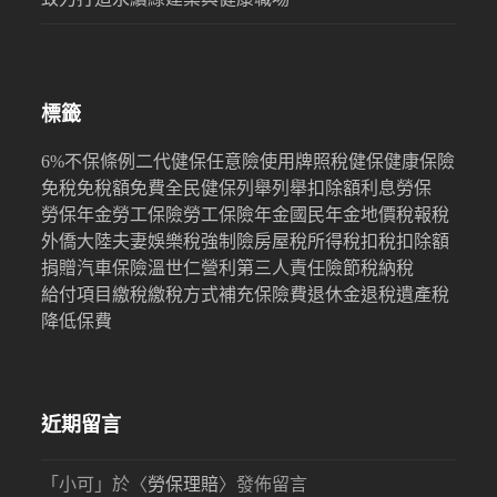
標籤
6%
不保條例
二代健保
任意險
使用牌照稅
健保
健康保險
免稅
免稅額
免費
全民健保
列舉
列舉扣除額
利息
勞保
勞保年金
勞工保險
勞工保險年金
國民年金
地價稅
報稅
外僑
大陸
夫妻
娛樂稅
強制險
房屋稅
所得稅
扣稅
扣除額
捐贈
汽車保險
溫世仁
營利
第三人責任險
節稅
納稅
給付項目
繳稅
繳稅方式
補充保險費
退休金
退稅
遺產稅
降低保費
近期留言
「
小可
」於〈
勞保理賠
〉發佈留言