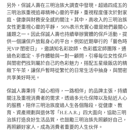
另外，保誠人壽在三明治族大調查中發現，超過四成五的
三明治族重視追尋精神心靈的平靜，重視程度僅次於對家
庭、健康與財務安全感的關注。其中，高收入的三明治族
女性更重視心靈的平靜， 56%表示充實心靈是她們最關心
議題之一。因此保誠人壽也持續舉辦實體的保戶活動，提
供一個讓保戶放鬆身心的平台。例如近期舉行的「藝色時
光VIP 閨密日」，邀請知名彩妝師、色彩鑑定師團隊，通
過色彩鑑定、手作體驗與一對一顧問，引導每位女性保戶
與閨密們找到屬於自己的色彩魅力，搭配五星級飯店的精
緻下午茶，讓保戶暫時從繁忙的日常生活中抽身，與閨密
共享美好時光。
保誠人壽秉持「誠心相待，一路相伴」的品牌主張，持續
關注及重視消費者的需求，透過多元化保障以及貼近人心
的服務，陪伴三明治族度過人生各個階段，從健康、教
育、資產規劃與退休等「H.E.A.R.」四大面向，協助三明
治族打造良好生活品質，也鼓勵三明治族先照顧好自己，
再照顧好家人，成為消費者重要的人生伙伴。