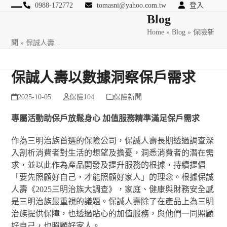
Skip
0988-172772
tomasni@yahoo.com.tw
登入
Open
Close
Blog
to
匯豐國際風險管理顧問
content
Home
»
Blog
»
保險新
mobile
mobile
聞
»
保誠人壽...
menu
menu
保誠人壽以數據洞察保戶需求
2025-10-05
保險104
保險新聞
專屬活動助保戶放鬆身心
加值服務精準滿足保戶需求
作為三明治族首選的保險公司，保誠人壽長期透過調查深
入剖析消費者對生活的想望及擔憂，洞悉消費者的潛在需
求，並以此作為產品開發及提升服務的根據，持續提倡
「要先照顧好自己，才能照顧好家人」的理念。根據保誠
人壽《2025三明治族大調查》，家庭、健康與財務安全感
是三明治族最重視的議題。保誠人壽除了在產品上為三明
治族提供保障，也透過貼心的加值服務，與他們一同照顧
好自己，也照顧好家人。