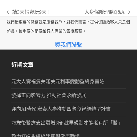
請3天假爽玩9天！
人身保險理賠Q&A
previous
next
我們最重要的職務就是服務客戶，對我們而言，提供保險給客人只是個
post:
post:
起點，最重要的是要給客人專業的售後服務。
與我們聯繫
近期文章
元大人壽福氣美滿美元利率變動型終身壽險
發揮正向影響力 推動社會永續發展
迎向AI時代 宏泰人壽推動四階段智能轉型計畫
75歲後醫療支出爆增3倍 趁早規劃才能老有所「醫」
致力打造永續綠建築與健康職場