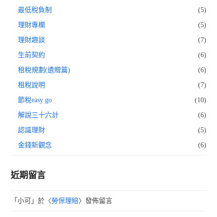
最低稅負制
(5)
理財專欄
(5)
理財趣談
(7)
生前契約
(6)
租稅規劃(遺贈篇)
(6)
租稅說明
(7)
節稅easy go
(10)
解說三十六計
(6)
認識理財
(5)
金錢新觀念
(6)
近期留言
「
小可
」於〈
勞保理賠
〉發佈留言