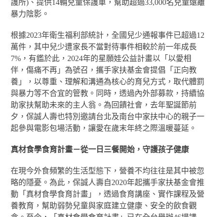
護所)、提供14輛兒童保護車，幫助超過33,000名兒童遠離
暴力陰影。
根據2023年衛生福利部統計，全國兒少通報事件已超過12
萬件，其中兒少遭家長不當對待事件相較於前一年成長
7%，有鑑於此，2024年的星願娃公益計畫以「以愛相
伴，傷痛不再」為號召，攜手家扶基金會提倡「正向教
養」，以尊重、理解和溝通為核心的育兒方式，取代體罰
與暴力等不合宜的管教。同時，透過內外部募款，持續協
助家扶幫助未來的主人翁。為回饋社會，去年聖誕節前
夕，保誠人壽也特別邀請台北及南台中家扶中心的親子一
起參與電影包場活動，讓愛在歲末年終之際溫暖蔓延。
真材食學食育計畫－從一日三餐開始，守護孩子健康
在現今外食頻繁的生活型態下，營養不均往往是其中被忽
略的隱憂。為此，保誠人壽自2020年起攜手家扶基金會推
動「真材食學食育計畫」，透過食育講座、實作課程及營
養教育，幫助弱勢兒童與家庭建立健康、安全的飲食觀