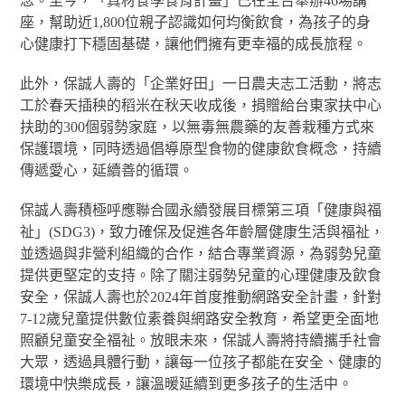
念。至今，「真材食學食育計畫」已在全台舉辦46場講
座，幫助近1,800位親子認識如何均衡飲食，為孩子的身
心健康打下穩固基礎，讓他們擁有更幸福的成長旅程。
此外，保誠人壽的「企業好田」一日農夫志工活動，將志
工於春天插秧的稻米在秋天收成後，捐贈給台東家扶中心
扶助的300個弱勢家庭，以無毒無農藥的友善栽種方式來
保護環境，同時透過倡導原型食物的健康飲食概念，持續
傳遞愛心，延續善的循環。
保誠人壽積極呼應聯合國永續發展目標第三項「健康與福
祉」(SDG3)，致力確保及促進各年齡層健康生活與福祉，
並透過與非營利組織的合作，結合專業資源，為弱勢兒童
提供更堅定的支持。除了關注弱勢兒童的心理健康及飲食
安全，保誠人壽也於2024年首度推動網路安全計畫，針對
7-12歲兒童提供數位素養與網路安全教育，希望更全面地
照顧兒童安全福祉。放眼未來，保誠人壽將持續攜手社會
大眾，透過具體行動，讓每一位孩子都能在安全、健康的
環境中快樂成長，讓溫暖延續到更多孩子的生活中。