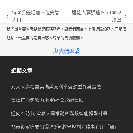
每30分鐘增加一位失智
遠雄人壽通過ISO 10002
previous
next
人口
認證
post:
post:
我們最重要的職務就是服務客戶，對我們而言，提供保險給客人只是個
起點，最重要的是要給客人專業的售後服務。
與我們聯繫
近期文章
元大人壽福氣美滿美元利率變動型終身壽險
發揮正向影響力 推動社會永續發展
迎向AI時代 宏泰人壽推動四階段智能轉型計畫
75歲後醫療支出爆增3倍 趁早規劃才能老有所「醫」