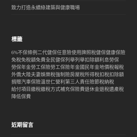
致力打造永續綠建築與健康職場
標籤
6%
不保條例
二代健保
任意險
使用牌照稅
健保
健康保險
免稅
免稅額
免費
全民健保
列舉
列舉扣除額
利息
勞保
勞保年金
勞工保險
勞工保險年金
國民年金
地價稅
報稅
外僑
大陸
夫妻
娛樂稅
強制險
房屋稅
所得稅
扣稅
扣除額
捐贈
汽車保險
溫世仁
營利
第三人責任險
節稅
納稅
給付項目
繳稅
繳稅方式
補充保險費
退休金
退稅
遺產稅
降低保費
近期留言