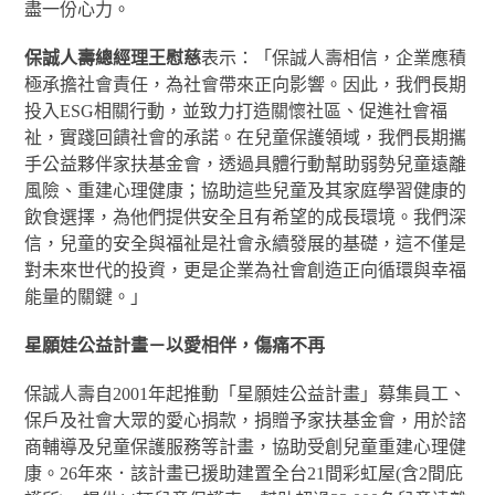
盡一份心力。
保誠人壽總經理王慰慈
表示：「保誠人壽相信，企業應積
極承擔社會責任，為社會帶來正向影響。因此，我們長期
投入ESG相關行動，並致力打造關懷社區、促進社會福
祉，實踐回饋社會的承諾。在兒童保護領域，我們長期攜
手公益夥伴家扶基金會，透過具體行動幫助弱勢兒童遠離
風險、重建心理健康；協助這些兒童及其家庭學習健康的
飲食選擇，為他們提供安全且有希望的成長環境。我們深
信，兒童的安全與福祉是社會永續發展的基礎，這不僅是
對未來世代的投資，更是企業為社會創造正向循環與幸福
能量的關鍵。」
星願娃公益計畫－以愛相伴，傷痛不再
保誠人壽自2001年起推動「星願娃公益計畫」募集員工、
保戶及社會大眾的愛心捐款，捐贈予家扶基金會，用於諮
商輔導及兒童保護服務等計畫，協助受創兒童重建心理健
康。26年來．該計畫已援助建置全台21間彩虹屋(含2間庇