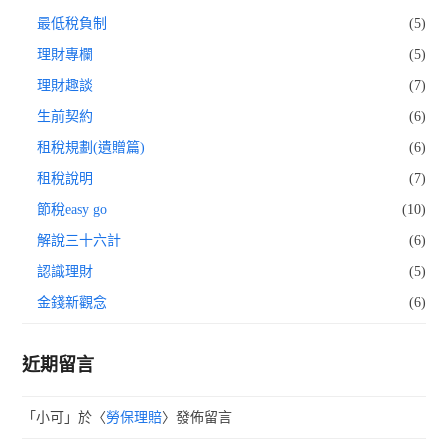
最低稅負制
(5)
理財專欄
(5)
理財趣談
(7)
生前契約
(6)
租稅規劃(遺贈篇)
(6)
租稅說明
(7)
節稅easy go
(10)
解說三十六計
(6)
認識理財
(5)
金錢新觀念
(6)
近期留言
「
小可
」於〈
勞保理賠
〉發佈留言