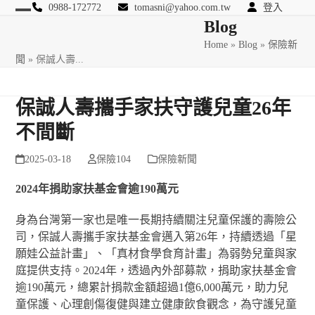
Skip
0988-172772
tomasni@yahoo.com.tw
登入
Open
Close
Blog
to
匯豐國際風險管理顧問
content
Home
»
Blog
»
保險新
mobile
mobile
聞
»
保誠人壽...
menu
menu
保誠人壽攜手家扶守護兒童26年
不間斷
2025-03-18
保險104
保險新聞
2024
年捐助家扶基金會逾
190
萬元
身為台灣第一家也是唯一長期持續關注兒童保護的壽險公
司，保誠人壽攜手家扶基金會邁入第26年，持續透過「星
願娃公益計畫」、「真材食學食育計畫」為弱勢兒童與家
庭提供支持。2024年，透過內外部募款，捐助家扶基金會
逾190萬元，總累計捐款金額超過1億6,000萬元，助力兒
童保護、心理創傷復健與建立健康飲食觀念，為守護兒童