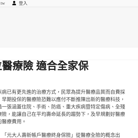
.tw
登入
顧問
searc
我們
醫療險 適合全家保
疾病已有更先進的治療方式，民眾為提升醫療品質而自費採
，早期投保的醫療險恐難以應付不斷推陳出新的醫療科技，
過一張涵蓋住院、手術、防癌、重大疾病暨特定傷病、全殘
療險，能讓自己在平均壽命延長的趨勢下，及早規劃好醫療
的醫療費用。
，「元大人壽新帳戶醫療終身保險」從醫療全險的概念出