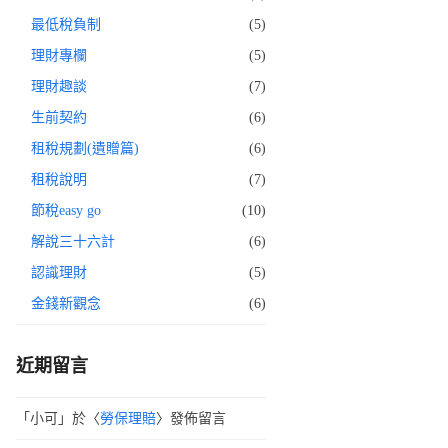
最低稅負制
(5)
理財專欄
(5)
理財趣談
(7)
生前契約
(6)
租稅規劃(遺贈篇)
(6)
租稅說明
(7)
節稅easy go
(10)
解說三十六計
(6)
認識理財
(5)
金錢新觀念
(6)
近期留言
「
小可
」於〈
勞保理賠
〉發佈留言