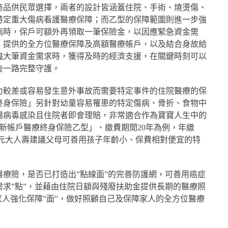
商品供民眾選擇，兩者的設計皆涵蓋住院、手術、燒燙傷、
特定重大傷病看護醫療保障；而乙型的保障範圍則進一步強
病時，保戶可額外再領取一筆保險金，以因應緊急資金需
」提供的全方位醫療保障及高額醫療帳戶，以及結合身故給
臨大筆資金需求時，獲得及時的經濟支援，在關鍵時刻可以
後一路完整守護。
力較差或容易發生意外事故而需要特定事件的住院醫療的保
終身保險」另針對幼童容易罹患的特定傷病、骨折、食物中
腸病毒感染且住院者即會理賠，非常適合作為寶寶人生中的
新帳戶醫療終身保險乙型」、繳費期間20年為例，年繳
帳戶，元大人壽建議父母可善用孩子年齡小、保費相對便宜的特
療險，是否已打造出”點線面”的完善防護網，可善用癌症
求”點”，並藉由住院日額與殘廢扶助金提供長期的醫療照
家人強化保障”面”，做好照顧自己及保障家人的全方位醫療