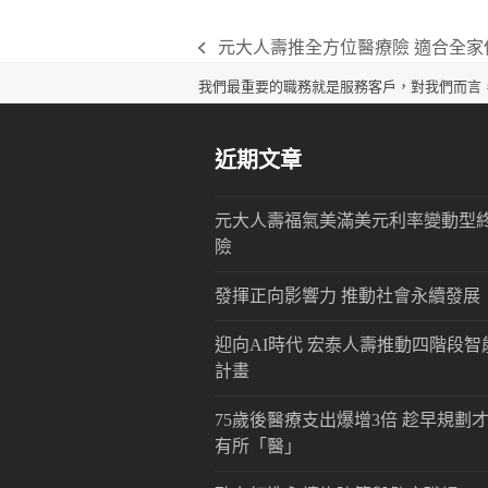
元大人壽推全方位醫療險 適合全家
previous
post:
我們最重要的職務就是服務客戶，對我們而言
近期文章
元大人壽福氣美滿美元利率變動型
險
發揮正向影響力 推動社會永續發展
迎向AI時代 宏泰人壽推動四階段智
計畫
75歲後醫療支出爆增3倍 趁早規劃
有所「醫」