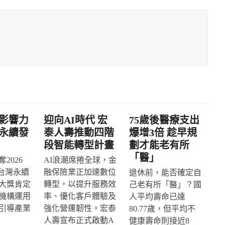
影響力
迎向AI時代 宏
75歲後醫療支出
永續發
泰人壽推動四階
爆增3倍 趁早規
段智能轉型計畫
劃才能老有所
「醫」
2026
AI浪潮席捲全球，金
IA台灣永續
融保險業正加速數位
退休前，能否確定自
大獎肯定
轉型，以提升服務效
己老有所「醫」？國
機構運用
率、優化客戶體驗及
人平均壽命已達
引導產業
強化營運韌性。宏泰
80.77歲，但平均不
人壽宣布正式啟動A
健康壽命則接近8