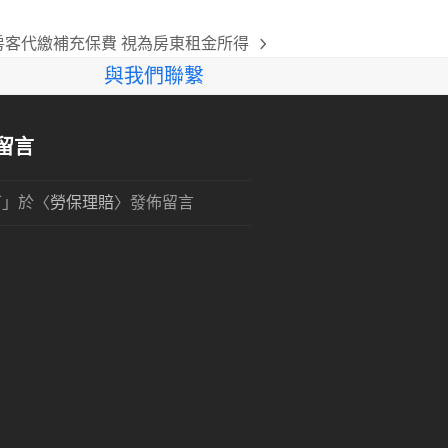
房客代繳補充保費 視為房東租金所得
ext
與我們聯繫
st:
留言
可
」於〈
勞保理賠
〉發佈留言