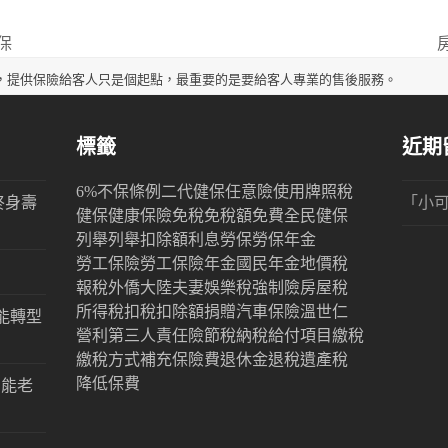
保
n
po
，提供保險給客人只是個起點，最重要的是要給客人專業的售後服務。
標籤
近期
6%
不保條例
二代健保
任意險
使用牌照稅
終身壽
「
小
健保
健康保險
免稅
免稅額
免費
全民健保
列舉
列舉扣除額
利息
勞保
勞保年金
勞工保險
勞工保險年金
國民年金
地價稅
報稅
外僑
大陸
夫妻
娛樂稅
強制險
房屋稅
所得稅
扣稅
扣除額
捐贈
汽車保險
溫世仁
能轉型
營利
第三人責任險
節稅
納稅
給付項目
繳稅
繳稅方式
補充保險費
退休金
退稅
遺產稅
降低保費
才能老