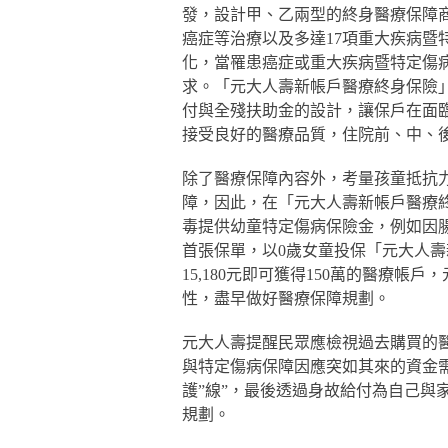
發，設計甲、乙兩型的終身醫療保障
癌症等治療以及多達17項重大疾病暨
化，當罹患癌症或重大疾病暨特定傷
求。「元大人壽新帳戶醫療終身保險
付與全殘扶助金的設計，讓保戶在面
接受良好的醫療品質，住院前、中、
除了醫療保障內容外，考量孩童抵抗
障，因此，在「元大人壽新帳戶醫療
毒提供幼童特定傷病保險金，例如因
首張保單，以0歲女童投保「元大人壽
15,180元即可獲得150萬的醫療
性，盡早做好醫療保障規劃。
元大人壽提醒民眾應檢視過去購買的醫
與特定傷病保障因應突如其來的資金需
護”線”，最後透過身故給付為自己與
規劃。