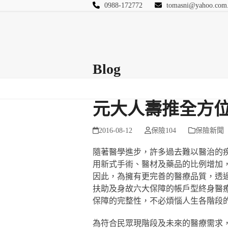
Skip
0988-172772
tomasni@yahoo.com
to
匯豐國際風險管理
content
首頁
關於站長
Blog
保險Q&A
連絡
Blog
元大人壽推全方位
2016-08-12
保險104
保險新聞
隨著醫學進步，許多過去難以醫治的
用新式手術、醫材及藥品的比例增加
因此，為擁有更完善的醫療品質，透
扶助及身故六大保障的帳戶型終身醫
保障的完整性，不必煩惱人生各階段
為符合民眾現階段及未來的醫療需求