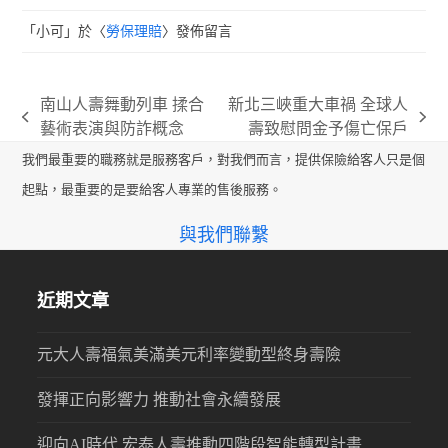
「
小可
」於〈
勞保理賠
〉發佈留言
南山人壽舞動列車 揉合
新北三峽重大車禍 全球人
previous
next
藝術表演與防詐概念
壽致慰問金予傷亡保戶
post:
post:
我們最重要的職務就是服務客戶，對我們而言，提供保險給客人只是個
起點，最重要的是要給客人專業的售後服務。
與我們聯繫
近期文章
元大人壽福氣美滿美元利率變動型終身壽險
發揮正向影響力 推動社會永續發展
迎向AI時代 宏泰人壽推動四階段智能轉型計畫