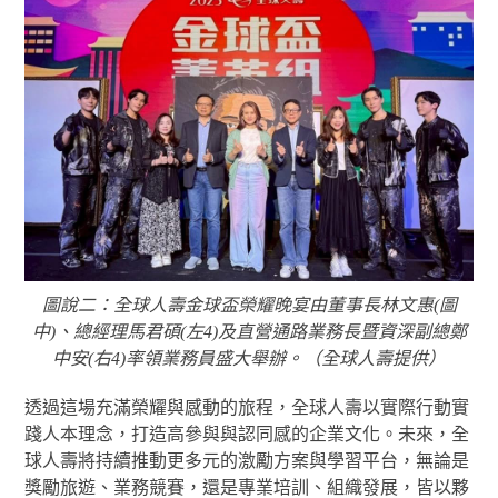
圖說二：全球人壽金球盃榮耀晚宴由董事長林文惠(圖
中)、總經理馬君碩(左4)及直營通路業務長暨資深副總鄭
中安(右4)率領業務員盛大舉辦。（全球人壽提供）
透過這場充滿榮耀與感動的旅程，全球人壽以實際行動實
踐人本理念，打造高參與與認同感的企業文化。未來，全
球人壽將持續推動更多元的激勵方案與學習平台，無論是
獎勵旅遊、業務競賽，還是專業培訓、組織發展，皆以夥