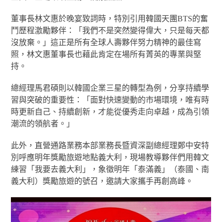
董事長林文惠於晚宴致詞時，特別引用韓國天團BTS的奮
鬥歷程激勵夥伴：「我們不是突然變得偉大，只是每天都
沒放棄。」這正是所有全球人壽夥伴努力精神的最佳寫
照，林文惠董事長也藉此肯定在場所有菁英的專業與堅
持。
總經理馬君碩則以韓國企業三星的轉型為例，分享持續學
習與突破的重要性：「面對快速變動的市場環境，唯有時
時更新自己、持續創新，才能從優秀走向卓越，成為引領
潮流的領航者。」
此外，直營通路業務本部業務長暨資深副總經理鄭中安特
別呼應明年獎勵旅遊地點義大利，現場教導夥伴們用韓文
練習「我要去義大利」，象徵明年「泰滿義」（泰國、南
義大利）獎勵旅遊的號召，邀請大家攜手再創高峰。