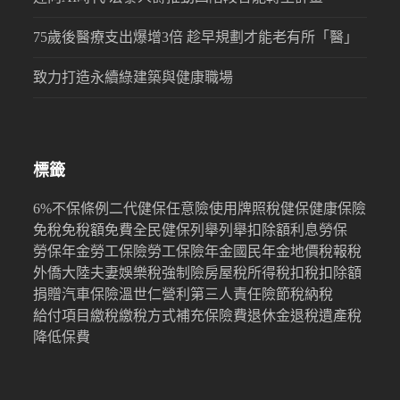
75歲後醫療支出爆增3倍 趁早規劃才能老有所「醫」
致力打造永續綠建築與健康職場
標籤
6%
不保條例
二代健保
任意險
使用牌照稅
健保
健康保險
免稅
免稅額
免費
全民健保
列舉
列舉扣除額
利息
勞保
勞保年金
勞工保險
勞工保險年金
國民年金
地價稅
報稅
外僑
大陸
夫妻
娛樂稅
強制險
房屋稅
所得稅
扣稅
扣除額
捐贈
汽車保險
溫世仁
營利
第三人責任險
節稅
納稅
給付項目
繳稅
繳稅方式
補充保險費
退休金
退稅
遺產稅
降低保費