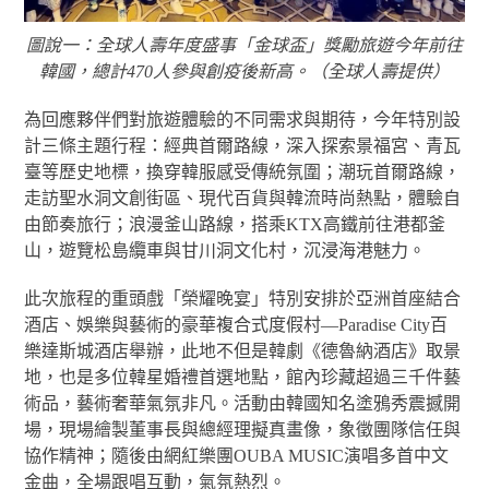
圖說一：全球人壽年度盛事「金球盃」獎勵旅遊今年前往
韓國，總計470人參與創疫後新高。（全球人壽提供）
為回應夥伴們對旅遊體驗的不同需求與期待，今年特別設
計三條主題行程：經典首爾路線，深入探索景福宮、青瓦
臺等歷史地標，換穿韓服感受傳統氛圍；潮玩首爾路線，
走訪聖水洞文創街區、現代百貨與韓流時尚熱點，體驗自
由節奏旅行；浪漫釜山路線，搭乘KTX高鐵前往港都釜
山，遊覽松島纜車與甘川洞文化村，沉浸海港魅力。
此次旅程的重頭戲「榮耀晚宴」特別安排於亞洲首座結合
酒店、娛樂與藝術的豪華複合式度假村—Paradise City百
樂達斯城酒店舉辦，此地不但是韓劇《德魯納酒店》取景
地，也是多位韓星婚禮首選地點，館內珍藏超過三千件藝
術品，藝術奢華氣氛非凡。活動由韓國知名塗鴉秀震撼開
場，現場繪製董事長與總經理擬真畫像，象徵團隊信任與
協作精神；隨後由網紅樂團OUBA MUSIC演唱多首中文
金曲，全場跟唱互動，氣氛熱烈。