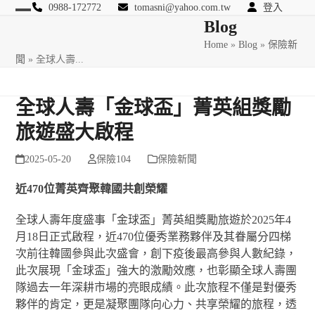
Skip
0988-172772
tomasni@yahoo.com.tw
登入
Open
Close
Blog
to
匯豐國際風險管理顧問
content
Home
»
Blog
»
保險新
mobile
mobile
聞
»
全球人壽...
menu
menu
全球人壽「金球盃」菁英組獎勵
旅遊盛大啟程
2025-05-20
保險104
保險新聞
近
470
位菁英齊聚韓國共創榮耀
全球人壽年度盛事「金球盃」菁英組獎勵旅遊於2025年4
月18日正式啟程，近470位優秀業務夥伴及其眷屬分四梯
次前往韓國參與此次盛會，創下疫後最高參與人數紀錄，
此次展現「金球盃」強大的激勵效應，也彰顯全球人壽團
隊過去一年深耕市場的亮眼成績。此次旅程不僅是對優秀
夥伴的肯定，更是凝聚團隊向心力、共享榮耀的旅程，透