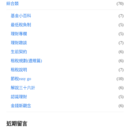
綜合類
(70)
基金小百科
(7)
最低稅負制
(5)
理財專欄
(5)
理財趣談
(7)
生前契約
(6)
租稅規劃(遺贈篇)
(6)
租稅說明
(7)
節稅easy go
(10)
解說三十六計
(6)
認識理財
(5)
金錢新觀念
(6)
近期留言