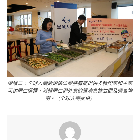
圖說二：全球人壽遴選優質團膳廠商提供多種配菜和主菜
可供同仁選擇，減輕同仁們外食的經濟負擔並顧及營養均
衡。（全球人壽提供）