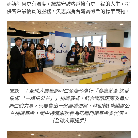
起讓社會更有溫度，繼續守護客戶擁有更幸福的人生，提
供客戶最優質的服務，矢志成為台灣壽險業的標竿典範。
圖說一：全球人壽總部同仁餐廳今舉行「食膳基金 送愛
偏鄉 「一塊做公益」」捐贈儀式，結合團膳廠商及每位
同仁的力量，只要售出一份團膳便當，就回饋1塊錢做公
益捐贈基金，圖中持感謝狀者為花蓮門諾基金會代表。
（全球人壽提供）