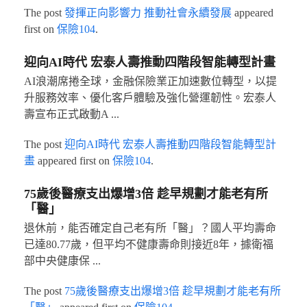
The post
發揮正向影響力 推動社會永續發展
appeared
first on
保險104
.
迎向AI時代 宏泰人壽推動四階段智能轉型計畫
AI浪潮席捲全球，金融保險業正加速數位轉型，以提
升服務效率、優化客戶體驗及強化營運韌性。宏泰人
壽宣布正式啟動A ...
The post
迎向AI時代 宏泰人壽推動四階段智能轉型計
畫
appeared first on
保險104
.
75歲後醫療支出爆增3倍 趁早規劃才能老有所
「醫」
退休前，能否確定自己老有所「醫」？國人平均壽命
已達80.77歲，但平均不健康壽命則接近8年，據衛福
部中央健康保 ...
The post
75歲後醫療支出爆增3倍 趁早規劃才能老有所