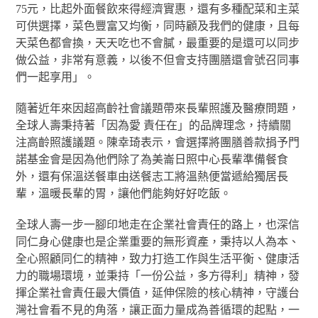
75元，比起外面餐飲來得經濟實惠，還有多種配菜和主菜
可供選擇，菜色豐富又均衡，同時顧及我們的健康，且每
天菜色都會換，天天吃也不會膩，最重要的是還可以同步
做公益，非常有意義，以後不但會支持團膳還會號召同事
們一起享用」。
隨著近年來因超高齡社會議題帶來長輩照護及醫療問題，
全球人壽秉持著「因為愛 責任在」的品牌理念，持續關
注高齡照護議題。陳幸琦表示，會選擇將團膳善款捐予門
諾基金會是因為他們除了為美崙日照中心長輩準備餐食
外，還有保溫送餐車由送餐志工將溫熱便當遞給獨居長
輩，溫暖長輩的胃，讓他們能夠好好吃飯。
全球人壽一步一腳印地走在企業社會責任的路上，也深信
同仁身心健康也是企業重要的無形資產，秉持以人為本、
全心照顧同仁的精神，致力打造工作與生活平衡、健康活
力的職場環境，並秉持「一份公益，多方得利」精神，發
揮企業社會責任最大價值，延伸保險的核心精神，守護台
灣社會看不見的角落，讓正面力量成為善循環的起點，一