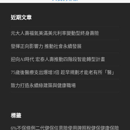
近期文章
元大人壽福氣美滿美元利率變動型終身壽險
發揮正向影響力 推動社會永續發展
迎向AI時代 宏泰人壽推動四階段智能轉型計畫
75歲後醫療支出爆增3倍 趁早規劃才能老有所「醫」
致力打造永續綠建築與健康職場
標籤
6%
不保條例
二代健保
任意險
使用牌照稅
健保
健康保險