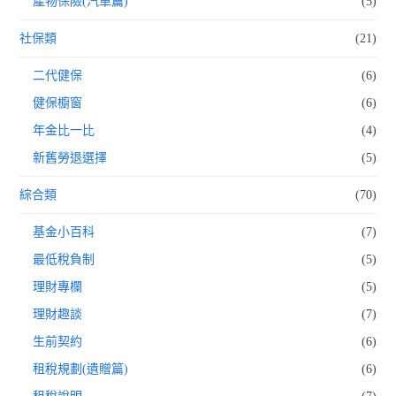
產物保險(汽車篇)
(5)
社保類
(21)
二代健保
(6)
健保櫥窗
(6)
年金比一比
(4)
新舊勞退選擇
(5)
綜合類
(70)
基金小百科
(7)
最低稅負制
(5)
理財專欄
(5)
理財趣談
(7)
生前契約
(6)
租稅規劃(遺贈篇)
(6)