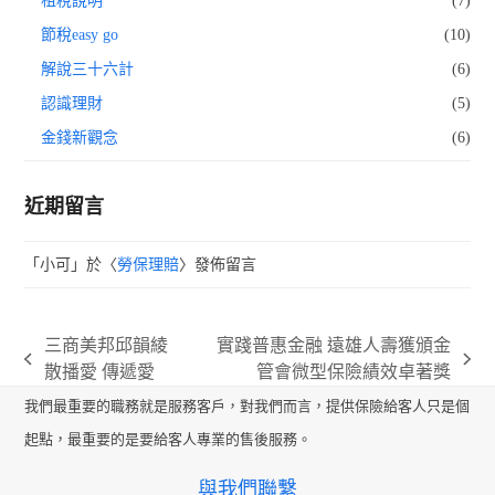
租稅說明
(7)
節稅easy go
(10)
解說三十六計
(6)
認識理財
(5)
金錢新觀念
(6)
近期留言
「
小可
」於〈
勞保理賠
〉發佈留言
三商美邦邱韻綾
實踐普惠金融 遠雄人壽獲頒金
previous
next
散播愛 傳遞愛
管會微型保險績效卓著獎
post:
post:
我們最重要的職務就是服務客戶，對我們而言，提供保險給客人只是個
起點，最重要的是要給客人專業的售後服務。
與我們聯繫