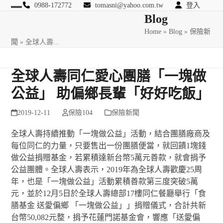
Skip
0988-172772
tomasni@yahoo.com.tw
登入
Open
Close
Blog
to
匯豐國際風險管理顧問
content
Home
»
Blog
»
保險新
mobile
mobile
聞
»
全球人壽...
menu
menu
全球人壽同仁愛心團膳「一塊做
公益」 助偏鄉長輩「好好吃飯」
2019-12-11
保險104
保險新聞
全球人壽持續推動「一塊做公益」活動，結合團膳廠商及
每位同仁的力量，只要售出一份團膳便當，就回饋1塊錢
做公益捐贈基金，若累積達新台幣5萬元善款，就會捐予
公益團體。全球人壽表示，2019年為全球人壽歡慶25周
年，也是「一塊做公益」活動累積善款第三度突破5萬
元，並於12月5日於全球人壽總部17樓同仁餐廳舉行「食
膳基金 送愛偏鄉 「一塊做公益」」捐贈儀式，合計共新
台幣50,082元整，捐予花蓮門諾基金會，響應「送愛偏