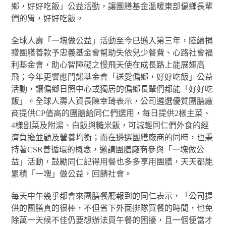
鄉，好好吃飯」公益活動，讓團膳基金溫暖東部偏鄉長輩
們的胃，好好吃飯。
全球人壽「一塊做公益」活動至今已邁入第三年，陸續捐
贈團膳善款予忠義基金會幫助失依兒少餐費、心路社會福
利基金會，助心智障礙之慢飛天使在成長路上能展翅高
飛；今年更響應門諾基金會「送愛偏鄉，好好吃飯」公益
活動，讓偏鄉日照中心或獨居的偏鄉長輩們都能「好好吃
飯」。全球人壽人資長陳幸琦表示，公司遴選優質團膳廠
商提供CP值高的團膳給同仁們選用，每日提供2樣主菜、
4樣副菜及附湯、白飯與糙米飯，可減輕同仁們外食的經
濟負擔並顧及營養均衡；而在遴選團膳廠商的同時，也秉
持著CSR善循環的概念，邀請團膳廠商參與「一塊做公
益」活動，鼓勵同仁記得用餐也多多享用團膳，天天都能
累積「一塊」做公益，回饋社會。
每天中午幾乎都會來團膳餐廳報到的同仁表示，「公司提
供的團膳真的很棒，不但省下外面排隊買餐的時間，也免
除萬一天候不佳仍要想辦法買午餐的困擾，且一個便當才