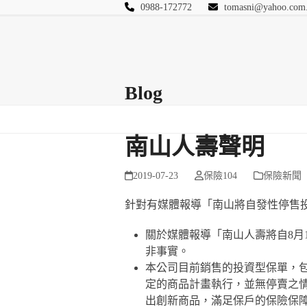
Skip
0988-172772
tomasni@yahoo.com
to
匯豐國際風險管理
content
首頁
關於站長
Blog
保險Q&A
連絡
Blog
南山人壽聲明
2019-07-23
保險104
保險新聞
針對有媒體報導「南山將自發性停售
關於媒體報導「南山人壽將自8月
非事實。
本公司目前銷售的投資型保單，
定的商品計畫執行，並無停賣之
出創新商品，滿足保戶的保險保