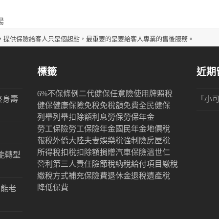
揚
，提供保險給客人只是個起點，最重要的是要給客人專業的售後服務。
標籤
近期
6%
不保條例
二代健保
任意險
使用牌照稅
終身壽
「
小
健保
健康保險
免稅
免稅額
免費
全民健保
列舉
列舉扣除額
利息
勞保
勞保年金
勞工保險
勞工保險年金
國民年金
地價稅
報稅
外僑
大陸
夫妻
娛樂稅
強制險
房屋稅
所得稅
扣稅
扣除額
捐贈
汽車保險
溫世仁
能轉型
營利
第三人責任險
節稅
納稅
給付項目
繳稅
繳稅方式
補充保險費
退休金
退稅
遺產稅
降低保費
才能老