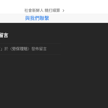
社會新鮮人 精打細算
next
與我們聯繫
post:
留言
可
」於〈
勞保理賠
〉發佈留言