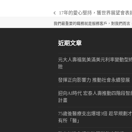
17年的愛心堅持，獲世界展望會表
previous
post:
我們最重要的職務就是服務客戶，對我們而言
近期文章
元大人壽福氣美滿美元利率變動型
險
發揮正向影響力 推動社會永續發展
迎向AI時代 宏泰人壽推動四階段智
計畫
75歲後醫療支出爆增3倍 趁早規劃
有所「醫」