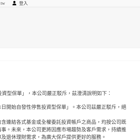
.tw
登入
顧問
searc
我們
投資型保單」，本公司嚴正駁斥，茲澄清說明如下：
1日開始自發性停售投資型保單」。本公司茲嚴正駁斥，絕
包含連結各式基金或全權委託投資帳戶之商品，均按公司既
情事。未來，本公司更將因應市場趨勢及客戶需求，持續推
障及退休理財需求，為廣大保戶提供更好的服務。