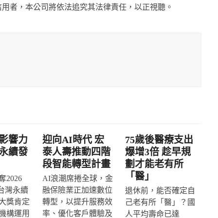
信用者，本公司將依法追究其法律責任，以正視聽。
影響力
迎向AI時代 宏
75歲後醫療支出
永續發
泰人壽推動四階
爆增3倍 趁早規
段智能轉型計畫
劃才能老有所
「醫」
2026
AI浪潮席捲全球，金
IA台灣永續
融保險業正加速數位
退休前，能否確定自
大獎肯定
轉型，以提升服務效
己老有所「醫」？國
機構運用
率、優化客戶體驗及
人平均壽命已達