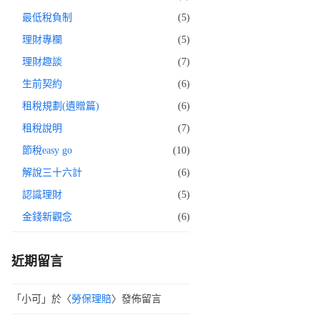
最低稅負制
(5)
理財專欄
(5)
理財趣談
(7)
生前契約
(6)
租稅規劃(遺贈篇)
(6)
租稅說明
(7)
節稅easy go
(10)
解說三十六計
(6)
認識理財
(5)
金錢新觀念
(6)
近期留言
「
小可
」於〈
勞保理賠
〉發佈留言