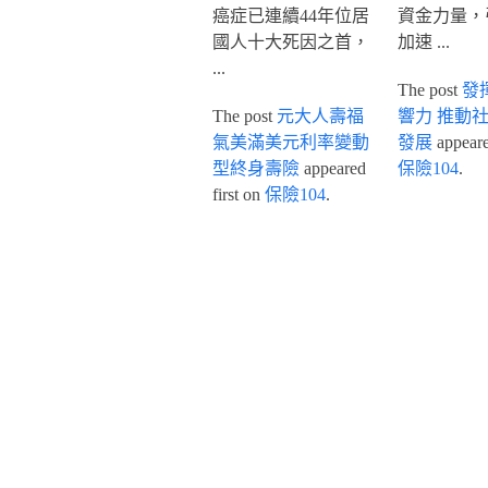
癌症已連續44年位居
資金力量，
國人十大死因之首，
加速 ...
...
The post
發
The post
元大人壽福
響力 推動
氣美滿美元利率變動
發展
appeared
型終身壽險
appeared
保險104
.
first on
保險104
.