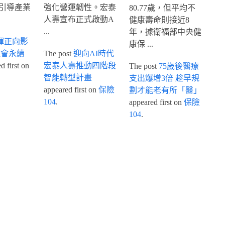
引導產業
強化營運韌性。宏泰
80.77歲，但平均不
人壽宣布正式啟動A
健康壽命則接近8
...
年，據衛福部中央健
揮正向影
康保 ...
社會永續
The post
迎向AI時代
 first on
宏泰人壽推動四階段
The post
75歲後醫療
智能轉型計畫
支出爆增3倍 趁早規
appeared first on
保險
劃才能老有所「醫」
104
.
appeared first on
保險
104
.