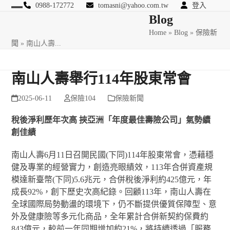
Skip
0988-172772
tomasni@yahoo.com.tw
登入
Open
Close
Blog
to
匯豐國際風險管理顧問
content
Home
»
Blog
»
保險新
mobile
mobile
聞
»
南山人壽...
menu
menu
南山人壽舉行114年股東常會
2025-06-11
保險104
保險新聞
稅後淨利歷年次高 挾亞洲「年度最佳壽險公司」氣勢續
創佳績
南山人壽6月11日召開民國(下同)114年股東常會，憑藉穩
健及專業的經營實力，創造亮眼績效，113年合併資產規
模達新臺幣(下同)5.6兆元，合併稅後淨利約425億元，年
成長92%，創下歷史次高紀錄。回顧113年，南山人壽在
全球國際局勢動盪的環境下，仍不斷提供優質保障型、意
外及健康險等多元化商品，全年累計合併新契約保費約
843億元，較前一年同期增加約21%，將持續透過「服務