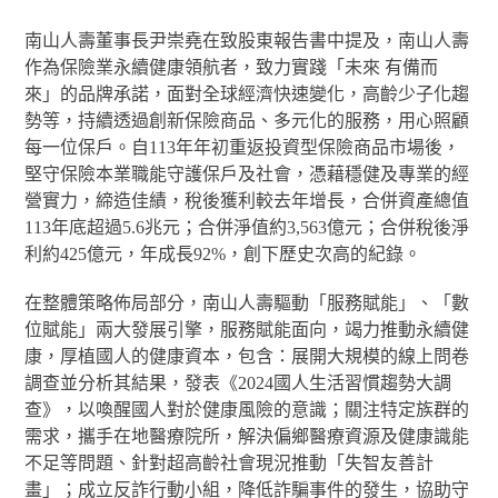
南山人壽董事長尹崇堯在致股東報告書中提及，南山人壽
作為保險業永續健康領航者，致力實踐「未來 有備而
來」的品牌承諾，面對全球經濟快速變化，高齡少子化趨
勢等，持續透過創新保險商品、多元化的服務，用心照顧
每一位保戶。自113年年初重返投資型保險商品市場後，
堅守保險本業職能守護保戶及社會，憑藉穩健及專業的經
營實力，締造佳績，稅後獲利較去年增長，合併資產總值
113年底超過5.6兆元；合併淨值約3,563億元；合併稅後淨
利約425億元，年成長92%，創下歷史次高的紀錄。
在整體策略佈局部分，南山人壽驅動「服務賦能」、「數
位賦能」兩大發展引擎，服務賦能面向，竭力推動永續健
康，厚植國人的健康資本，包含：展開大規模的線上問卷
調查並分析其結果，發表《2024國人生活習慣趨勢大調
查》，以喚醒國人對於健康風險的意識；關注特定族群的
需求，攜手在地醫療院所，解決偏鄉醫療資源及健康識能
不足等問題、針對超高齡社會現況推動「失智友善計
畫」；成立反詐行動小組，降低詐騙事件的發生，協助守