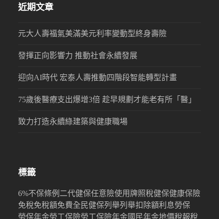
近期文章
元大人壽福氣美滿美元利率變動型終身壽險
發揮正向影響力 推動社會永續發展
迎向AI時代 宏泰人壽推動四階段智能轉型計畫
75歲後醫療支出爆增3倍 趁早規劃才能老有所「醫」
致力打造永續綠建築與健康職場
標籤
6%
不保條例
二代健保
任意險
使用牌照稅
健保
健康保險
免稅
免稅額
免費
全民健保
列舉
列舉扣除額
利息
勞保
勞保年金
勞工保險
勞工保險年金
國民年金
地價稅
報稅