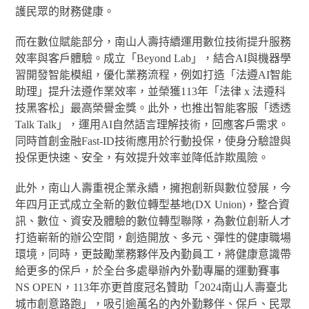
護民眾的財務健康。
而在數位賦能部分，南山人壽持續運用數位技術提升服務
效率與客戶體驗。成立「Beyond Lab」，結合AI與機器學
習開發智能模組，優化業務流程，例如打造「法遵AI智能
助理」提升法遵作業效率，並榮獲113年「法律 x 法遵科
技黑客松」最高榮譽金獎。此外，也推出智能客服「透透
Talk Talk」，運用AI自然語言理解技術，回應客戶需求。
同時首創金融Fast-ID技術應用於行動投保，使身分驗證與
投保更快速、安全，有效提升效率並降低詐欺風險。
此外，南山人壽重視企業永續，擁抱創新與數位發展，今
年四月正式成立全新的數位轉型基地(DX Union)，整合資
訊、數位、資安及體驗的數位轉型聯隊，為數位創新人才
打造嶄新的辦公空間，創造開放、多元、彈性的健康職場
環境，同時，更鼓勵業務夥伴及內勤員工，將健康意識帶
給更多的保戶，於全台多處舉辦內外勤專屬的運動賽事
NS OPEN，113年亦更首度冠名贊助「2024南山人壽臺北
城市創意路跑」，吸引逾萬名的內外勤夥伴、保戶、民眾