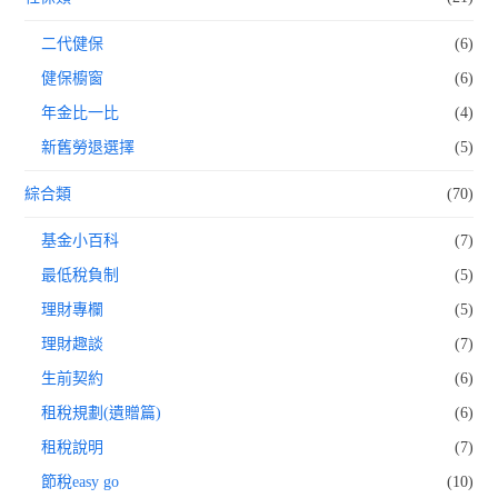
二代健保
(6)
健保櫥窗
(6)
年金比一比
(4)
新舊勞退選擇
(5)
綜合類
(70)
基金小百科
(7)
最低稅負制
(5)
理財專欄
(5)
理財趣談
(7)
生前契約
(6)
租稅規劃(遺贈篇)
(6)
租稅說明
(7)
節稅easy go
(10)