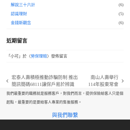
解說三十六計
(6)
認識理財
(5)
金錢新觀念
(6)
近期留言
「
小可
」於〈
勞保理賠
〉發佈留言
宏泰人壽積極推動詐騙防制 推出
南山人壽舉行
previous
next
簡訊簡碼68111讓保戶易於辨識
114年股東常會
post:
post:
我們最重要的職務就是服務客戶，對我們而言，提供保險給客人只是個
起點，最重要的是要給客人專業的售後服務。
與我們聯繫