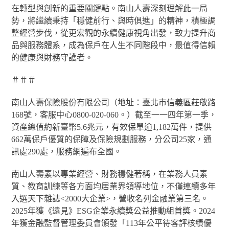
在轉型與創新的重要關鍵點。南山人壽深刻理解此一局
勢，將繼續秉持「穩健前行、與時俱進」的精神，積極調
整經營步伐，從更宏觀的永續健康視角出發，致力提升商
品與服務體系，成為保戶在人生不同階段中，最值得信賴
的健康與財務守護者。
＃＃＃
南山人壽保險股份有限公司（地址：臺北市信義區莊敬路
168號，客服中心0800-020-060。）截至一一四年第一季，
資產總值約新臺幣5.6兆元，有效保單逾1,182萬件，提供
662萬保戶優質的保障及保險規劃服務，分公司25家，通
訊處290處，服務網遍布全國。
南山人壽素以專業經營、財務穩健著稱，在業務人員素
質、教育訓練等各方面均居業界領導地位，不僅連續多年
入選天下雜誌<2000大企業>，營收名列金融業第三名。
2025年獲《遠見》ESG企業永續獎公益推動組首獎。2024
年獲金融監督管理委員會頒發「113年公平待客評核績優