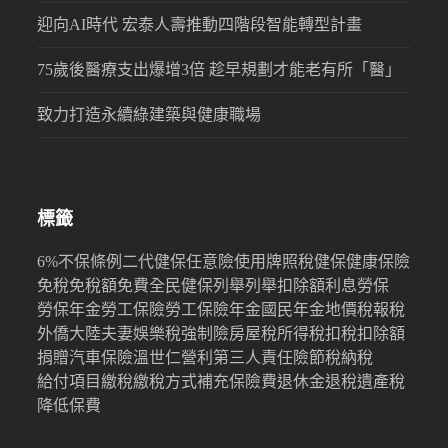
迎向AI時代 宏泰人壽推動四階段智能轉型計畫
75歲後醫療支出爆增3倍 趁早規劃才能老有所「醫」
致力打造永續綠建築與健康職場
標籤
6%
不保條例
二代健保
任意險
使用牌照稅
健保
健康保險
免稅
免稅額
免費
全民健保
列舉
列舉扣除額
利息
勞保
勞保年金
勞工保險
勞工保險年金
國民年金
地價稅
報稅
外僑
大陸
夫妻
娛樂稅
強制險
房屋稅
所得稅
扣稅
扣除額
捐贈
汽車保險
溫世仁
營利
第三人責任險
節稅
納稅
給付項目
繳稅
繳稅方式
補充保險費
退休金
退稅
遺產稅
降低保費