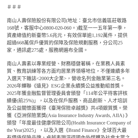
＃＃＃
南山人壽保險股份有限公司(地址：臺北市信義區莊敬路
168號，客服中心0800-020-060。)截至一一五年第一季，
資產總值約新臺幣5.6兆元，有效保單逾1,192萬件，提供
超過668萬保戶優質的保障及保險規劃服務，分公司25
家，通訊處275處，服務網遍布全國。
南山人壽素以專業經營、財務穩健著稱，在業務人員素
質、教育訓練等各方面均居業界領導地位，不僅連續多年
入選天下雜誌<2000大企業>，營收名列金融業第三名。
2026年蟬聯《遠見》ESG企業永續獎公益推動組首獎。
2025年獲金融監督管理委員會頒發「114年公平待客評核
績優(前25%)」，以及在保戶服務、商品創新、人才培訓
及公益關懷面獲得《臺灣保險卓越獎》共4項銀質獎。榮
獲《亞洲保險業獎(Asia Insurance Industry Awards, AIIA) 》
頒發「年度最佳健康保險公司(Health Insurance Company of
the Year)2025」，以及入選《Brand Finance》全球百大最
有價值保險品牌，卓越表現深得國內外媒體及社會大眾之