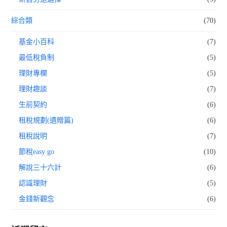
綜合類
(70)
基金小百科
(7)
最低稅負制
(5)
理財專欄
(5)
理財趣談
(7)
生前契約
(6)
租稅規劃(遺贈篇)
(6)
租稅說明
(7)
節稅easy go
(10)
解說三十六計
(6)
認識理財
(5)
金錢新觀念
(6)