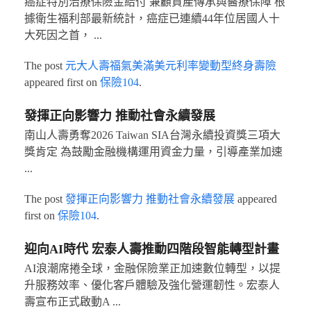
癌症特別治療保險金給付 兼顧資產傳承與醫療保障 根
據衛生福利部最新統計，癌症已連續44年位居國人十
大死因之首， ...
The post
元大人壽福氣美滿美元利率變動型終身壽險
appeared first on
保險104
.
發揮正向影響力 推動社會永續發展
南山人壽勇奪2026 Taiwan SIA台灣永續投資獎三項大
獎肯定 為鼓勵金融機構運用資金力量，引導產業加速
...
The post
發揮正向影響力 推動社會永續發展
appeared
first on
保險104
.
迎向AI時代 宏泰人壽推動四階段智能轉型計畫
AI浪潮席捲全球，金融保險業正加速數位轉型，以提
升服務效率、優化客戶體驗及強化營運韌性。宏泰人
壽宣布正式啟動A ...