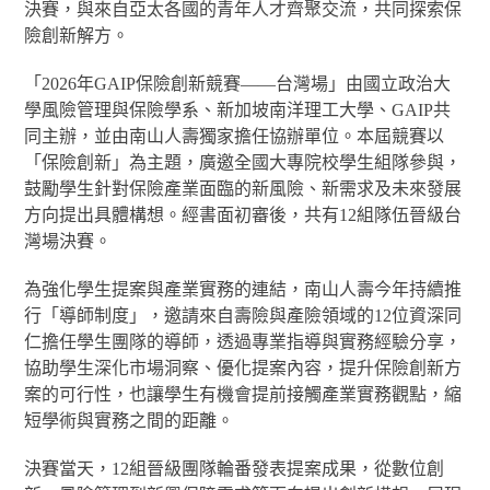
決賽，與來自亞太各國的青年人才齊聚交流，共同探索保
險創新解方。
「2026年GAIP保險創新競賽——台灣場」由國立政治大
學風險管理與保險學系、新加坡南洋理工大學、GAIP共
同主辦，並由南山人壽獨家擔任協辦單位。本屆競賽以
「保險創新」為主題，廣邀全國大專院校學生組隊參與，
鼓勵學生針對保險產業面臨的新風險、新需求及未來發展
方向提出具體構想。經書面初審後，共有12組隊伍晉級台
灣場決賽。
為強化學生提案與產業實務的連結，南山人壽今年持續推
行「導師制度」，邀請來自壽險與產險領域的12位資深同
仁擔任學生團隊的導師，透過專業指導與實務經驗分享，
協助學生深化市場洞察、優化提案內容，提升保險創新方
案的可行性，也讓學生有機會提前接觸產業實務觀點，縮
短學術與實務之間的距離。
決賽當天，12組晉級團隊輪番發表提案成果，從數位創