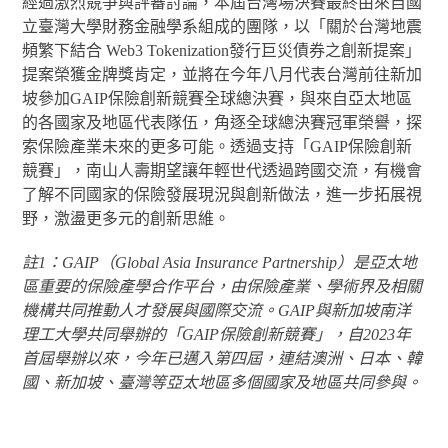
經過激烈競爭與評審討論，本屆台灣場決賽最終由來自國
立臺灣大學財務金融學系組成的團隊，以「關於台灣地震
頻繁下結合 Web3 Tokenization發行巨災債券之創新提案」
提案榮獲金牌獎肯定，並將在今年八月代表台灣前往新加
坡參加GAIP保險創新競賽全球總決賽，與來自亞太地區
的各國家及地區代表隊伍，角逐全球總決賽冠軍榮譽，探
索保險產業未來的更多可能。透過支持「GAIP保險創新
競賽」，南山人壽期望讓年輕世代透過跨國交流，有機會
了解不同國家的保險發展現況與創新做法，進一步拓展視
野，激盪更多元的創新思維。
註1：GAIP（Global Asia Insurance Partnership）是亞太地
區重要的保險產學合作平台，由保險產業、學術界及相關
機構共同推動人才發展與國際交流。GAIP與新加坡南洋
理工大學共同舉辦的「GAIP保險創新競賽」，自2023年
首屆舉辦以來，今年已邁入第四屆，連結澳洲、日本、韓
國、新加坡、臺灣等亞太地區多個國家及地區共同參與。