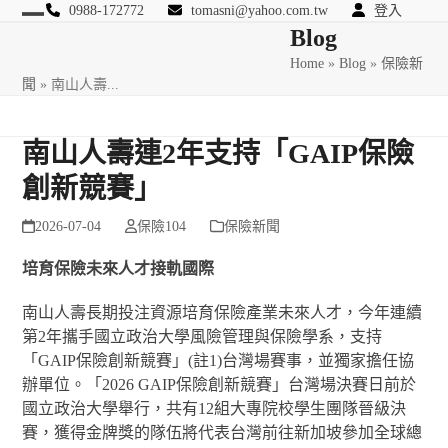
Skip
0988-172772
tomasni@yahoo.com.tw
登入
Open
Close
Blog
to
匯豐國際風險管理顧問
content
Home
»
Blog
»
保險新
mobile
mobile
聞
»
南山人壽...
menu
menu
南山人壽連2年支持「GAIP保險
創新競賽」
2026-07-04
保險104
保險新聞
培育保險未來人才接軌國際
南山人壽長期投注資源培育保險產業未來人才，今年連續
第2年攜手國立政治大學風險管理與保險學系，支持
「GAIP保險創新競賽」(註1)台灣場賽事，並獨家擔任協
辦單位。「2026 GAIP保險創新競賽」台灣場決賽日前於
國立政治大學舉行，共有12組大專院校學生團隊晉級決
賽，獲得金牌獎的隊伍將代表台灣前往新加坡參加全球總