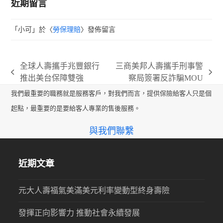
近期留言
「
小可
」於〈
勞保理賠
〉發佈留言
全球人壽攜手兆豐銀行
三商美邦人壽攜手刑事警
previous
next
推出美台保障雙強
察局簽署反詐騙MOU
post:
post:
我們最重要的職務就是服務客戶，對我們而言，提供保險給客人只是個
起點，最重要的是要給客人專業的售後服務。
與我們聯繫
近期文章
元大人壽福氣美滿美元利率變動型終身壽險
發揮正向影響力 推動社會永續發展