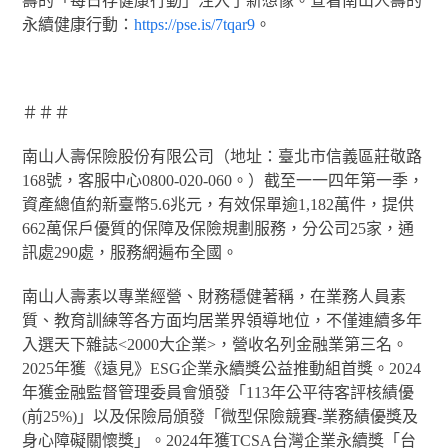
壽的「每日存健康行動」注入了新想像。查看南山人壽的
永續健康行動：
https://pse.is/7tqar9
。
＃＃＃
南山人壽保險股份有限公司（地址：臺北市信義區莊敬路
168號，客服中心0800-020-060。）截至一一四年第一季，
資產總值約新臺幣5.6兆元，有效保單逾1,182萬件，提供
662萬保戶優質的保障及保險規劃服務，分公司25家，通
訊處290處，服務網遍布全國。
南山人壽素以專業經營、財務穩健著稱，在業務人員素
質、教育訓練等各方面均居業界領導地位，不僅連續多年
入選天下雜誌<2000大企業>，營收名列金融業第三名。
2025年獲《遠見》ESG企業永續獎公益推動組首獎。2024
年獲金融監督管理委員會頒發「113年公平待客評核績優
(前25%)」以及保險局頒發「微型保險競賽-業務績優獎及
身心障礙關懷獎」。2024年獲TCSA台灣企業永續獎「台