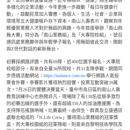
型，走向事前健康促進，近年積極以「健康」為主軸舉辦
多樣化的企業活動，今年更進一步啟動「每日存健康行
動」，鼓勵民眾加入響應，為個人、生活、社會、企業與
環境等五大健康帳戶存下資本。南山人壽表示，觀察到年
輕優質業務人才對於舞蹈的興趣，今年首度舉辦「南山熱
舞大賽」特分為「南山業務組」及「大專院校組」，號召
通訊處業務夥伴與年輕學子報名，用舞蹈彼此交流、開創
與Z世代對話的嶄新舞台。
初賽採網路評選，共有69隊、近400位選手報名，大專院
校組部分，有來自全臺36所院校，共31支隊參戰，期間同
步透過活動網站：
https://nsdance.com.tw/
舉行網路人氣投
票會外賽，參賽影片獲得熱烈迴響，投票互動突破39萬
次。7月26日的實體決賽當天，臺中市烏日區的南山人壽
教育訓練中心也熱鬧非凡，現場除了有138名從競爭激烈
的初賽出線的選手外，還有超過350人的加油應援團，為
支持隊伍搖旗吶喊。比賽最終，由保生、群真及立盛通訊
處聯合組成的「N.Life Crew」獲得南山業務組的冠軍獎
盃，而大專校園組的冠軍隊組，則是來自黎明技術學院及