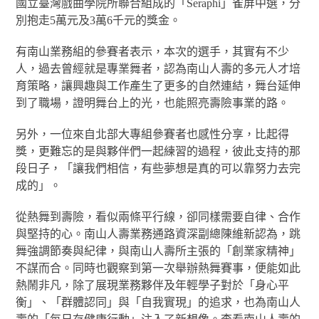
國立臺灣戲曲學院所聯合組成的「Seraphi」雀屏中選，分
別抱走5萬元及3萬6千元的獎金。
有南山業務組的參賽者表示，本次的選手，其實有不少
人，過去曾經就是專業舞者，認為南山人壽的多元人才培
育策略，讓興趣與工作產生了更多的自然連結，舞台延伸
到了職場，證明舞台上的光，也能照亮壽險事業的路。
另外，一位來自北部大專組參賽者也感性分享，比起得
獎，更難忘的是與夥伴們一起練習的過程，彼此支持的那
段日子，「讓我們相信，有些夢想是真的可以靠努力去完
成的」。
從熱舞到壽險，看似兩條平行線，卻同樣需要自律、合作
與堅持的心。南山人壽業務通路資深副總陳維新認為，跳
舞強調節奏與紀律，與南山人壽所主張的「創業家精神」
不謀而合。同時也觀察到第一次舉辦熱舞賽事，便能如此
熱鬧非凡，除了展現業務夥伴及年輕學子對於「身心平
衡」、「群體認同」與「自我實現」的追求，也為南山人