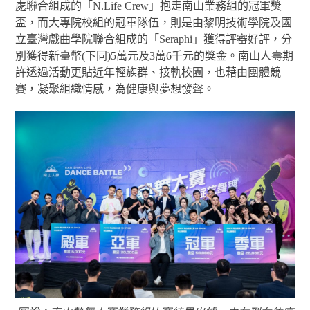
處聯合組成的「N.Life Crew」抱走南山業務組的冠軍獎
盃，而大專院校組的冠軍隊伍，則是由黎明技術學院及國
立臺灣戲曲學院聯合組成的「Seraphi」獲得評審好評，分
別獲得新臺幣(下同)5萬元及3萬6千元的獎金。南山人壽期
許透過活動更貼近年輕族群、接軌校園，也藉由團體競
賽，凝聚組織情感，為健康與夢想發聲。