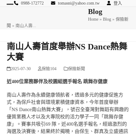
Skip
0988-172772
tomasni@yahoo.com.tw
登入
Open
Close
Blog
to
匯豐國際風險管理顧問
content
Home
»
Blog
»
保險新
mobile
mobile
聞
»
南山人壽...
menu
menu
南山人壽首度舉辦NS Dance熱舞
大賽
2025-07-30
保險104
保險新聞
近
400
位業務夥伴及校園組選手報名
跳舞存健康
南山人壽作為永續健康領航者，透過多元的健康促進方
式，為保戶社會與環境累積健康資本，今年首度舉辦
「NS Dance南山熱舞大賽」，號召全臺灣對舞蹈有興趣的
優質業務人才以及大專院校的活力學子一同「跳舞存健
康」。賽事共吸引69 隊，近400名選手報名，經過激烈的
海選及決賽後，結果終於揭曉，由保生、群真及立盛通訊