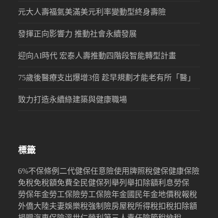
元大人壽福氣美滿美元利率變動型終身壽險
發揮正向影響力 推動社會永續發展
迎向AI時代 宏泰人壽推動四階段智能轉型計畫
75歲後醫療支出爆增3倍 趁早規劃才能老有所「醫」
致力打造永續綠建築與健康職場
標籤
6%
不保條例
二代健保
任意險
使用牌照稅
健保
健康保險
免稅
免稅額
免費
全民健保
列舉
列舉扣除額
利息
勞保
勞保年金
勞工保險
勞工保險年金
國民年金
地價稅
報稅
外僑
大陸
夫妻
娛樂稅
強制險
房屋稅
所得稅
扣稅
扣除額
捐贈
汽車保險
溫世仁
營利
第三人責任險
節稅
納稅