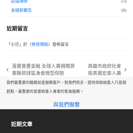
認識理財
(5)
金錢新觀念
(6)
近期留言
「
小可
」於〈
勞保理賠
〉發佈留言
落實普惠金融 全球人壽捐贈屏
高雄市政府社會
previous
next
東縣琉球區漁會微型保險
局表揚宏泰人壽
post:
post:
我們最重要的職務就是服務客戶，對我們而言，提供保險給客人只是個
起點，最重要的是要給客人專業的售後服務。
與我們聯繫
近期文章