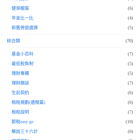
健保櫥窗
(6)
年金比一比
(4)
新舊勞退選擇
(5)
綜合類
(70)
基金小百科
(7)
最低稅負制
(5)
理財專欄
(5)
理財趣談
(7)
生前契約
(6)
租稅規劃(遺贈篇)
(6)
租稅說明
(7)
節稅easy go
(10)
解說三十六計
(6)