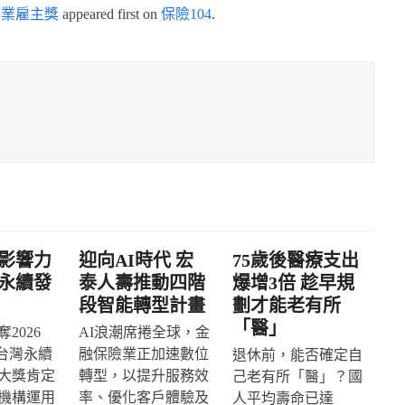
企業雇主獎
appeared first on
保險104
.
影響力
迎向AI時代 宏
75歲後醫療支出
永續發
泰人壽推動四階
爆增3倍 趁早規
段智能轉型計畫
劃才能老有所
「醫」
2026
AI浪潮席捲全球，金
IA台灣永續
融保險業正加速數位
退休前，能否確定自
大獎肯定
轉型，以提升服務效
己老有所「醫」？國
機構運用
率、優化客戶體驗及
人平均壽命已達