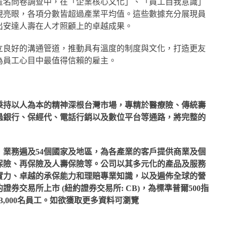
匿名問卷調查中，在「企業核心文化」、「員工自我意識」
現亮眼，各項分數皆超過產業平均值。這些數據充分展現員
出安達人壽在人才照顧上的卓越成果。
立良好的溝通管道，推動具有溫度的制度與文化，打造更友
為員工心目中最值得信賴的雇主。
秉持以人為本的精神深根台灣市場，專精於醫療險、傳統壽
過銀行、保經代、電話行銷以及數位平台等通路，將完整的
業務遍及54個國家及地區，為各產業的客戶提供商業及個
保險、再保險及人壽保險等。公司以其多元化的產品及服務
實力、卓越的承保能力和理賠專業知識，以及遍佈全球的營
券交易所上市 (紐約證券交易所: CB)，為標準普爾500指
,000名員工。如欲獲取更多資料可瀏覽