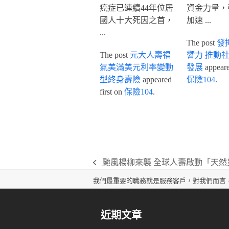
癌症已連續44年位居
資金力量，
國人十大死因之首，
加速 ...
...
The post
發
The post
元大人壽福
響力 推動
氣美滿美元利率變動
發展
appeared
型終身壽險
appeared
保險104
.
first on
保險104
.
颱風楊柳來襲 全球人壽啟動「天然
previous
post:
我們最重要的職務就是服務客戶，對我們而言
近期文章