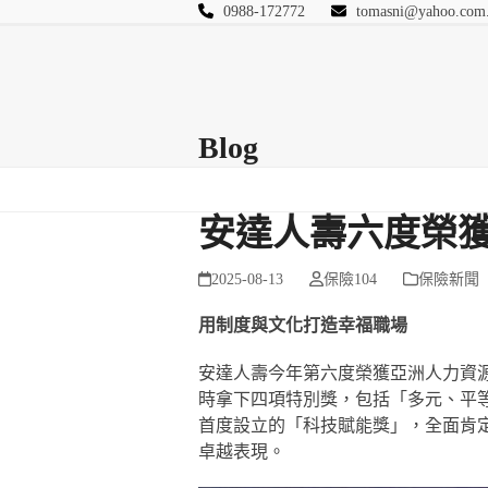
Skip
0988-172772
tomasni@yahoo.com
to
匯豐國際風險管理
content
首頁
關於站長
Blog
保險Q&A
連絡
Blog
安達人壽六度榮
2025-08-13
保險104
保險新聞
用制度與文化打造幸福職場
安達人壽今年第六度榮獲亞洲人力資源權
時拿下四項特別獎，包括「多元、平
首度設立的「科技賦能獎」，全面肯
卓越表現。