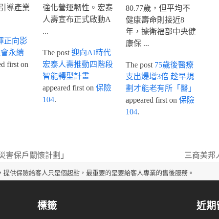
引導產業
強化營運韌性。宏泰
80.77歲，但平均不
人壽宣布正式啟動A
健康壽命則接近8
...
年，據衛福部中央健
揮正向影
康保 ...
社會永續
The post
迎向AI時代
 first on
宏泰人壽推動四階段
The post
75歲後醫療
智能轉型計畫
支出爆增3倍 趁早規
appeared first on
保險
劃才能老有所「醫」
104
.
appeared first on
保險
104
.
災害保戶關懷計劃」
三商美邦
next
post:
，提供保險給客人只是個起點，最重要的是要給客人專業的售後服務。
標籤
近期