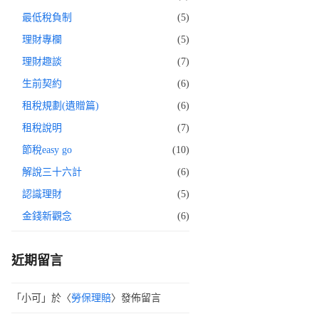
最低稅負制
(5)
理財專欄
(5)
理財趣談
(7)
生前契約
(6)
租稅規劃(遺贈篇)
(6)
租稅說明
(7)
節稅easy go
(10)
解說三十六計
(6)
認識理財
(5)
金錢新觀念
(6)
近期留言
「
小可
」於〈
勞保理賠
〉發佈留言