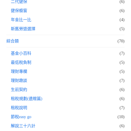
二代健保
(6)
健保櫥窗
(6)
年金比一比
(4)
新舊勞退選擇
(5)
綜合類
(70)
基金小百科
(7)
最低稅負制
(5)
理財專欄
(5)
理財趣談
(7)
生前契約
(6)
租稅規劃(遺贈篇)
(6)
租稅說明
(7)
節稅easy go
(10)
解說三十六計
(6)