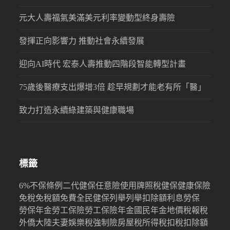
元大人壽福氣美滿美元利率變動型終身壽險
發揮正向影響力 推動社會永續發展
迎向AI時代 宏泰人壽推動四階段智能轉型計畫
75歲後醫療支出爆增3倍 趁早規劃才能老有所「醫」
致力打造永續綠建築與健康職場
標籤
6%
不保條例
二代健保
任意險
使用牌照稅
健保
健康保險
免稅
免稅額
免費
全民健保
列舉
列舉扣除額
利息
勞保
勞保年金
勞工保險
勞工保險年金
國民年金
地價稅
報稅
外僑
大陸
夫妻
娛樂稅
強制險
房屋稅
所得稅
扣稅
扣除額