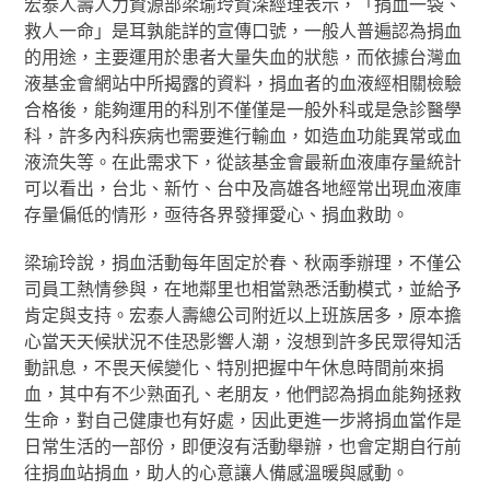
宏泰人壽人力資源部梁瑜玲資深經理表示，「捐血一袋、
救人一命」是耳孰能詳的宣傳口號，一般人普遍認為捐血
的用途，主要運用於患者大量失血的狀態，而依據台灣血
液基金會網站中所揭露的資料，捐血者的血液經相關檢驗
合格後，能夠運用的科別不僅僅是一般外科或是急診醫學
科，許多內科疾病也需要進行輸血，如造血功能異常或血
液流失等。在此需求下，從該基金會最新血液庫存量統計
可以看出，台北、新竹、台中及高雄各地經常出現血液庫
存量偏低的情形，亟待各界發揮愛心、捐血救助。
梁瑜玲說，捐血活動每年固定於春、秋兩季辦理，不僅公
司員工熱情參與，在地鄰里也相當熟悉活動模式，並給予
肯定與支持。宏泰人壽總公司附近以上班族居多，原本擔
心當天天候狀況不佳恐影響人潮，沒想到許多民眾得知活
動訊息，不畏天候變化、特別把握中午休息時間前來捐
血，其中有不少熟面孔、老朋友，他們認為捐血能夠拯救
生命，對自己健康也有好處，因此更進一步將捐血當作是
日常生活的一部份，即便沒有活動舉辦，也會定期自行前
往捐血站捐血，助人的心意讓人備感溫暖與感動。