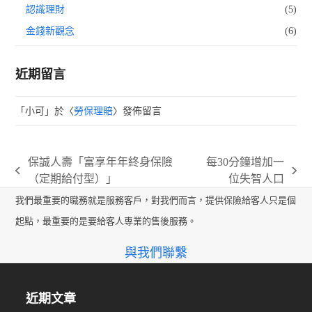
認識理財
(5)
金錢新觀念
(6)
近期留言
「
小可
」於〈
勞保理賠
〉發佈留言
保誠人壽「富享年年終身保險
每30分鐘增加一
previous
next
（定期給付型）」
位失智人口
post:
post:
我們最重要的職務就是服務客戶，對我們而言，提供保險給客人只是個
起點，最重要的是要給客人專業的售後服務。
與我們聯繫
近期文章