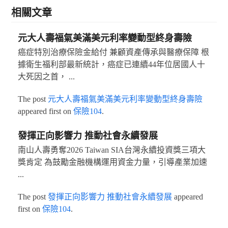
相關文章
元大人壽福氣美滿美元利率變動型終身壽險
癌症特別治療保險金給付 兼顧資產傳承與醫療保障 根
據衛生福利部最新統計，癌症已連續44年位居國人十
大死因之首， ...
The post
元大人壽福氣美滿美元利率變動型終身壽險
appeared first on
保險104
.
發揮正向影響力 推動社會永續發展
南山人壽勇奪2026 Taiwan SIA台灣永續投資獎三項大
獎肯定 為鼓勵金融機構運用資金力量，引導產業加速
...
The post
發揮正向影響力 推動社會永續發展
appeared
first on
保險104
.