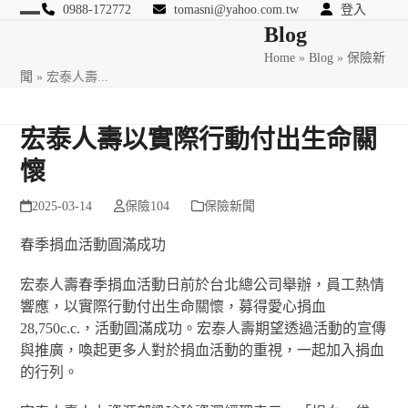
Skip
0988-172772
tomasni@yahoo.com.tw
登入
Open
Close
Blog
to
匯豐國際風險管理顧問
content
Home
»
Blog
»
保險新
mobile
mobile
聞
»
宏泰人壽...
menu
menu
宏泰人壽以實際行動付出生命關
懷
2025-03-14
保險104
保險新聞
春季捐血活動圓滿成功
宏泰人壽春季捐血活動日前於台北總公司舉辦，員工熱情
響應，以實際行動付出生命關懷，募得愛心捐血
28,750c.c.，活動圓滿成功。宏泰人壽期望透過活動的宣傳
與推廣，喚起更多人對於捐血活動的重視，一起加入捐血
的行列。