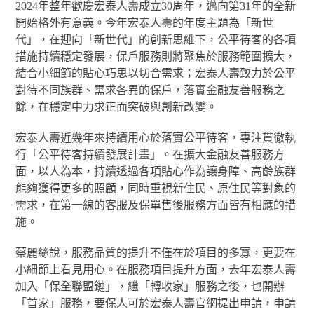
2024年整年歡慶宏泰人壽成立30周年，邁向第31年的全新
開始格外有意義。今年宏泰人壽的年度主題為「新世
代」，在迎向「新世代」的創新思維下，公平待客的各項
措施持續穩定發展，保戶服務則將聚焦於服務範圍擴大，
結合小細節的貼心巧思以切合需求；宏泰人壽致力於公平
對待不同族群、需求各異的保戶，落實金融友善服務之
餘，在穩定中力求正面突破與創新改變。
宏泰人壽近幾年來持續用心於落實公平待客，專注貫徹執
行「公平待客持續發展計畫」。在擴大金融友善服務方
面，以人為本，持續透過各項貼心作為讓身障、高齡族群
能夠獲得更多的照顧，同時重視新住民、原住民等對象的
需求，在第一線的客服及保單售後服務方面皆有相應的措
施。
蔡麗絲說，服務品質的提升不僅在於項目的多寡，更要在
小細節上看見用心。在服務項目提升方面，去年宏泰人壽
加入「保全聯盟鏈」，繼「轉收家」服務之後，也開辦
「首家」服務，要保人可於宏泰人壽官網提出申請，申請