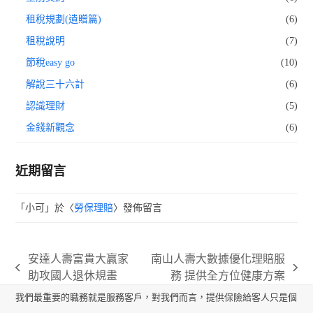
租稅規劃(遺贈篇)
(6)
租稅說明
(7)
節稅easy go
(10)
解說三十六計
(6)
認識理財
(5)
金錢新觀念
(6)
近期留言
「
小可
」於〈
勞保理賠
〉發佈留言
安達人壽富貴大贏家
南山人壽大數據優化理賠服
previous
next
助攻國人退休規畫
務 提供全方位健康方案
post:
post:
我們最重要的職務就是服務客戶，對我們而言，提供保險給客人只是個