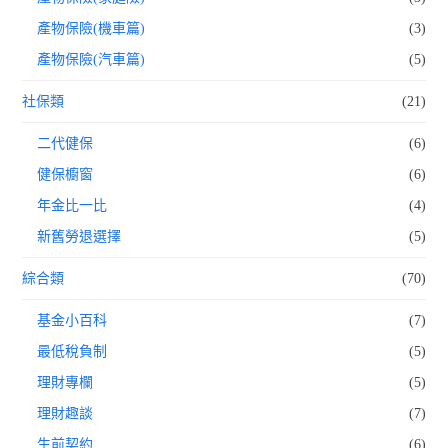
產物保險(機車篇)
(3)
產物保險(汽車篇)
(5)
社保類
(21)
二代健保
(6)
健保櫥窗
(6)
年金比一比
(4)
新舊勞退選擇
(5)
綜合類
(70)
基金小百科
(7)
最低稅負制
(5)
理財專欄
(5)
理財趣談
(7)
生前契約
(6)