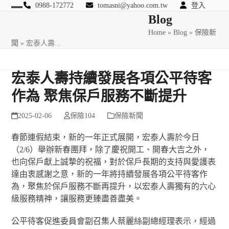
Skip
0988-172772
tomasni@yahoo.com.tw
登入
Open
Close
Blog
to
匯豐國際風險管理顧問
content
Home
»
Blog
»
保險新
mobile
mobile
聞
»
宏泰人壽...
menu
menu
宏泰人壽持續發展各項公平待客
作為 聚焦保戶服務不斷提升
2025-02-06
保險104
保險新聞
春節連假結束，新的一年正式展開，宏泰人壽於今日
（2/6）舉辦新春團拜，除了慶祝開工、開春大吉之外，
也向保戶獻上誠摯的祝福，對於保戶長期的支持與愛護表
達由衷感謝之意，新的一年將持續發展各項公平待客作
為，聚焦於保戶服務不斷再提升，以宏泰人壽獨有的六心
級服務精神，讓服務更臻盡善盡美。
公平待客促進委員會副召集人蔡麗絲副總經理表示，經過