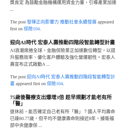
獎肯定 為鼓勵金融機構運用資金力量，引導產業加速
...
The post
發揮正向影響力 推動社會永續發展
appeared
first on
保險104
.
迎向AI時代 宏泰人壽推動四階段智能轉型計畫
AI浪潮席捲全球，金融保險業正加速數位轉型，以提
升服務效率、優化客戶體驗及強化營運韌性。宏泰人
壽宣布正式啟動A ...
The post
迎向AI時代 宏泰人壽推動四階段智能轉型計
畫
appeared first on
保險104
.
75歲後醫療支出爆增3倍 趁早規劃才能老有所
「醫」
退休前，能否確定自己老有所「醫」？國人平均壽命
已達80.77歲，但平均不健康壽命則接近8年，據衛福
部中央健康保 ...