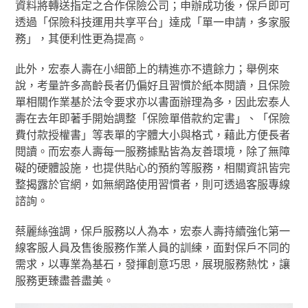
資料將轉送指定之合作保險公司；申辦成功後，保戶即可
透過「保險科技運用共享平台」達成「單一申請，多家服
務」，其便利性更為提高。
此外，宏泰人壽在小細節上的精進亦不遺餘力；舉例來
說，考量許多高齡長者仍偏好且習慣於紙本閱讀，且保險
單相關作業基於法令要求亦以書面辦理為多，因此宏泰人
壽在去年即著手開始調整「保險單借款約定書」、「保險
費付款授權書」等表單的字體大小與格式，藉此方便長者
閱讀。而宏泰人壽每一服務據點皆為友善環境，除了無障
礙的硬體設施，也提供貼心的預約等服務，相關資訊皆完
整揭露於官網，如無網路使用習慣者，則可透過客服專線
諮詢。
蔡麗絲強調，保戶服務以人為本，宏泰人壽持續強化第一
線客服人員及售後服務作業人員的訓練，面對保戶不同的
需求，以專業為基石，發揮創意巧思，展現服務熱忱，讓
服務更臻盡善盡美。