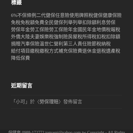
標籤
6%
不保條例
二代健保
任意險
使用牌照稅
健保
健康保險
免稅
免稅額
免費
全民健保
列舉
列舉扣除額
利息
勞保
勞保年金
勞工保險
勞工保險年金
國民年金
地價稅
報稅
外僑
大陸
夫妻
娛樂稅
強制險
房屋稅
所得稅
扣稅
扣除額
捐贈
汽車保險
溫世仁
營利
第三人責任險
節稅
納稅
給付項目
繳稅
繳稅方式
補充保險費
退休金
退稅
遺產稅
降低保費
近期留言
「
小可
」於〈
勞保理賠
〉發佈留言
倪健育 0988-172772 tomasni@yahoo.com.tw Copyright - All Rights