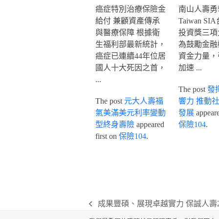
癌症特別治療保險金
南山人壽勇奪
給付 兼顧資產傳承
Taiwan S
與醫療保障 根據衛
投資獎三項
生福利部最新統計，
為鼓勵金融
癌症已連續44年位居
資金力量，
國人十大死因之首，
加速 ...
...
The post
發
The post
元大人壽福
響力 推動
氣美滿美元利率變動
發展
appeared
型終身壽險
appeared
保險104
.
first on
保險104
.
成果豐碩、展現卓越實力 保誠人壽2
previous