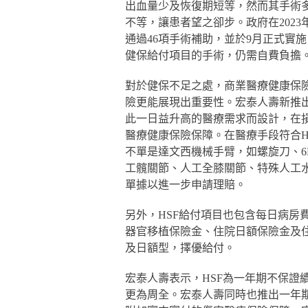
出血量少及恢復期短等，然而其手術多
不等，讓患者望之卻步。政府在2023年
通過46項手術補助，並於9月正式實
健保給付項目的手術，仍需自費負擔
對於健保不足之處，商業醫療健康保
險更能展現出重要性。宏泰人壽新推出
此一日益升高的醫療需求而設計，在
醫療健康保險保障。在醫療手段符合H
不單是達文西機械手臂，如螺旋刀、
工髖關節、人工全膝關節、特殊人工
單據以進一步申請理賠。
另外，HSF給付項目也包含每日病房
器官移植保險金、住院日額保險金及
及日額型，擇優給付。
宏泰人壽表示，HSF為一年期不保證
更為周全。宏泰人壽同時也推出一年期