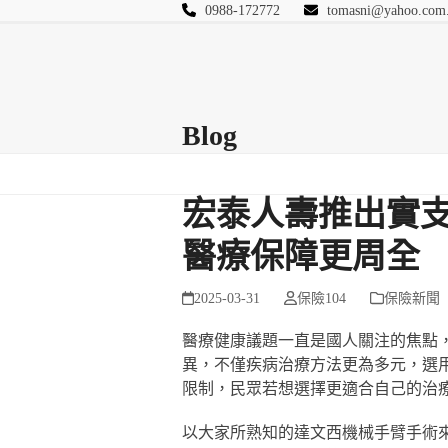
Skip
0988-172772
tomasni@yahoo.com
to
匯豐國際風險管理
content
首頁
關於站長
Blog
保險Q&A
連絡
Blog
宏泰人壽推出實支
醫療保障更周全
2025-03-31
保險104
保險新聞
醫療健康議題一直是國人關注的焦點
異，不僅疾病治療方法更為多元，選
限制，民眾若想選擇更適合自己的治
以大家所熟知的達文西機械手臂手術