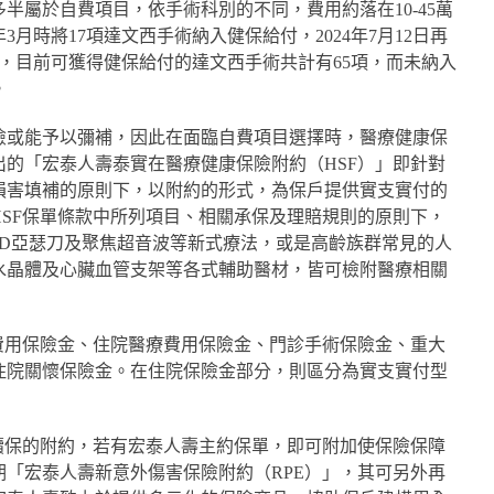
半屬於自費項目，依手術科別的不同，費用約落在10-45萬
3月時將17項達文西手術納入健保給付，2024年7月12日再
施，目前可獲得健保給付的達文西手術共計有65項，而未納入
。
險或能予以彌補，因此在面臨自費項目選擇時，醫療健康保
的「宏泰人壽泰實在醫療健康保險附約（HSF）」即針對
損害填補的原則下，以附約的形式，為保戶提供實支實付的
SF保單條款中所列項目、相關承保及理賠規則的原則下，
6D亞瑟刀及聚焦超音波等新式療法，或是高齡族群常見的人
水晶體及心臟血管支架等各式輔助醫材，皆可檢附醫療相關
費用保險金、住院醫療費用保險金、門診手術保險金、重大
住院關懷保險金。在住院保險金部分，則區分為實支實付型
續保的附約，若有宏泰人壽主約保單，即可附加使保險保障
「宏泰人壽新意外傷害保險附約（RPE）」，其可另外再