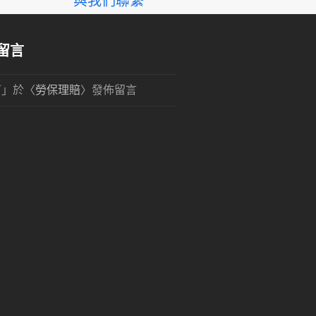
與我們聯繫
留言
可
」於〈
勞保理賠
〉發佈留言