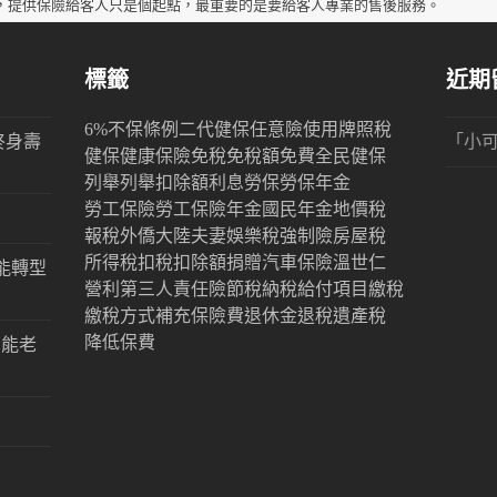
post:
，提供保險給客人只是個起點，最重要的是要給客人專業的售後服務。
標籤
近期
6%
不保條例
二代健保
任意險
使用牌照稅
終身壽
「
小
健保
健康保險
免稅
免稅額
免費
全民健保
列舉
列舉扣除額
利息
勞保
勞保年金
勞工保險
勞工保險年金
國民年金
地價稅
報稅
外僑
大陸
夫妻
娛樂稅
強制險
房屋稅
所得稅
扣稅
扣除額
捐贈
汽車保險
溫世仁
能轉型
營利
第三人責任險
節稅
納稅
給付項目
繳稅
繳稅方式
補充保險費
退休金
退稅
遺產稅
降低保費
才能老