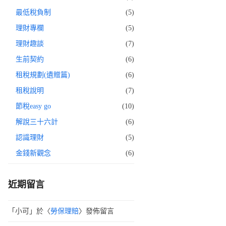
最低稅負制
(5)
理財專欄
(5)
理財趣談
(7)
生前契約
(6)
租稅規劃(遺贈篇)
(6)
租稅說明
(7)
節稅easy go
(10)
解說三十六計
(6)
認識理財
(5)
金錢新觀念
(6)
近期留言
「
小可
」於〈
勞保理賠
〉發佈留言