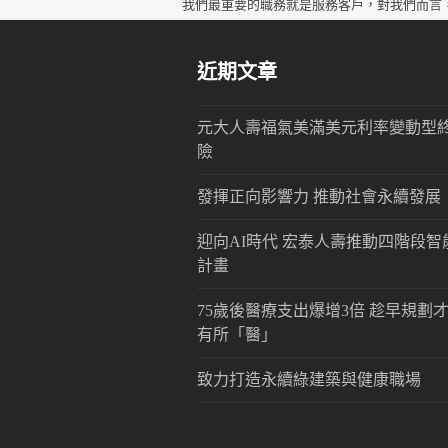
post:
我們最重要的職務就是服務客戶，對我們而言
近期文章
元大人壽福氣美滿美元利率變動型
險
發揮正向影響力 推動社會永續發展
迎向AI時代 宏泰人壽推動四階段智
計畫
75歲後醫療支出爆增3倍 趁早規劃
有所「醫」
致力打造永續綠建築與健康職場