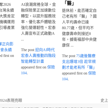
「醫」
2026
AI浪潮席捲全球，金
IA台灣永續
融保險業正加速數位
退休前，能否確定自
大獎肯定
轉型，以提升服務效
己老有所「醫」？國
機構運用
率、優化客戶體驗及
人平均壽命已達
引導產業
強化營運韌性。宏泰
80.77歲，但平均不
人壽宣布正式啟動A
健康壽命則接近8
...
年，據衛福部中央健
揮正向影
康保 ...
社會永續
The post
迎向AI時代
 first on
宏泰人壽推動四階段
The post
75歲後醫療
智能轉型計畫
支出爆增3倍 趁早規
appeared first on
保險
劃才能老有所「醫」
104
.
appeared first on
保險
104
.
024表現亮眼
史上
next