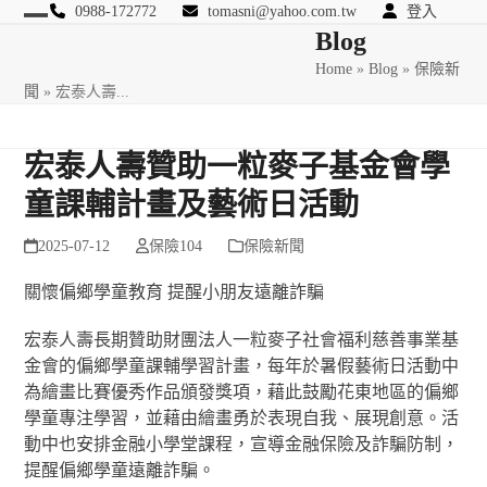
Skip
0988-172772
tomasni@yahoo.com.tw
登入
Open
Close
Blog
to
匯豐國際風險管理顧問
content
Home
»
Blog
»
保險新
mobile
mobile
聞
»
宏泰人壽...
menu
menu
宏泰人壽贊助一粒麥子基金會學
童課輔計畫及藝術日活動
2025-07-12
保險104
保險新聞
關懷偏鄉學童教育 提醒小朋友遠離詐騙
宏泰人壽長期贊助財團法人一粒麥子社會福利慈善事業基
金會的偏鄉學童課輔學習計畫，每年於暑假藝術日活動中
為繪畫比賽優秀作品頒發獎項，藉此鼓勵花東地區的偏鄉
學童專注學習，並藉由繪畫勇於表現自我、展現創意。活
動中也安排金融小學堂課程，宣導金融保險及詐騙防制，
提醒偏鄉學童遠離詐騙。