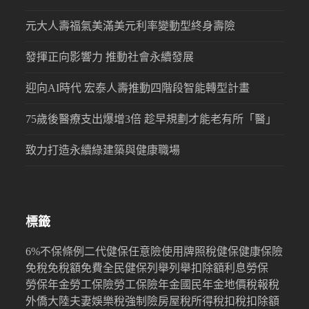
元大人壽福氣美滿美元利率變動型終身壽險
發揮正向影響力 推動社會永續發展
迎向AI時代 宏泰人壽推動四階段智能轉型計畫
75歲後醫療支出爆增3倍 趁早規劃才能老有所「醫」
致力打造永續綠建築與健康職場
標籤
6%
不保條例
二代健保
任意險
使用牌照稅
健保
健康保險
免稅
免稅額
免費
全民健保
列舉
列舉扣除額
利息
勞保
勞保年金
勞工保險
勞工保險年金
國民年金
地價稅
報稅
外僑
大陸
夫妻
娛樂稅
強制險
房屋稅
所得稅
扣稅
扣除額