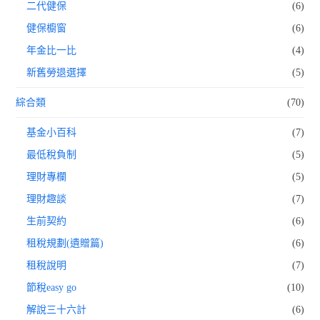
二代健保
(6)
健保櫥窗
(6)
年金比一比
(4)
新舊勞退選擇
(5)
綜合類
(70)
基金小百科
(7)
最低稅負制
(5)
理財專欄
(5)
理財趣談
(7)
生前契約
(6)
租稅規劃(遺贈篇)
(6)
租稅說明
(7)
節稅easy go
(10)
解說三十六計
(6)