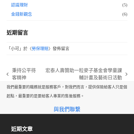
認識理財
(5)
金錢新觀念
(6)
近期留言
「
小可
」於〈
勞保理賠
〉發佈留言
秉持公平待
宏泰人壽贊助一粒麥子基金會學童課
previous
next
客精神
輔計畫及藝術日活動
post:
post:
我們最重要的職務就是服務客戶，對我們而言，提供保險給客人只是個
起點，最重要的是要給客人專業的售後服務。
與我們聯繫
近期文章