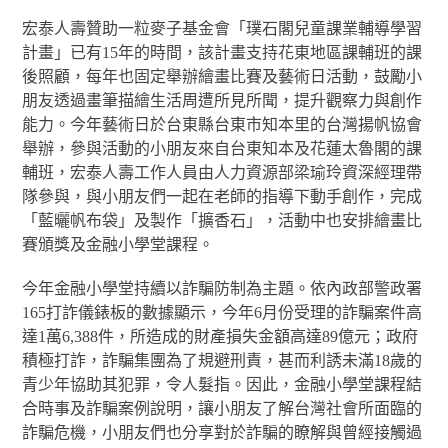
宏泰人壽贊助一粒麥子基金會「璞石閣兒童課業輔導學習
計畫」已有15年的時間，該計畫支持花東地區課輔班的課
後照顧，每年也固定舉辦繪畫比賽及藝術日活動，鼓勵小
朋友透過畫筆描繪生活周遭所見所聞，提升觀察力與創作
能力。今年藝術日於台東縣台東市知本里的台灣揚帆協會
舉辦，參與活動的小朋友來自台東知本及花蓮太魯閣的課
輔班，宏泰人壽工作人員由人力資源部梁瑜玲資深經理帶
隊參與，與小朋友們一起在老師的指導下動手創作，完成
「藍曬帆布袋」及製作「擴香石」，活動中也安排繪畫比
賽頒獎及金融小學堂課程。
今年金融小學堂持續以詐騙防制為主題。依內政部警政署
165打詐儀錶板的數據顯示，今年6月份受理的詐騙案件高
達1萬6,388件，所造成的財產損失金額高達89億元；政府
積極打詐，詐騙集團為了規避刑責，甚而利誘未滿18歲的
青少年協助其犯罪，令人髮指。因此，金融小學堂課程結
合時事及詐騙案例說明，讓小朋友了解台灣社會所面臨的
詐騙危機，小朋友們也分享對於詐騙的瞭解與曾經接觸過