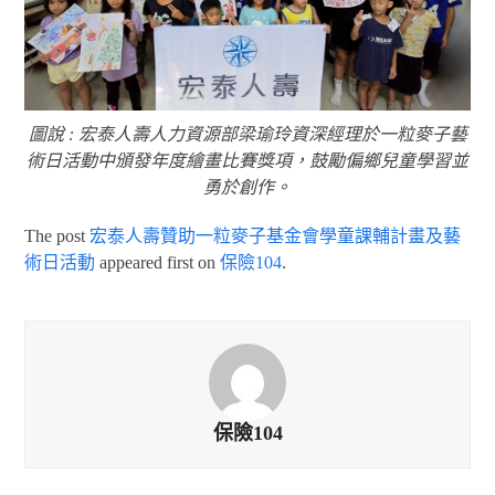
圖說 : 宏泰人壽人力資源部梁瑜玲資深經理於一粒麥子藝
術日活動中頒發年度繪畫比賽獎項，鼓勵偏鄉兒童學習並
勇於創作。
The post
宏泰人壽贊助一粒麥子基金會學童課輔計畫及藝
術日活動
appeared first on
保險104
.
保險104