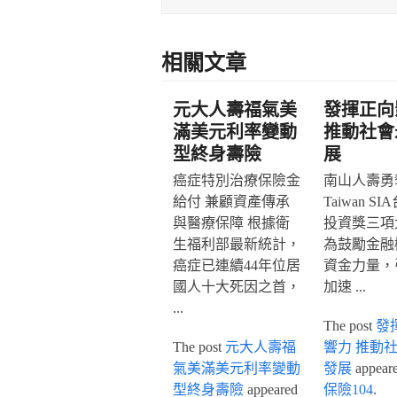
相關文章
元大人壽福氣美
發揮正向
滿美元利率變動
推動社會
型終身壽險
展
癌症特別治療保險金
南山人壽勇奪
給付 兼顧資產傳承
Taiwan S
與醫療保障 根據衛
投資獎三項
生福利部最新統計，
為鼓勵金融
癌症已連續44年位居
資金力量，
國人十大死因之首，
加速 ...
...
The post
發
The post
元大人壽福
響力 推動
氣美滿美元利率變動
發展
appeared
型終身壽險
appeared
保險104
.