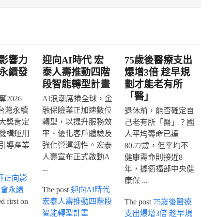
影響力
迎向AI時代 宏
75歲後醫療支出
永續發
泰人壽推動四階
爆增3倍 趁早規
段智能轉型計畫
劃才能老有所
「醫」
2026
AI浪潮席捲全球，金
IA台灣永續
融保險業正加速數位
退休前，能否確定自
大獎肯定
轉型，以提升服務效
己老有所「醫」？國
機構運用
率、優化客戶體驗及
人平均壽命已達
引導產業
強化營運韌性。宏泰
80.77歲，但平均不
人壽宣布正式啟動A
健康壽命則接近8
...
年，據衛福部中央健
揮正向影
康保 ...
社會永續
The post
迎向AI時代
 first on
宏泰人壽推動四階段
The post
75歲後醫療
智能轉型計畫
支出爆增3倍 趁早規