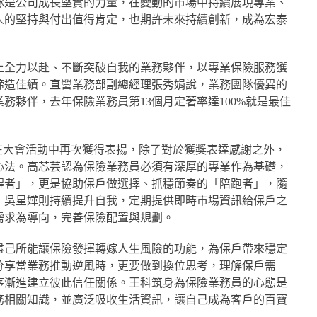
隊是公司成長堅實的力量，在變動的市場中持續展現專業、
人的堅持與付出值得肯定，也期許未來持續創新，成為宏泰
上全力以赴、不斷突破自我的業務夥伴，以專業保險服務獲
締造佳績。直營業務部副總經理張秀娟說，業務團隊優異的
務夥伴，去年保險業務員第13個月定著率達100%就是最佳
在大會活動中再次獲得表揚，除了對於獲獎表達感謝之外，
心法。高芯芸認為保險業務員必須有深厚的專業作為基礎，
醒者」，更是協助保戶做選擇、抓穩節奏的「陪跑者」，隨
；吳星嬅則持續提升自我，定期提供即時市場資訊給保戶之
需求為導向，完善保險配置與規劃。
盡己所能讓保險發揮轉嫁人生風險的功能，為保戶帶來穩定
分享當業務推動逆風時，更要做到換位思考，理解保戶需
序漸進建立彼此信任關係。王科筑身為保險業務員的心態是
務相關知識，並廣泛吸收生活資訊，讓自己成為客戶的百寶