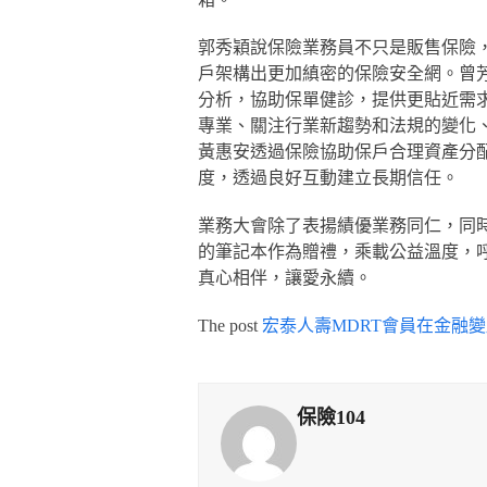
郭秀穎說保險業務員不只是販售保險
戶架構出更加縝密的保險安全網。曾
分析，協助保單健診，提供更貼近需
專業、關注行業新趨勢和法規的變化
黃惠安透過保險協助保戶合理資產分
度，透過良好互動建立長期信任。
業務大會除了表揚績優業務同仁，同
的筆記本作為贈禮，乘載公益溫度，
真心相伴，讓愛永續。
The post
宏泰人壽MDRT會員在金融
保險104