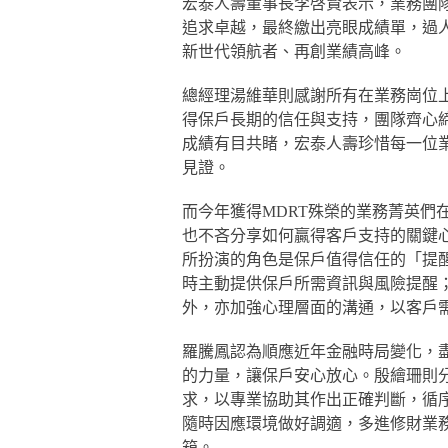
宏泰人壽董事長李啓賢表示，業務團
追求卓越，最終繳出亮眼成績單，過
新世代領航者、再創業績高峰。
總經理湯維華則感謝所有在業務崗位
得保戶長期的信任與支持，團隊齊心
成績有目共睹，宏泰人壽珍惜每一位業
見證。
而今年獲得MDRT殊榮的業務菁英們
也不吝分享如何贏得客戶支持的關鍵
所扮演的角色是保戶值得信任的「提
時主動提供保戶所需資訊與風險提醒
外，亦加強心理層面的溝通，以客戶
羅騰鳳認為順應近年金融時局變化，
的力量，讓保戶安心放心。殷繪珊則
求，以專業協助其作出正確判斷，循
隨時因應環境做好調適，多進修財業
箱。