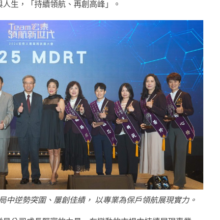
與人生，「持續領航、再創高峰」。
融變局中逆勢突圍、屢創佳績， 以專業為保戶領航展現實力。