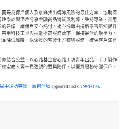
，而是為保戶個人及家庭找出轉嫁風險的最佳方案，協助保
芳玲樂於與保戶分享金融商品特質與利弊，秉持專業、善用
求的建議，讓保戶安心託付。楊心愉藉由持續學習新知提升
、善用科技工具與技能提高服務效率，保持最佳的競爭力。
配並降低風險，以優質的客製化方案與服務，確保客戶滿意
時亦結合公益，以心路基金會心路工坊青年出品、手工製作
呼應宏泰人壽一貫強調的愛與陪伴，以優質服務守護保戶，
變局中逆勢突圍、屢創佳績
appeared first on
保險104
.