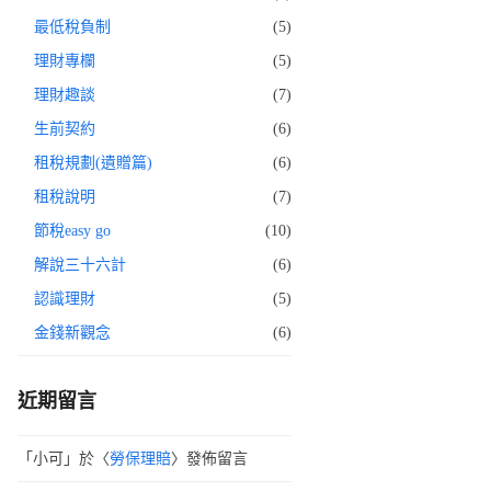
最低稅負制
(5)
理財專欄
(5)
理財趣談
(7)
生前契約
(6)
租稅規劃(遺贈篇)
(6)
租稅說明
(7)
節稅easy go
(10)
解說三十六計
(6)
認識理財
(5)
金錢新觀念
(6)
近期留言
「
小可
」於〈
勞保理賠
〉發佈留言