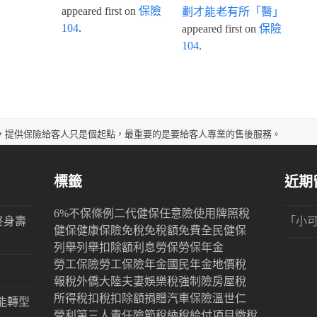
appeared first on
保險
劃才能老有所「醫」
104
.
appeared first on
保險
104
.
，提供保險給客人只是個起點，最重要的是要給客人專業的售後服務。
標籤
近期
6%
不保條例
二代健保
任意險
使用牌照稅
終身壽
「
小
健保
健康保險
免稅
免稅額
免費
全民健保
列舉
列舉扣除額
利息
勞保
勞保年金
勞工保險
勞工保險年金
國民年金
地價稅
報稅
外僑
大陸
夫妻
娛樂稅
強制險
房屋稅
所得稅
扣稅
扣除額
捐贈
汽車保險
溫世仁
能轉型
營利
第三人責任險
節稅
納稅
給付項目
繳稅