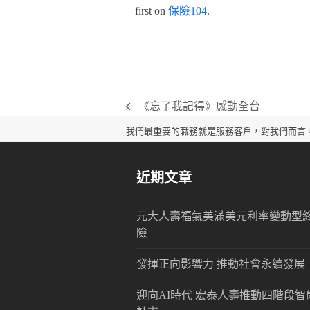
first on
保險104
.
《忘了我記得》感動全台
previous
post:
我們最重要的職務就是服務客戶，對我們而言
近期文章
元大人壽福氣美滿美元利率變動型
險
發揮正向影響力 推動社會永續發展
迎向AI時代 宏泰人壽推動四階段智