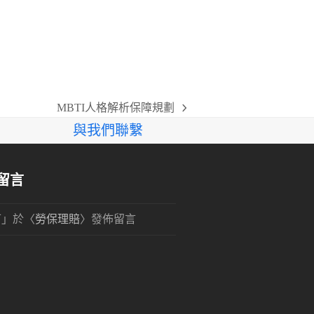
MBTI人格解析保障規劃
next
與我們聯繫
post:
留言
可
」於〈
勞保理賠
〉發佈留言