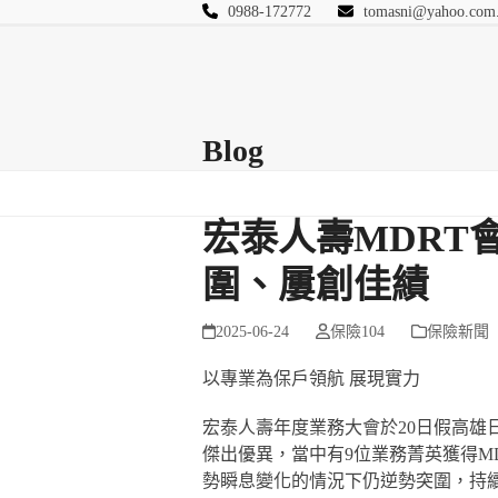
Skip
0988-172772
tomasni@yahoo.com
to
匯豐國際風險管理
content
首頁
關於站長
Blog
保險Q&A
連絡
Blog
宏泰人壽MDRT
圍、屢創佳績
2025-06-24
保險104
保險新聞
以專業為保戶領航 展現實力
宏泰人壽年度業務大會於20日假高雄
傑出優異，當中有9位業務菁英獲得M
勢瞬息變化的情況下仍逆勢突圍，持