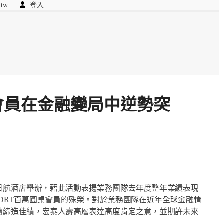
.tw
登入
顧問
searc
我們
會員在金融變局中逆勢突
日航酒店舉辦，藉此活動表揚業務團隊去年度整年業績表現
DRT百萬圓桌會員的殊榮。對於業務團隊在近年全球金融情
續締造佳績，宏泰人壽高層表達高度肯定之意，並期許未來