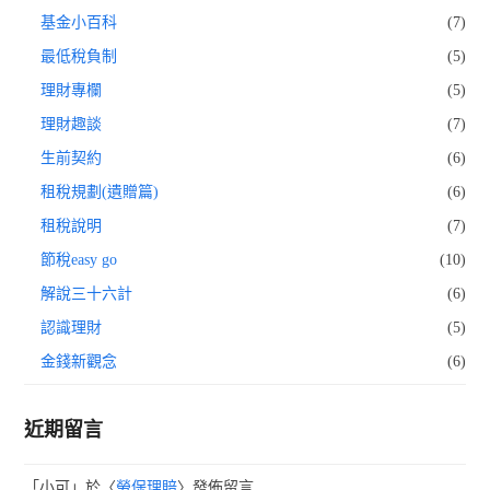
基金小百科
(7)
最低稅負制
(5)
理財專欄
(5)
理財趣談
(7)
生前契約
(6)
租稅規劃(遺贈篇)
(6)
租稅說明
(7)
節稅easy go
(10)
解說三十六計
(6)
認識理財
(5)
金錢新觀念
(6)
近期留言
「
小可
」於〈
勞保理賠
〉發佈留言