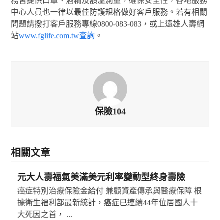
務皆提供口罩、酒精及額溫測量，確保安全性，各地服務
中心人員也一律以最佳防護規格做好客戶服務。若有相關
問題請撥打客戶服務專線0800-083-083，或上遠雄人壽網
站
www.fglife.com.tw查詢
。
保險104
相關文章
元大人壽福氣美滿美元利率變動型終身壽險
癌症特別治療保險金給付 兼顧資產傳承與醫療保障 根
據衛生福利部最新統計，癌症已連續44年位居國人十
大死因之首， ...