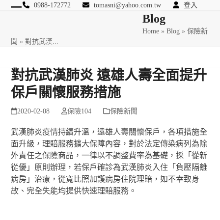
Skip
0988-172772
tomasni@yahoo.com.tw
登入
Open
Close
Blog
to
匯豐國際風險管理顧問
content
Home
»
Blog
»
保險新
mobile
mobile
聞
»
對抗武漢...
menu
menu
對抗武漢肺炎 遠雄人壽全面提升
保戶關懷服務措施
2020-02-08
保險104
保險新聞
武漢肺炎疫情持續升溫，遠雄人壽關懷保戶，各項措施全
面升級，理賠服務擴大保障內容，對於法定傳染病列為除
外責任之保險商品，一律以不調整費率為基礎，採「從新
從優」原則辦理，若保戶確診為武漢肺炎入住「負壓隔離
病房」治療，從寬比照加護病房住院理賠，如不幸致身
故、完全失能均提供快速理賠服務。