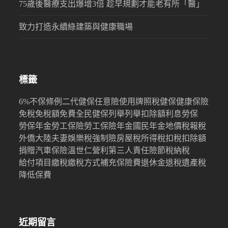
75歲後醫療支出爆增3倍 趁早規劃才能老有所「醫」
致力打造永續綠建築與健康職場
標籤
6%
不保條例
二代健保
任意險
使用牌照稅
健保
健康保險
免稅
免稅額
免費
全民健保
列舉
列舉扣除額
利息
勞保
勞保年金
勞工保險
勞工保險年金
國民年金
地價稅
報稅
外僑
大陸
夫妻
娛樂稅
強制險
房屋稅
所得稅
扣稅
扣除額
捐贈
汽車保險
溫世仁
營利
第三人責任險
節稅
納稅
給付項目
繳稅
繳稅方式
補充保險費
退休金
退稅
遺產稅
降低保費
近期留言