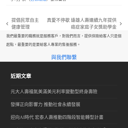
提倡民眾自主
真愛不停歇 遠雄人壽連續九年提供
previous
next
健康管理
癌症家庭子女獎助學金
post:
post:
我們最重要的職務就是服務客戶，對我們而言，提供保險給客人只是個
起點，最重要的是要給客人專業的售後服務。
與我們聯繫
近期文章
元大人壽福氣美滿美元利率變動型終身壽險
發揮正向影響力 推動社會永續發展
迎向AI時代 宏泰人壽推動四階段智能轉型計畫