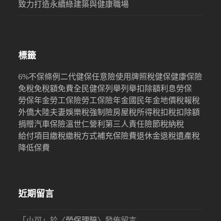
致力打造永續綠建築與健康職場
標籤
6%
不保條例
二代健保
任意險
使用牌照稅
健保
健康保險
免稅
免稅額
免費
全民健保
列舉
列舉扣除額
利息
勞保
勞保年金
勞工保險
勞工保險年金
國民年金
地價稅
報稅
外僑
大陸
夫妻
娛樂稅
強制險
房屋稅
所得稅
扣稅
扣除額
捐贈
汽車保險
溫世仁
營利
第三人責任險
節稅
納稅
給付項目
繳稅
繳稅方式
補充保險費
退休金
退稅
遺產稅
降低保費
近期留言
「
小可
」於〈
勞保理賠
〉發佈留言