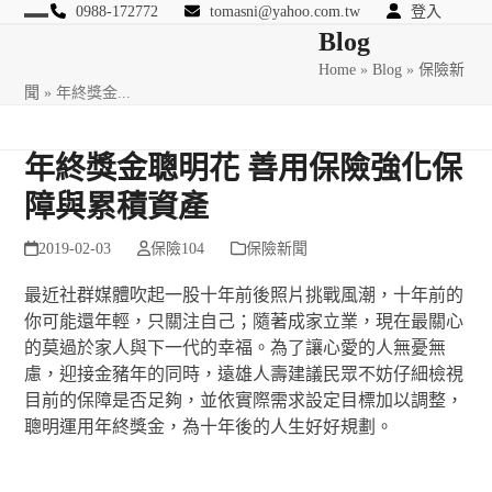
Skip
0988-172772
tomasni@yahoo.com.tw
登入
Open
Close
Blog
to
匯豐國際風險管理顧問
content
Home
»
Blog
»
保險新
mobile
mobile
聞
»
年終獎金...
menu
menu
年終獎金聰明花 善用保險強化保
障與累積資產
2019-02-03
保險104
保險新聞
最近社群媒體吹起一股十年前後照片挑戰風潮，十年前的
你可能還年輕，只關注自己；隨著成家立業，現在最關心
的莫過於家人與下一代的幸福。為了讓心愛的人無憂無
慮，迎接金豬年的同時，遠雄人壽建議民眾不妨仔細檢視
目前的保障是否足夠，並依實際需求設定目標加以調整，
聰明運用年終獎金，為十年後的人生好好規劃。