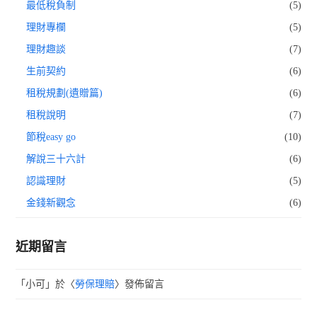
最低稅負制
(5)
理財專欄
(5)
理財趣談
(7)
生前契約
(6)
租稅規劃(遺贈篇)
(6)
租稅說明
(7)
節稅easy go
(10)
解說三十六計
(6)
認識理財
(5)
金錢新觀念
(6)
近期留言
「
小可
」於〈
勞保理賠
〉發佈留言