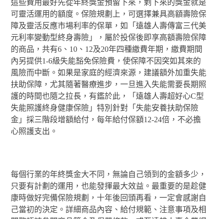
這些費用最好先從年終獎金預留下來，剩下來的獎金就是
可靈活運用的額度。保險規劃上，可選擇兼具高額壽險保
障及靈活反應市場利率的保單，如「遠雄人壽傳富三代美
元利率變動型終身壽險」，屬於投保後即享高額壽險保障
的商品，共有6、10、12及20年四種繳費年期，繳費期間
內另提供1-6級失能豁免保險費，使保障不因突如其來的
風險而中斷。如果是家庭的經濟來源，建議額外加重失能
扶助保障，尤其隨著醫療進步，一旦進入失能需要長期照
護的時間也隨之拉長，有鑑於此，「遠雄人壽超好心C型
失能照護終身健康保險」特別針對「失能安養扶助保險
金」採三階段增額給付，每年給付保額12-24倍，不必擔
心照護支出。
每個行業的年終獎金大不同，無論自己領到的金額多少，
只要有計劃的運用，也能發揮最大效益。最重要的是趁健
康時做好完備保險規劃，十年後回頭再看，一定會感謝自
己當初的決定。詳細商品內容、給付規範、注意事項及相