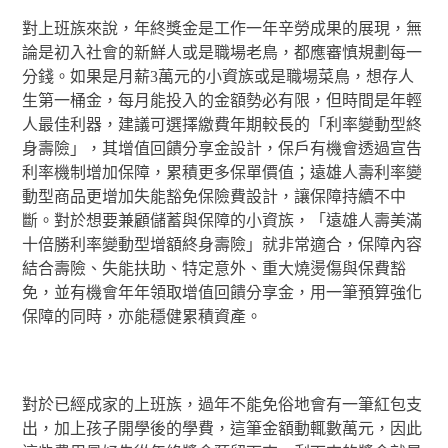
對上班族來說，年終獎金是工作一年辛勞成果的展現，無
論是初入社會的新鮮人或是職場老鳥，都應審慎規劃每一
分錢。如果是月薪3萬元的小資族或是職場菜鳥，想存人
生第一桶金，每月能投入的金額勢必有限，但時間是年輕
人最佳利器，建議可選擇繳費年期較長的「利率變動型終
身壽險」，其增值回饋分享金設計，保戶有機會透過宣告
利率機制增加保障，累積更多保單價值；遠雄人壽利率變
動型商品更增加失能豁免保險費設計，讓保障持續不中
斷。對於想要兼顧儲蓄與保障的小資族，「遠雄人壽美滿
十倍勝利率變動型增額終身壽險」就非常適合，保障內容
結合壽險、失能扶助、特定意外、重大燒燙傷與保費豁
免，並有機會年年領取增值回饋分享金，用一筆預算強化
保障的同時，亦能穩健累積資產。
對於已經成家的上班族，過年不能免俗地會有一筆紅包支
出，加上孩子開學後的學費，這筆金額動輒數萬元，因此