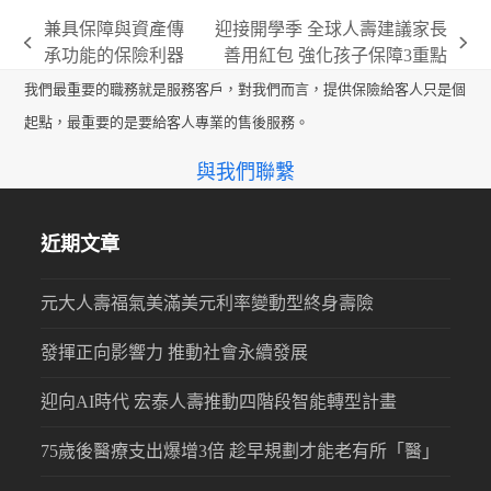
兼具保障與資產傳
迎接開學季 全球人壽建議家長
previous
next
承功能的保險利器
善用紅包 強化孩子保障3重點
post:
post:
我們最重要的職務就是服務客戶，對我們而言，提供保險給客人只是個
起點，最重要的是要給客人專業的售後服務。
與我們聯繫
近期文章
元大人壽福氣美滿美元利率變動型終身壽險
發揮正向影響力 推動社會永續發展
迎向AI時代 宏泰人壽推動四階段智能轉型計畫
75歲後醫療支出爆增3倍 趁早規劃才能老有所「醫」