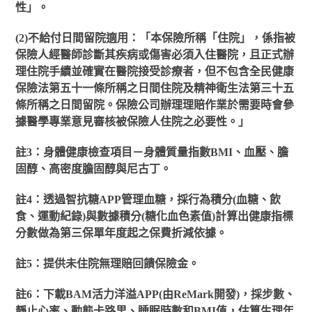
性」。
(2)
不給付日間留院適用：「本保險所稱「住院」，係指被
保險人經醫師診斷其疾病或傷害必須入住醫院，且正式辦
理住院手續並確實在醫院接受診療者，但不包含全民健康
保險法第五十一條所稱之日間住院及精神衛生法第三十五
條所稱之日間留院。保險公司辦理理賠作業於需要時會參
據醫學專業意見審核被保險人住院之必要性。」
註
3
：身體健康檢查項目－身體質量指數BMI、血壓、膽
固醇、高密度膽固醇與尼古丁。
註
4
：透過智抗糖APP管理血糖，採行為積分(血糖、飲
食、運動紀錄)與數據積分(糖化血色素值)計算出健康指標
分數做為第三保單年度起之保費折減依據。
註
5
：提供未住院無理賠回饋保險金。
註
6
：下載BAM活力洋溢APP(由ReMark開發)，採步數、
靜止心率、動態卡路里、睡眠時數和BMI值，估算生理年