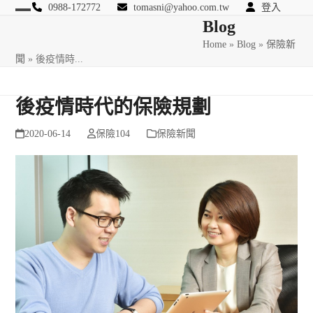
Skip
0988-172772
tomasni@yahoo.com.tw
登入
Open
Close
Blog
to
匯豐國際風險管理顧問
content
Home
»
Blog
»
保險新
mobile
mobile
聞
»
後疫情時...
menu
menu
後疫情時代的保險規劃
2020-06-14
保險104
保險新聞