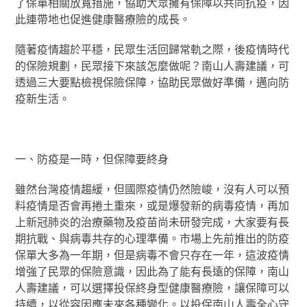
了保單相關放寬措施，協助大眾擁有保障以共同抗疫，因
此連帶地也促進健康醫療險的成長。
隨著疫情趨於平穩，民眾生活回歸常軌之際，後疫情時代
的保險規劃，民眾接下來該怎麼做呢？南山人壽建議，可
透過三大要點檢視保險保障，協助民眾做好準備，邁向防
疫新生活。
一、防疫是一時，但保障要終身
雖然台灣疫情趨緩，但國際疫情仍然險峻，沒有人可以預
料疫情是否會再捲土重來，或是爆發新的病毒疫情，再加
上新冠肺炎的治療藥物及疫苗尚未研發完成，大家要有長
期抗戰、與病毒共存的心理準備。市場上先前推出的防疫
保單大多為一年期，但是病毒不會只存在一年，這波疫情
增強了民眾的保險意識，因此為了能有長遠的保障，南山
人壽建議，可以選擇投保終身型健康醫療險，讓保障可以
持續，以從容因應未來各種變化。以投保南山人壽全心守