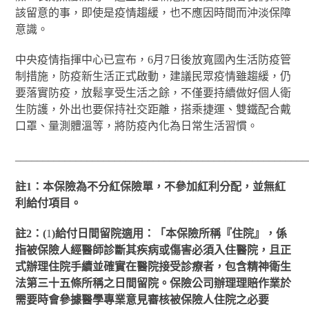
該留意的事，即使是疫情趨緩，也不應因時間而沖淡保障
意識。
中央疫情指揮中心已宣布，6月7日後放寬國內生活防疫管
制措施，防疫新生活正式啟動，建議民眾疫情雖趨緩，仍
要落實防疫，放鬆享受生活之餘，不僅要持續做好個人衛
生防護，外出也要保持社交距離，搭乘捷運、雙鐵配合戴
口罩、量測體溫等，將防疫內化為日常生活習慣。
_____________________________________________________
註
1
：本保險為不分紅保險單，不參加紅利分配，並無紅
利給付項目。
註
2
：(
1
)
給付日間留院適用：「本保險所稱『住院』，係
指被保險人經醫師診斷其疾病或傷害必須入住醫院，且正
式辦理住院手續並確實在醫院接受診療者，包含精神衛生
法第三十五條所稱之日間留院。保險公司辦理理賠作業於
需要時會參據醫學專業意見審核被保險人住院之必要