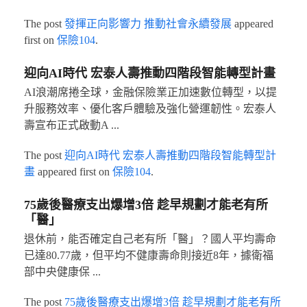
The post
發揮正向影響力 推動社會永續發展
appeared
first on
保險104
.
迎向AI時代 宏泰人壽推動四階段智能轉型計畫
AI浪潮席捲全球，金融保險業正加速數位轉型，以提
升服務效率、優化客戶體驗及強化營運韌性。宏泰人
壽宣布正式啟動A ...
The post
迎向AI時代 宏泰人壽推動四階段智能轉型計
畫
appeared first on
保險104
.
75歲後醫療支出爆增3倍 趁早規劃才能老有所
「醫」
退休前，能否確定自己老有所「醫」？國人平均壽命
已達80.77歲，但平均不健康壽命則接近8年，據衛福
部中央健康保 ...
The post
75歲後醫療支出爆增3倍 趁早規劃才能老有所