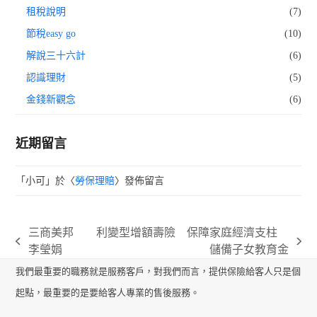
租稅說明
(7)
節稅easy go
(10)
解說三十六計
(6)
認識理財
(5)
金錢新觀念
(6)
近期留言
「
小可
」於〈
勞保理賠
〉發佈留言
三商美邦
利變型增額壽險 保障家庭經濟支柱
previous
next
李瑩娟
儲備子女教育金
post:
post:
我們最重要的職務就是服務客戶，對我們而言，提供保險給客人只是個
起點，最重要的是要給客人專業的售後服務。