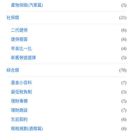
產物保險(汽車篇)
(5)
社保類
(21)
二代健保
(6)
健保櫥窗
(6)
年金比一比
(4)
新舊勞退選擇
(5)
綜合類
(70)
基金小百科
(7)
最低稅負制
(5)
理財專欄
(5)
理財趣談
(7)
生前契約
(6)
租稅規劃(遺贈篇)
(6)