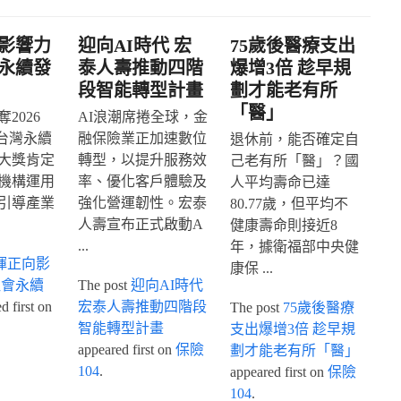
影響力
迎向AI時代 宏
75歲後醫療支出
永續發
泰人壽推動四階
爆增3倍 趁早規
段智能轉型計畫
劃才能老有所
「醫」
2026
AI浪潮席捲全球，金
IA台灣永續
融保險業正加速數位
退休前，能否確定自
大獎肯定
轉型，以提升服務效
己老有所「醫」？國
機構運用
率、優化客戶體驗及
人平均壽命已達
引導產業
強化營運韌性。宏泰
80.77歲，但平均不
人壽宣布正式啟動A
健康壽命則接近8
...
年，據衛福部中央健
揮正向影
康保 ...
社會永續
The post
迎向AI時代
 first on
宏泰人壽推動四階段
The post
75歲後醫療
智能轉型計畫
支出爆增3倍 趁早規
appeared first on
保險
劃才能老有所「醫」
104
.
appeared first on
保險
104
.