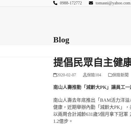
Skip
0988-172772
tomasni@yahoo.com
to
匯豐國際風險管理
content
首頁
關於站長
Blog
保險Q&A
連絡
Blog
提倡民眾自主健
2020-02-07
保險104
保險新聞
南山人壽
推動
「減齡大PK」讓員工一
南山人壽去年底推出「BAM活力洋溢
健康，近期舉辦內勤「減齡大PK」，
以兩周合計減齡631歲5個月拿下冠
1.2億步。