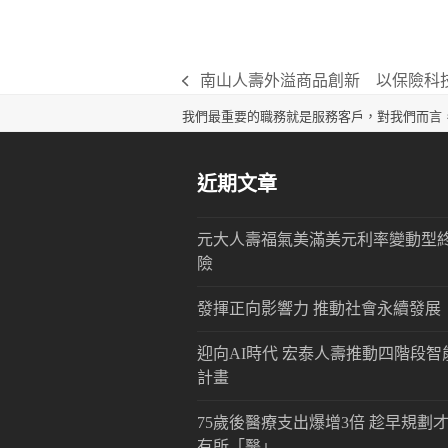
南山人壽外溢商品創新 以保險
previous
post:
我們最重要的職務就是服務客戶，對我們而言
近期文章
元大人壽福氣美滿美元利率變動型
險
發揮正向影響力 推動社會永續發展
迎向AI時代 宏泰人壽推動四階段智
計畫
75歲後醫療支出爆增3倍 趁早規劃
有所「醫」