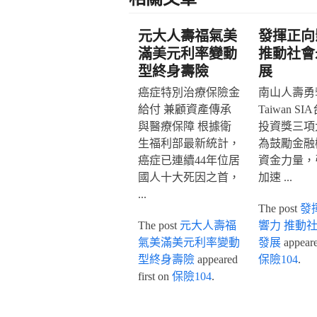
元大人壽福氣美
發揮正向
滿美元利率變動
推動社會
型終身壽險
展
癌症特別治療保險金
南山人壽勇奪
給付 兼顧資產傳承
Taiwan S
與醫療保障 根據衛
投資獎三項
生福利部最新統計，
為鼓勵金融
癌症已連續44年位居
資金力量，
國人十大死因之首，
加速 ...
...
The post
發
The post
元大人壽福
響力 推動
氣美滿美元利率變動
發展
appeared
型終身壽險
appeared
保險104
.
first on
保險104
.