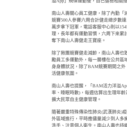
溢App」規律運動後，自己健檢相關
南山人壽關心員工健康，除了內勤「
競賽500人參賽六周合計健走總步數達
萬步拿下冠軍，電話客服中心則以15
理，長年都有運動習慣，六周下來累計共走
奪下南山人壽健走王寶座。
除了揪團競賽健走減齡，南山人壽也
勵員工多運動外，每一層樓在公共區
身身體狀況，除了BAM競賽期間之
活健康氛圍。
南山人壽也提醒，「BAM活力洋溢Ap
率、睡眠時數)，每週估算出生理年
擴大民眾自主健康管理。
隨著嚴重特殊傳染性肺炎(武漢肺炎)
外區域進行，平時應儘量減少到人多
洗手、注意個人衛生。南山人壽也持續