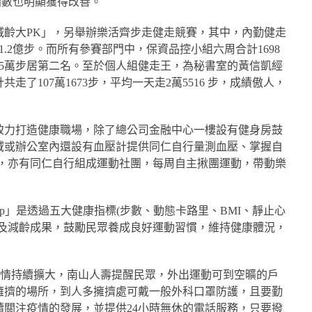
指數也明顯獲得改善。
減齡大PK」，另舉辦樂活齊步走健走競賽，其中，內勤健走
1.2億步。而所有參賽部門中，保資品控小組六周合計1698
45萬步居第二名。至於個人組健走王，為秘書室的黃信凱經
了107萬1673步，平均一天走2萬5516 步，成績傲人，
致力打造健康職場，除了總公司金融中心一樓設有健身房鼓
域或辦公室內還設有血壓計提供同仁自行量測血壓、掌握自
外，亦有同仁自行組成運動社團，每周自主揪團運動，帶動樂
p」是透過五大健康指標(步數、動態卡路里、BMI、靜止心
齡及減齡成果，鼓勵民眾養成良好運動習慣，維持健康體況，
疫情持續擴大，南山人壽提醒民眾，外出運動可到空曠的戶
擁擠的場所，到人多擁擠處可戴一般外科口罩防護，且要勤
關注疫情的發展，並提供24小時無休的電話服務，只要撥