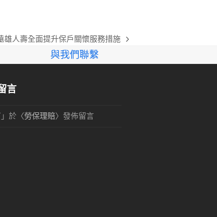
 遠雄人壽全面提升保戶關懷服務措施
與我們聯繫
留言
可
」於〈
勞保理賠
〉發佈留言