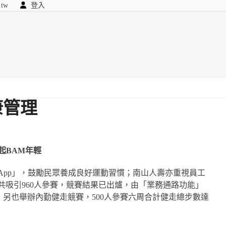
.tw
登入
顧問
searc
我們
康管理
起BAM年輕
App」，鼓勵民眾養成良好運動習慣；南山人壽亦重視員工
共吸引960人參賽，競賽結果已出爐，由「業務通路功能」
軍；另也舉辦內勤健走競賽，500人參賽六周合計健走總步數達