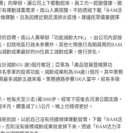
競賽」的舉辦，讓公司上下都動起來，員工也一起變健康、變
年有運動減重需求，南山人壽提醒，不妨透過下載「BAM活
律做運動，且為因應近期武漢肺炎疫情，建議民眾儘量選擇
齡的目標，南山人壽舉辦「功能減齡大PK」，由公司內部按
伍，扣除地區行政未參賽外，其他七隊進行為期兩周的BAM
減齡成果最好的99位員工減齡成果，進行排名。
計減齡631 歲5個月奪冠；亞軍為「產品發展暨精算功
排名季軍的投資功能，減齡成果則為304歲11個月。其中業務
周最多減齡五歲來看，業務通路參賽100人當中，就有多達
，他每天至少走1萬5000步，經常下班後去河濱公園走路，
半月，體重減了1.5公斤，晚上也睡得更好。
維新則說，以前自己沒有持續規律運動習慣，下載「BAM活
動，否則沒有達標減齡成果就會掉下來，透過「BAM活力洋