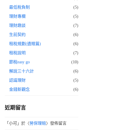
最低稅負制
(5)
理財專欄
(5)
理財趣談
(7)
生前契約
(6)
租稅規劃(遺贈篇)
(6)
租稅說明
(7)
節稅easy go
(10)
解說三十六計
(6)
認識理財
(5)
金錢新觀念
(6)
近期留言
「
小可
」於〈
勞保理賠
〉發佈留言