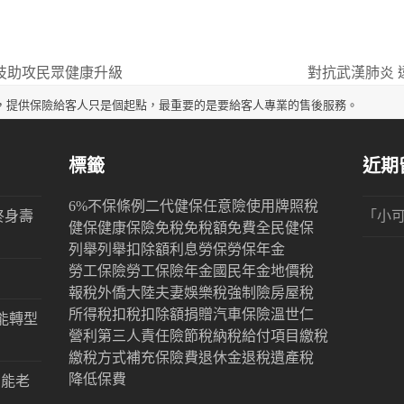
科技助攻民眾健康升級
對抗武漢肺炎
next
post:
，提供保險給客人只是個起點，最重要的是要給客人專業的售後服務。
標籤
近期
6%
不保條例
二代健保
任意險
使用牌照稅
終身壽
「
小
健保
健康保險
免稅
免稅額
免費
全民健保
列舉
列舉扣除額
利息
勞保
勞保年金
勞工保險
勞工保險年金
國民年金
地價稅
報稅
外僑
大陸
夫妻
娛樂稅
強制險
房屋稅
所得稅
扣稅
扣除額
捐贈
汽車保險
溫世仁
能轉型
營利
第三人責任險
節稅
納稅
給付項目
繳稅
繳稅方式
補充保險費
退休金
退稅
遺產稅
降低保費
才能老