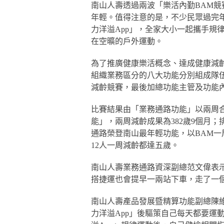
南山人壽透過兩波「樂活內勤BAM
年輕。值得注意的是，不少民眾過完
力洋溢App」，全家大小一起攜手規
在空曠的戶外運動。
為了推廣健康樂活概念、達成健康減
組織業務區分的八大功能分別組成隊
減齡競賽，最後加總功能主管及功能內
比賽結果由「業務通路功能」以兩周合
能」，兩周減齡成果為382歲9個月；
通路榮登南山最年輕功能，以BAM一
12人一周減齡都達五歲。
南山人壽業務通路資深副總范文偉表示
搭捷運也會提早一兩站下車，走了一個
南山人壽產品發展暨精算功能副總陳
力洋溢App」後驅策自己每天都要運