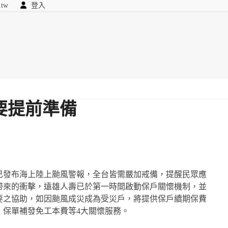
.tw
登入
顧問
searc
我們
要提前準備
已發布海上陸上颱風警報，全台皆需嚴加戒備，提醒民眾應
帶來的衝擊，遠雄人壽已於第一時間啟動保戶關懷機制，並
要之協助，如因颱風成災成為受災戶，將提供保戶續期保費
、保單補發免工本費等4大關懷服務。