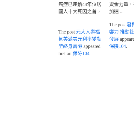
癌症已連續44年位居
資金力量，
國人十大死因之首，
加速 ...
...
The post
發
The post
元大人壽福
響力 推動
氣美滿美元利率變動
發展
appeared
型終身壽險
appeared
保險104
.
first on
保險104
.