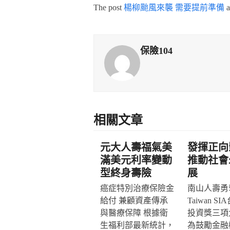
The post
楊柳颱風來襲 需要提前準備
a
保險104
相關文章
元大人壽福氣美
發揮正向
滿美元利率變動
推動社會
型終身壽險
展
癌症特別治療保險金
南山人壽勇奪
給付 兼顧資產傳承
Taiwan S
與醫療保障 根據衛
投資獎三項
生福利部最新統計，
為鼓勵金融