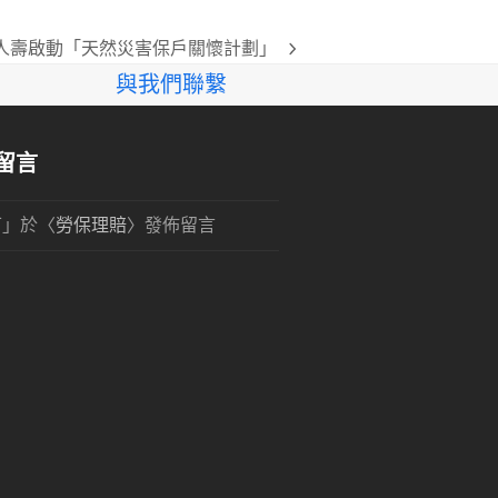
球人壽啟動「天然災害保戶關懷計劃」
與我們聯繫
留言
可
」於〈
勞保理賠
〉發佈留言