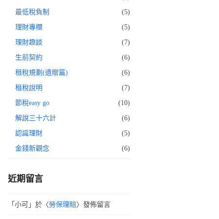
最低稅負制
(5)
理財專欄
(5)
理財趣談
(7)
生前契約
(6)
租稅規劃(遺贈篇)
(6)
租稅說明
(7)
節稅easy go
(10)
解說三十六計
(6)
認識理財
(5)
金錢新觀念
(6)
近期留言
「
小可
」於〈
勞保理賠
〉發佈留言