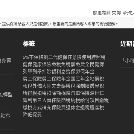
颱風楊柳來襲 全
next
post:
，提供保險給客人只是個起點，最重要的是要給客人專業的售後服務。
標籤
近期
6%
不保條例
二代健保
任意險
使用牌照稅
終身壽
「
小
健保
健康保險
免稅
免稅額
免費
全民健保
列舉
列舉扣除額
利息
勞保
勞保年金
勞工保險
勞工保險年金
國民年金
地價稅
報稅
外僑
大陸
夫妻
娛樂稅
強制險
房屋稅
所得稅
扣稅
扣除額
捐贈
汽車保險
溫世仁
能轉型
營利
第三人責任險
節稅
納稅
給付項目
繳稅
繳稅方式
補充保險費
退休金
退稅
遺產稅
降低保費
才能老