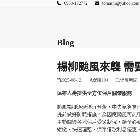
Skip
0988-172772
tomasni@yahoo.com
to
匯豐國際風險管理
content
首頁
關於站長
Blog
保險Q&A
連絡
Blog
楊柳颱風來襲 需
2025-08-12
保險104
保險新聞
遠雄人壽提供全方位保戶關懷服務
颱風楊柳逐漸逼近台灣，中央氣象署
提前做好防範措施。為因應颱風可能
主動關懷各地保戶受災狀況，給予必
緩繳、快速理賠、保單借款利息優惠