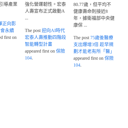
引導產業
強化營運韌性。宏泰
80.77歲，但平均不
人壽宣布正式啟動A
健康壽命則接近8
...
年，據衛福部中央健
揮正向影
康保 ...
社會永續
The post
迎向AI時代
 first on
宏泰人壽推動四階段
The post
75歲後醫療
智能轉型計畫
支出爆增3倍 趁早規
appeared first on
保險
劃才能老有所「醫」
104
.
appeared first on
保險
104
.