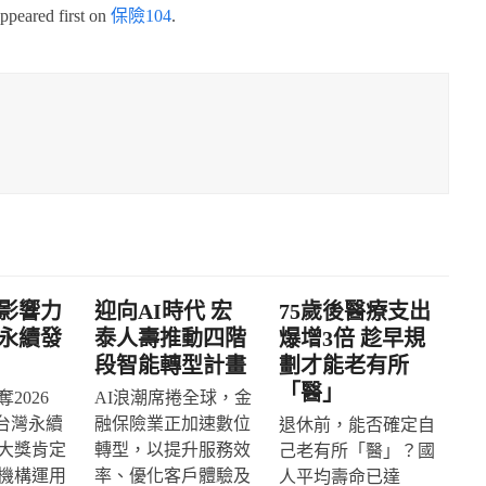
ppeared first on
保險104
.
影響力
迎向AI時代 宏
75歲後醫療支出
永續發
泰人壽推動四階
爆增3倍 趁早規
段智能轉型計畫
劃才能老有所
「醫」
2026
AI浪潮席捲全球，金
IA台灣永續
融保險業正加速數位
退休前，能否確定自
大獎肯定
轉型，以提升服務效
己老有所「醫」？國
機構運用
率、優化客戶體驗及
人平均壽命已達