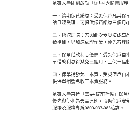
遠雄人壽即刻啟動「保戶4大關懷服務
一、續期保費緩繳：受災保戶凡其保單
請且經受理，可提供保費緩繳三個月(
二、快速理賠：若因此次受災造成事
續後補，以加速處理作業，優先審理
三、保單借款利息優惠：受災保戶自本
單借款利息得減免三個月，且保單借
四、保單補發免工本費：受災保戶自本
供保單補發免收工本費服務。
遠雄人壽秉持「需要•提前準備」保
優先與便利為最高原則，協助保戶安
服務及服務專線0800-083-083洽詢。