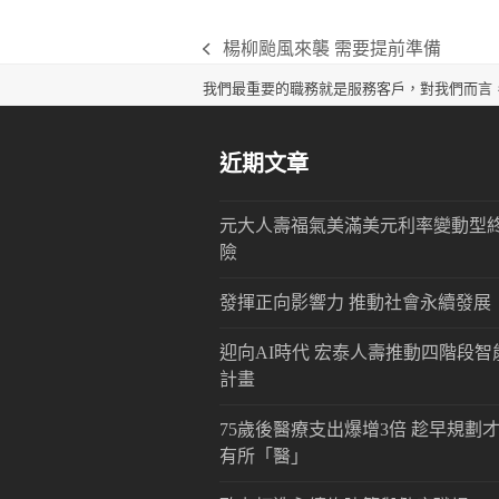
楊柳颱風來襲 需要提前準備
previous
post:
我們最重要的職務就是服務客戶，對我們而言
近期文章
元大人壽福氣美滿美元利率變動型
險
發揮正向影響力 推動社會永續發展
迎向AI時代 宏泰人壽推動四階段智
計畫
75歲後醫療支出爆增3倍 趁早規劃
有所「醫」