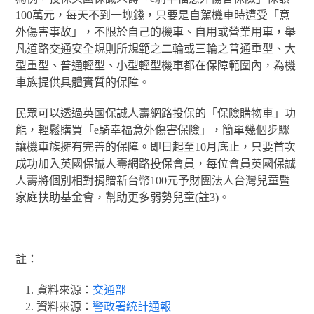
100萬元，每天不到一塊錢，只要是自駕機車時遭受「意
外傷害事故」，不限於自己的機車、自用或營業用車，舉
凡道路交通安全規則所規範之二輪或三輪之普通重型、大
型重型、普通輕型、小型輕型機車都在保障範圍內，為機
車族提供具體實質的保障。
民眾可以透過英國保誠人壽網路投保的「保險購物車」功
能，輕鬆購買「e騎幸福意外傷害保險」，簡單幾個步驟
讓機車族擁有完善的保障。即日起至10月底止，只要首次
成功加入英國保誠人壽網路投保會員，每位會員英國保誠
人壽將個別相對捐贈新台幣100元予財團法人台灣兒童暨
家庭扶助基金會，幫助更多弱勢兒童
(
註
3)
。
註：
資料來源：
交通部
資料來源：
警政署統計通報