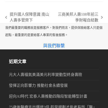
提升國人保障意識 南山
三商美邦人壽108年前三
previous
next
人壽多管齊下
季財報自結數
post:
post:
我們最重要的職務就是服務客戶，對我們而言，提供保險給客人只是個
起點，最重要的是要給客人專業的售後服務。
與我們聯繫
近期文章
元大人壽福氣美滿美元利率變動型終身壽險
發揮正向影響力 推動社會永續發展
迎向AI時代 宏泰人壽推動四階段智能轉型計畫
75歲後醫療支出爆增3倍 趁早規劃才能老有所「醫」