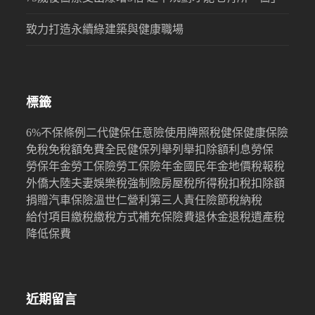
致力打造永續綠建築與健康職場
標籤
6%
不保條例
二代健保
任意險
使用牌照稅
健保
健康保險
免稅
免稅額
免費
全民健保
列舉
列舉扣除額
利息
勞保
勞保年金
勞工保險
勞工保險年金
國民年金
地價稅
報稅
外僑
大陸
夫妻
娛樂稅
強制險
房屋稅
所得稅
扣稅
扣除額
捐贈
汽車保險
溫世仁
營利
第三人責任險
節稅
納稅
給付項目
繳稅
繳稅方式
補充保險費
退休金
退稅
遺產稅
降低保費
近期留言