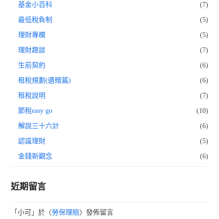
基金小百科
(7)
最低稅負制
(5)
理財專欄
(5)
理財趣談
(7)
生前契約
(6)
租稅規劃(遺贈篇)
(6)
租稅說明
(7)
節稅easy go
(10)
解說三十六計
(6)
認識理財
(5)
金錢新觀念
(6)
近期留言
「
小可
」於〈
勞保理賠
〉發佈留言