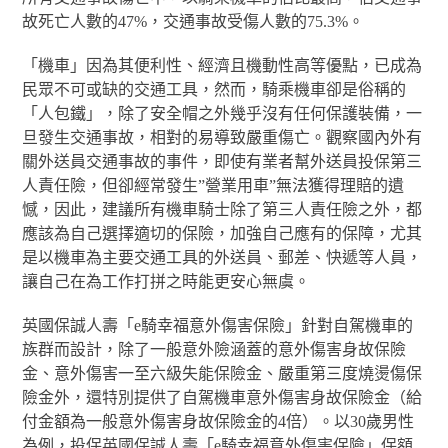
故死亡人數的47%，交通事故受傷人數的75.3%。
「機車」因為其便利性、經濟且機動性高等優點，已成為
民眾不可或缺的交通工具，然而，騎乘機車卻是俗稱的
「人包鐵」，除了安全帽之外幾乎沒有任何保護裝備，一
旦發生交通事故，相對的易導致嚴重傷亡。觀察國內外有
關外送員交通事故的事件，即使有業者幫外送員投保第三
人責任險，但卻經常發生”營業用車”無法獲得理賠的遺
憾，因此，建議所有機車騎士除了第三人責任險之外，都
應該為自己選擇適切的保險，加強自己應有的保障，尤其
是以機車為主要交通工具的外送員、郵差、快遞等人員，
讓自己在為工作打拼之時能更安心無虞。
英國保誠人壽「e騎幸福意外傷害保險」針對自駕機車的
族群而設計，除了一般意外險涵蓋的意外傷害身故保險
金、意外傷害一至六級失能保險金、嚴重第三度燒燙傷保
險金外，還特別提供了自駕機車意外傷害身故保險金（給
付金額為一般意外傷害身故保險金的4倍）。以30歲男性
為例，投保英國保誠人壽「e騎幸福意外傷害保險」保額