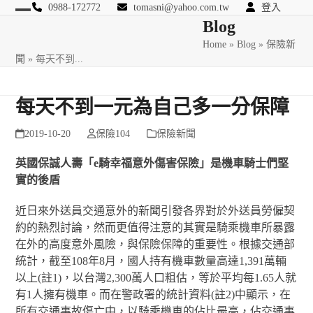
Skip
0988-172772
tomasni@yahoo.com.tw
登入
Open
Close
Blog
to
匯豐國際風險管理顧問
content
Home
»
Blog
»
保險新
mobile
mobile
聞
»
每天不到...
menu
menu
每天不到一元為自己多一分保障
2019-10-20
保險104
保險新聞
英國保誠人壽「
e
騎幸福意外傷害保險」是機車騎士們堅
實的後盾
近日來外送員交通意外的新聞引發各界對於外送員勞僱契
約的熱烈討論，然而更值得注意的其實是騎乘機車所暴露
在外的高度意外風險，與保險保障的重要性。根據交通部
統計，截至108年8月，國人持有機車數量高達1,391萬輛
以上
(
註
1)
，以台灣2,300萬人口粗估，等於平均每1.65人就
有1人擁有機車。而在警政署的統計資料
(
註
2)
中顯示，在
所有交通事故傷亡中，以騎乘機車的佔比最高，佔交通事