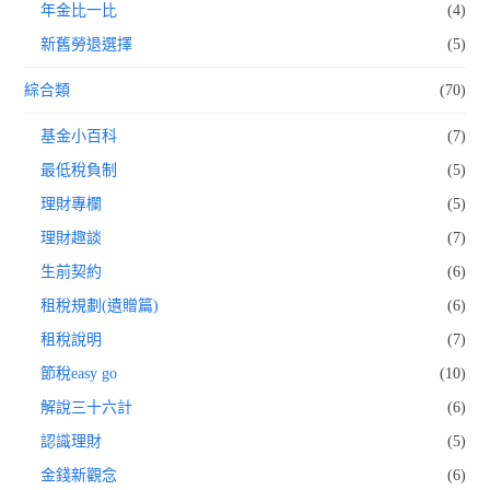
年金比一比
(4)
新舊勞退選擇
(5)
綜合類
(70)
基金小百科
(7)
最低稅負制
(5)
理財專欄
(5)
理財趣談
(7)
生前契約
(6)
租稅規劃(遺贈篇)
(6)
租稅說明
(7)
節稅easy go
(10)
解說三十六計
(6)
認識理財
(5)
金錢新觀念
(6)