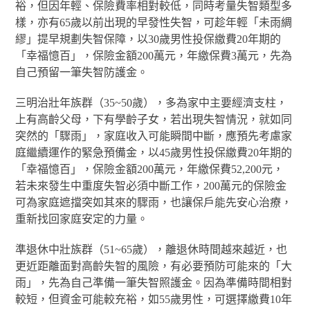
裕，但因年輕、保險費率相對較低，同時考量失智類型多
樣，亦有65歲以前出現的早發性失智，可趁年輕「未雨綢
繆」提早規劃失智保障，以30歲男性投保繳費20年期的
「幸福憶百」，保險金額200萬元，年繳保費3萬元，先為
自己預留一筆失智防護金。
三明治壯年族群（35~50歲），多為家中主要經濟支柱，
上有高齡父母，下有學齡子女，若出現失智情況，就如同
突然的「驟雨」，家庭收入可能瞬間中斷，應預先考慮家
庭繼續運作的緊急預備金，以45歲男性投保繳費20年期的
「幸福憶百」，保險金額200萬元，年繳保費52,200元，
若未來發生中重度失智必須中斷工作，200萬元的保險金
可為家庭遮擋突如其來的驟雨，也讓保戶能先安心治療，
重新找回家庭安定的力量。
準退休中壯族群（51~65歲），離退休時間越來越近，也
更近距離面對高齡失智的風險，有必要預防可能來的「大
雨」，先為自己準備一筆失智照護金。因為準備時間相對
較短，但資金可能較充裕，如55歲男性，可選擇繳費10年