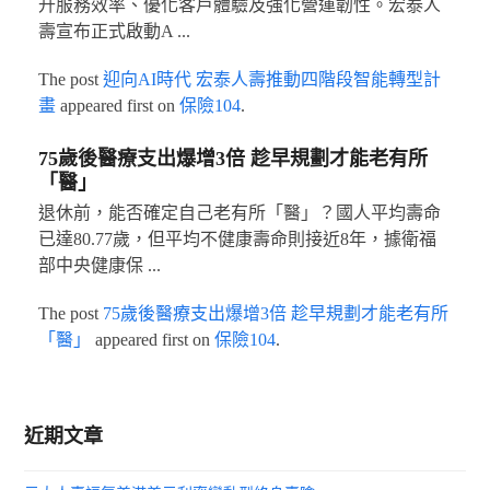
升服務效率、優化客戶體驗及強化營運韌性。宏泰人
壽宣布正式啟動A ...
The post
迎向AI時代 宏泰人壽推動四階段智能轉型計
畫
appeared first on
保險104
.
75歲後醫療支出爆增3倍 趁早規劃才能老有所
「醫」
退休前，能否確定自己老有所「醫」？國人平均壽命
已達80.77歲，但平均不健康壽命則接近8年，據衛福
部中央健康保 ...
The post
75歲後醫療支出爆增3倍 趁早規劃才能老有所
「醫」
appeared first on
保險104
.
近期文章