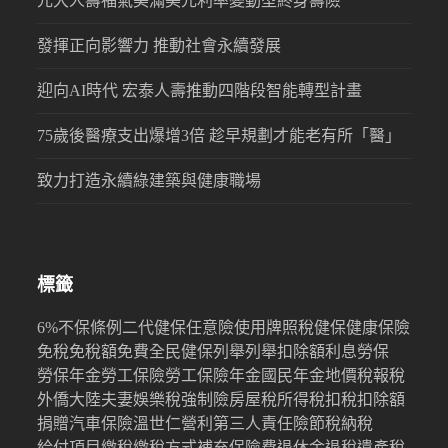
元大人壽福氣美滿美元利率變動型終身壽險
發揮正向影響力 推動社會永續發展
迎向AI時代 宏泰人壽推動四階段智能轉型計畫
75歲後醫療支出爆增3倍 趁早規劃才能老有所「醫」
致力打造永續綠建築與健康職場
標籤
6%
不保條例
二代健保
任意險
使用牌照稅
健保
健康保險
免稅
免稅額
免費
全民健保
列舉
列舉扣除額
利息
勞保
勞保年金
勞工保險
勞工保險年金
國民年金
地價稅
報稅
外僑
大陸
夫妻
娛樂稅
強制險
房屋稅
所得稅
扣稅
扣除額
捐贈
汽車保險
溫世仁
營利
第三人責任險
節稅
納稅
給付項目
繳稅
繳稅方式
補充保險費
退休金
退稅
遺產稅