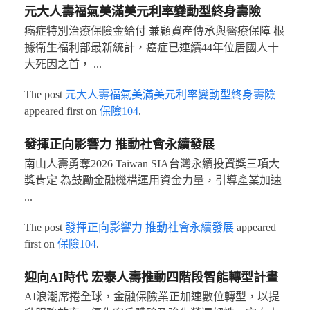
元大人壽福氣美滿美元利率變動型終身壽險
癌症特別治療保險金給付 兼顧資產傳承與醫療保障 根
據衛生福利部最新統計，癌症已連續44年位居國人十
大死因之首， ...
The post
元大人壽福氣美滿美元利率變動型終身壽險
appeared first on
保險104
.
發揮正向影響力 推動社會永續發展
南山人壽勇奪2026 Taiwan SIA台灣永續投資獎三項大
獎肯定 為鼓勵金融機構運用資金力量，引導產業加速
...
The post
發揮正向影響力 推動社會永續發展
appeared
first on
保險104
.
迎向AI時代 宏泰人壽推動四階段智能轉型計畫
AI浪潮席捲全球，金融保險業正加速數位轉型，以提