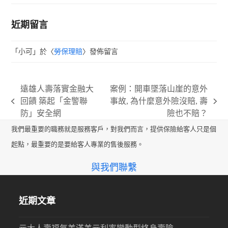
近期留言
「
小可
」於〈
勞保理賠
〉發佈留言
遠雄人壽落實金融大
案例：開車墜落山崖的意外
回饋 築起「金警聯
事故, 為什麼意外險沒賠, 壽
previous
next
防」安全網
險也不賠？
post:
post:
我們最重要的職務就是服務客戶，對我們而言，提供保險給客人只是個
起點，最重要的是要給客人專業的售後服務。
與我們聯繫
近期文章