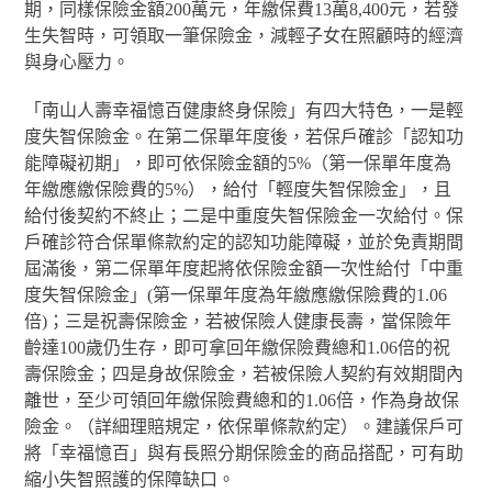
期，同樣保險金額200萬元，年繳保費13萬8,400元，若發
生失智時，可領取一筆保險金，減輕子女在照顧時的經濟
與身心壓力。
「南山人壽幸福憶百健康終身保險」有四大特色，一是輕
度失智保險金。在第二保單年度後，若保戶確診「認知功
能障礙初期」，即可依保險金額的5%（第一保單年度為
年繳應繳保險費的5%），給付「輕度失智保險金」，且
給付後契約不終止；二是中重度失智保險金一次給付。保
戶確診符合保單條款約定的認知功能障礙，並於免責期間
屆滿後，第二保單年度起將依保險金額一次性給付「中重
度失智保險金」(第一保單年度為年繳應繳保險費的1.06
倍)；三是祝壽保險金，若被保險人健康長壽，當保險年
齡達100歲仍生存，即可拿回年繳保險費總和1.06倍的祝
壽保險金；四是身故保險金，若被保險人契約有效期間內
離世，至少可領回年繳保險費總和的1.06倍，作為身故保
險金。（詳細理賠規定，依保單條款約定）。建議保戶可
將「幸福憶百」與有長照分期保險金的商品搭配，可有助
縮小失智照護的保障缺口。