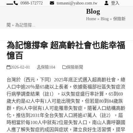
Skip
0988-172772
tomasni@yahoo.com.tw
登入
Open
Close
Blog
to
匯豐國際風險管理顧問
content
Home
»
Blog
»
保險新
mobile
mobile
聞
»
為記憶撐...
menu
menu
為記憶撐傘 超高齡社會也能幸福
憶百
2026-02-01
保險104
保險新聞
台灣於（西元，下同）2025年底正式邁入超高齡社會，總
人口中逾20％是65歲以上長者，依據衛福部社區失智症流
行病學調查結果（註1），以失智症盛行率計算，65到69
歲大約是42人中有1人可能出現失智，但若是80到84歲族
群，約6人中就有1人可能罹患失智症，隨著人口結構高齡
化，推估到2031年全台失智人口將逾47萬人（註2），屆
時相當於每100人中就有2位是失智人口，南山人壽呼籲國
人應了解失智症的成因與症狀，建立良好生活習慣，提早