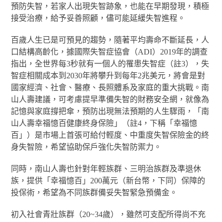
預防失智，若家人出現失智跡象，也能在早期發現，積極
接受治療，給予妥善照顧，儘可能延緩失智進程。
百歲人生已是可預見的趨勢，隨著平均壽命不斷延長，人
口結構高齡化，據國際失智症協會（ADI）2019年的調查
指出，全世界每3秒就有一個人的罹患失智症（註3），失
智症相關成本到2030年將攀升到每年2兆美元，將會是對
國家經濟、社會、醫療、長照體系及家庭的重大挑戰。南
山人壽建議，可考慮提早準備失智的財務安全網，就像為
記憶與家庭撐把傘，預防出現無法預期的人生驟雨，「南
山人壽幸福憶百健康終身保險」（註4，下稱「幸福憶
百」）是市場上首張可給付輕度、中重度失智保險金的終
身失智險，希望協助保戶強化失智防禦力。
同時，南山人壽也針對年輕族群、三明治族群及準退休
族，提供「幸福憶百」200萬元（新台幣，下同）保障的
投保術，希望為不同族群備妥失智緊急預備金。
初入社會青壯族群（20~34歲），雖然可支配所得尚不充