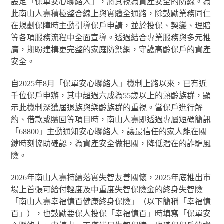
設定「保單安心聯絡人」，將其視為資產安全的防線。為
此南山人壽積極整合線上與實體全通路，除鼓勵業務同仁
在規劃保障時主動引導保戶申請，並於投保、契變、理賠
等各項服務流程中全面宣導。透過結合專業服務與多元推
廣，期盼建構更完整的家庭防禦網，守護高齡保戶的資產
安全。
自2025年8月「保單安心聯絡人」機制上路以來，已有近
千位保戶申辦，其中超過六成為55歲以上的熟齡族群，顯
示此機制深獲屆退族與樂齡族群的重視。當保戶進行解
約、借款或贖回等項目時，南山人壽即透過專屬短碼簡訊
「68800」主動通知安心聯絡人，讓最信任的家人能在關
鍵時刻協助確認，為資產安全做把關，降低潛在的詐騙風
險。
2026年南山人壽持續落實失智友善關懷，2025年底推出市
場上首張可給付輕度及中重度失智保險金的終身失智險
「南山人壽幸福憶百健康終身保險」（以下簡稱「幸福憶
百」），也鼓勵要保人投保「幸福憶百」時填寫「保單安