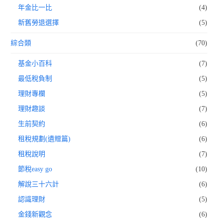
年金比一比
(4)
新舊勞退選擇
(5)
綜合類
(70)
基金小百科
(7)
最低稅負制
(5)
理財專欄
(5)
理財趣談
(7)
生前契約
(6)
租稅規劃(遺贈篇)
(6)
租稅說明
(7)
節稅easy go
(10)
解說三十六計
(6)
認識理財
(5)
金錢新觀念
(6)