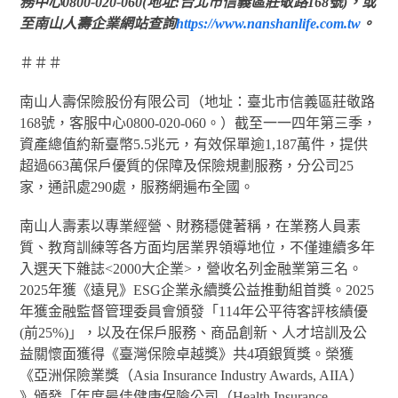
務中心0800-020-060(地址:台北市信義區莊敬路168號)，或
至南山人壽企業網站查詢
https://www.nanshanlife.com.tw
。
＃＃＃
南山人壽保險股份有限公司（地址：臺北市信義區莊敬路
168號，客服中心0800-020-060。）截至一一四年第三季，
資產總值約新臺幣5.5兆元，有效保單逾1,187萬件，提供
超過663萬保戶優質的保障及保險規劃服務，分公司25
家，通訊處290處，服務網遍布全國。
南山人壽素以專業經營、財務穩健著稱，在業務人員素
質、教育訓練等各方面均居業界領導地位，不僅連續多年
入選天下雜誌<2000大企業>，營收名列金融業第三名。
2025年獲《遠見》ESG企業永續獎公益推動組首獎。2025
年獲金融監督管理委員會頒發「114年公平待客評核績優
(前25%)」，以及在保戶服務、商品創新、人才培訓及公
益關懷面獲得《臺灣保險卓越獎》共4項銀質獎。榮獲
《亞洲保險業獎（Asia Insurance Industry Awards, AIIA）
》頒發「年度最佳健康保險公司（Health Insurance