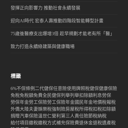
發揮正向影響力 推動社會永續發展
迎向AI時代 宏泰人壽推動四階段智能轉型計畫
75歲後醫療支出爆增3倍 趁早規劃才能老有所「醫」
致力打造永續綠建築與健康職場
標籤
6%
不保條例
二代健保
任意險
使用牌照稅
健保
健康保險
免稅
免稅額
免費
全民健保
列舉
列舉扣除額
利息
勞保
勞保年金
勞工保險
勞工保險年金
國民年金
地價稅
報稅
外僑
大陸
夫妻
娛樂稅
強制險
房屋稅
所得稅
扣稅
扣除額
捐贈
汽車保險
溫世仁
營利
第三人責任險
節稅
納稅
給付項目
繳稅
繳稅方式
補充保險費
退休金
退稅
遺產稅