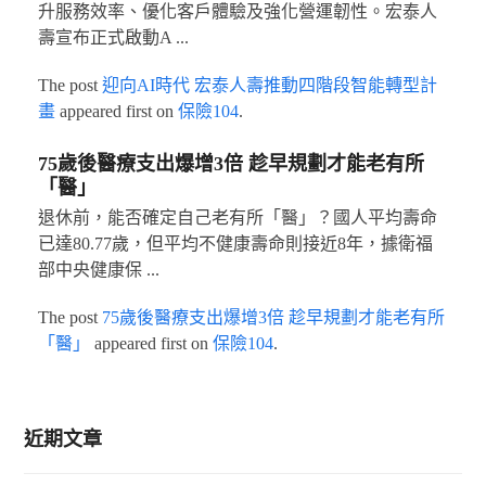
升服務效率、優化客戶體驗及強化營運韌性。宏泰人
壽宣布正式啟動A ...
The post
迎向AI時代 宏泰人壽推動四階段智能轉型計
畫
appeared first on
保險104
.
75歲後醫療支出爆增3倍 趁早規劃才能老有所
「醫」
退休前，能否確定自己老有所「醫」？國人平均壽命
已達80.77歲，但平均不健康壽命則接近8年，據衛福
部中央健康保 ...
The post
75歲後醫療支出爆增3倍 趁早規劃才能老有所
「醫」
appeared first on
保險104
.
近期文章