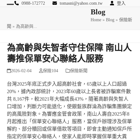
Skip
0988-172772
tomasni@yahoo.com.tw
登入
Open
Close
Blog
to
匯豐國際風險管理顧問
content
Home
»
Blog
»
保險新
mobile
mobile
聞
»
為高齡與...
menu
menu
為高齡與失智者守住保障 南山人
壽推保單安心聯絡人服務
2026-02-04
保險104
保險新聞
台灣2025年底正式步入超高齡社會，65歲以上人口超過
20%，據內政部統計，2023年60歲以上長者被詐騙案件數
共 8,167件，較2021年大幅成長43%，隨著高齡與失智人
口增加，判斷力可能退化，使銀髮族群淪為詐騙集團鎖定
的高風險對象。為響應金管會政策，南山人壽自2025年8
月起推出「保單安心聯絡人」服務，當保戶辦理涉及保單
解約、部分贖回或保單借款等項目，即會主動通知保戶所
指定的保單安心聯絡人，使家人能即時掌握保單重大異