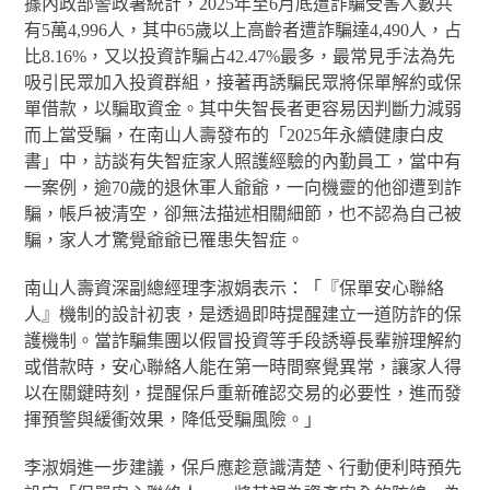
據內政部警政署統計，2025年至6月底遭詐騙受害人數共
有5萬4,996人，其中65歲以上高齡者遭詐騙達4,490人，占
比8.16%，又以投資詐騙占42.47%最多，最常見手法為先
吸引民眾加入投資群組，接著再誘騙民眾將保單解約或保
單借款，以騙取資金。其中失智長者更容易因判斷力減弱
而上當受騙，在南山人壽發布的「2025年永續健康白皮
書」中，訪談有失智症家人照護經驗的內勤員工，當中有
一案例，逾70歲的退休軍人爺爺，一向機靈的他卻遭到詐
騙，帳戶被清空，卻無法描述相關細節，也不認為自己被
騙，家人才驚覺爺爺已罹患失智症。
南山人壽資深副總經理李淑娟表示：「『保單安心聯絡
人』機制的設計初衷，是透過即時提醒建立一道防詐的保
護機制。當詐騙集團以假冒投資等手段誘導長輩辦理解約
或借款時，安心聯絡人能在第一時間察覺異常，讓家人得
以在關鍵時刻，提醒保戶重新確認交易的必要性，進而發
揮預警與緩衝效果，降低受騙風險。」
李淑娟進一步建議，保戶應趁意識清楚、行動便利時預先