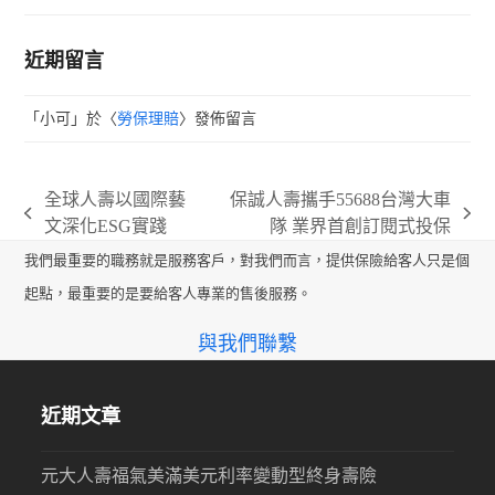
近期留言
「
小可
」於〈
勞保理賠
〉發佈留言
全球人壽以國際藝
保誠人壽攜手55688台灣大車
previous
next
文深化ESG實踐
隊 業界首創訂閱式投保
post:
post:
我們最重要的職務就是服務客戶，對我們而言，提供保險給客人只是個
起點，最重要的是要給客人專業的售後服務。
與我們聯繫
近期文章
元大人壽福氣美滿美元利率變動型終身壽險