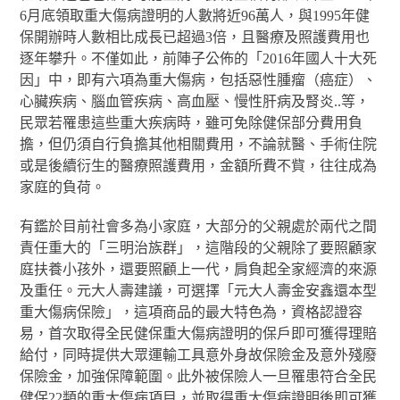
6月底領取重大傷病證明的人數將近96萬人，與1995年健
保開辦時人數相比成長已超過3倍，且醫療及照護費用也
逐年攀升。不僅如此，前陣子公佈的「2016年國人十大死
因」中，即有六項為重大傷病，包括惡性腫瘤（癌症）、
心臟疾病、腦血管疾病、高血壓、慢性肝病及腎炎..等，
民眾若罹患這些重大疾病時，雖可免除健保部分費用負
擔，但仍須自行負擔其他相關費用，不論就醫、手術住院
或是後續衍生的醫療照護費用，金額所費不貲，往往成為
家庭的負荷。
有鑑於目前社會多為小家庭，大部分的父親處於兩代之間
責任重大的「三明治族群」，這階段的父親除了要照顧家
庭扶養小孩外，還要照顧上一代，肩負起全家經濟的來源
及重任。元大人壽建議，可選擇「元大人壽金安鑫還本型
重大傷病保險」，這項商品的最大特色為，資格認證容
易，首次取得全民健保重大傷病證明的保戶即可獲得理賠
給付，同時提供大眾運輸工具意外身故保險金及意外殘廢
保險金，加強保障範圍。此外被保險人一旦罹患符合全民
健保22類的重大傷病項目，並取得重大傷病證明後即可獲