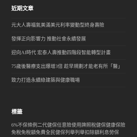
近期文章
元大人壽福氣美滿美元利率變動型終身壽險
發揮正向影響力 推動社會永續發展
迎向AI時代 宏泰人壽推動四階段智能轉型計畫
75歲後醫療支出爆增3倍 趁早規劃才能老有所「醫」
致力打造永續綠建築與健康職場
標籤
6%
不保條例
二代健保
任意險
使用牌照稅
健保
健康保險
免稅
免稅額
免費
全民健保
列舉
列舉扣除額
利息
勞保