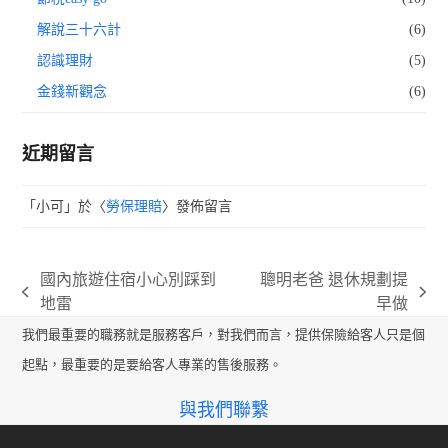
解說三十六計
(6)
認識理財
(5)
金錢新觀念
(6)
近期留言
「
小可
」於〈
勞保理賠
〉發佈留言
國內旅遊住宿小心別踩到
聰明老爸 退休規劃提
previous
next
地雷
早做
post:
post:
我們最重要的職務就是服務客戶，對我們而言，提供保險給客人只是個
起點，最重要的是要給客人專業的售後服務。
與我們聯繫