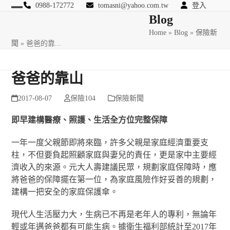
Skip
0988-172772
tomasni@yahoo.com.tw
登入
Open
Close
Blog
to
匯豐國際風險管理顧問
content
Home
»
Blog
»
保險新
mobile
mobile
聞
»
爸爸的靠...
menu
menu
爸爸的靠山
2017-08-07
保險104
保險新聞
即早建構醫療、照護、生活全方位完整保障
一年一度父親節即將來臨，許多父親是家庭經濟重要支
柱，不但要負起照顧家庭與妻兒的責任，更是家中主要經
濟收入的來源。元大人壽建議民眾，規劃家庭保障時，應
將爸爸的保障擺在第一位，為家庭風險作好妥善的規劃，
建構一把安全的家庭保護傘。
現代人生活壓力大，生病已不再是老年人的專利，無論年
輕或年邁爸爸都有可能生病。據衛生福利部統計至2017年