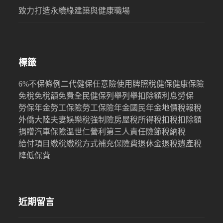
致力打造永續綠建築與健康職場
標籤
6%
不保條例
二代健保
任意險
使用牌照稅
健保
健康保險
免稅
免稅額
免費
全民健保
列舉
列舉扣除額
利息
勞保
勞保年金
勞工保險
勞工保險年金
國民年金
地價稅
報稅
外僑
大陸
夫妻
娛樂稅
強制險
房屋稅
所得稅
扣稅
扣除額
捐贈
汽車保險
溫世仁
營利
第三人責任險
節稅
納稅
給付項目
繳稅
繳稅方式
補充保險費
退休金
退稅
遺產稅
降低保費
近期留言