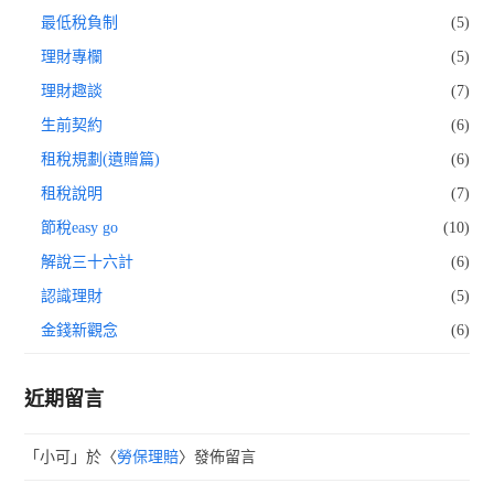
最低稅負制
(5)
理財專欄
(5)
理財趣談
(7)
生前契約
(6)
租稅規劃(遺贈篇)
(6)
租稅說明
(7)
節稅easy go
(10)
解說三十六計
(6)
認識理財
(5)
金錢新觀念
(6)
近期留言
「
小可
」於〈
勞保理賠
〉發佈留言