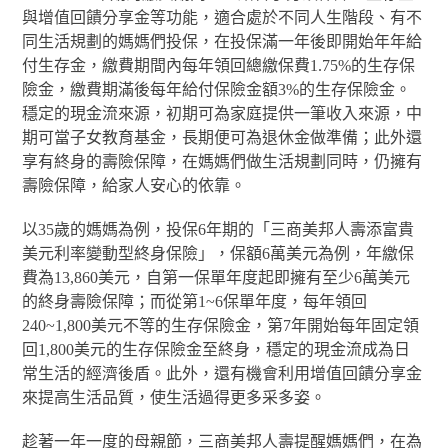
與增值回饋分享金等功能，適合處於不同人生階段、有不
同生活規劃的媽媽們投保，在投保滿一年後即開始年年給
付生存金，繳費期間內每年領回總繳保費1.75%的生存保
險金，繳費期滿後每年給付保險金額3%的生存保險金。
穩定的現金流來源，初期可為家庭提供一筆收入來源，中
期可當子女教育基金，長期便可為退休金做準備；此外還
享有終身的壽險保障，在媽媽們做生活規劃同時，仍擁有
壽險保障，給家人安心的依靠。
以35歲的媽媽為例，投保6年期的「三商美邦人壽添富貴
美元利率變動型終身保險」，保額6萬美元為例，年繳保
費為13,860美元，自第一保單年度起即擁有至少6萬美元
的終身壽險保障；而從第1~6保單年度，每年領回
240~1,800美元不等的生存保險金，第7年開始每年固定領
回1,800美元的生存保險金至終身，穩定的現金流成為日
常生活的經濟後盾。此外，還有機會利用增值回饋分享金
來提高生活品質，使生活過得更多采多姿。
趁著一年一度的母親節，三商美邦人壽提醒媽媽們，在為