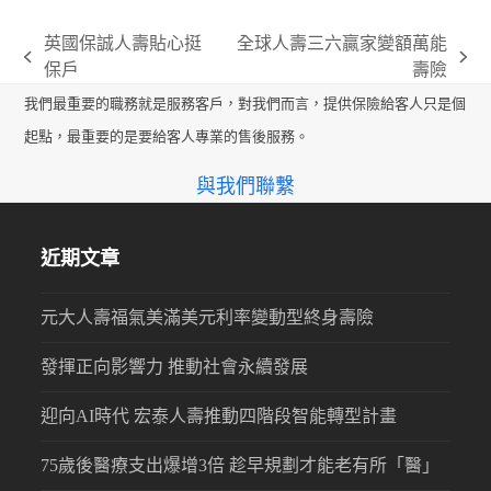
英國保誠人壽貼心挺
全球人壽三六贏家變額萬能
previous
next
保戶
壽險
post:
post:
我們最重要的職務就是服務客戶，對我們而言，提供保險給客人只是個
起點，最重要的是要給客人專業的售後服務。
與我們聯繫
近期文章
元大人壽福氣美滿美元利率變動型終身壽險
發揮正向影響力 推動社會永續發展
迎向AI時代 宏泰人壽推動四階段智能轉型計畫
75歲後醫療支出爆增3倍 趁早規劃才能老有所「醫」