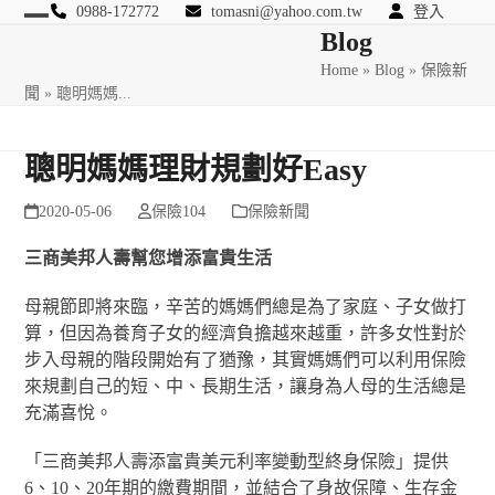
Skip
0988-172772
tomasni@yahoo.com.tw
登入
Open
Close
Blog
to
匯豐國際風險管理顧問
content
Home
»
Blog
»
保險新
mobile
mobile
聞
»
聰明媽媽...
menu
menu
聰明媽媽理財規劃好Easy
2020-05-06
保險104
保險新聞
三商美邦人壽幫您增添富貴生活
母親節即將來臨，辛苦的媽媽們總是為了家庭、子女做打
算，但因為養育子女的經濟負擔越來越重，許多女性對於
步入母親的階段開始有了猶豫，其實媽媽們可以利用保險
來規劃自己的短、中、長期生活，讓身為人母的生活總是
充滿喜悅。
「三商美邦人壽添富貴美元利率變動型終身保險」提供
6、10、20年期的繳費期間，並結合了身故保障、生存金