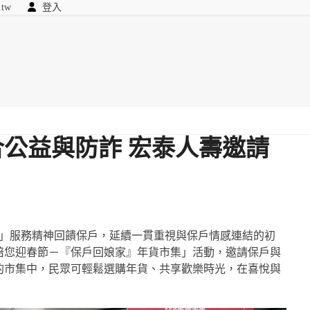
.tw
登入
顧問
searc
我們
公益與防詐 宏泰人壽邀請
級」服務精神回饋保戶，延續一貫重視與保戶情感連結的初
陪您迎春節－『保戶回娘家』年貨市集」活動，邀請保戶與
的市集中，民眾可輕鬆選購年貨、共享歡樂時光，在喜悅與