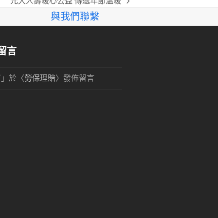
元大人壽暖心公益 傳遞年節溫暖
next
與我們聯繫
post:
留言
可
」於〈
勞保理賠
〉發佈留言