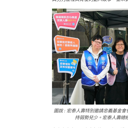
圖說 : 宏泰人壽特別邀請忠義基金
持弱勢兒少。宏泰人壽總