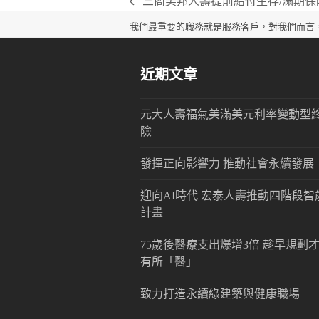
三商美邦人壽提前給付生存/滿期保
previous
post:
我們最重要的職務就是服務客戶，對我們而言
近期文章
元大人壽福氣美滿美元利率變動型
險
發揮正向影響力 推動社會永續發展
迎向AI時代 宏泰人壽推動四階段智
計畫
75歲後醫療支出爆增3倍 趁早規劃
有所「醫」
致力打造永續綠建築與健康職場