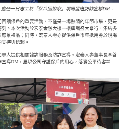
右）擔任一日志工於「保戶回娘家」現場發送防詐宣導DM。
司回饋保戶的重要活動，不僅是一場熱鬧的年節市集，更是
時刻。本次活動於宏泰金融大樓一樓廣場盛大舉行，集結多
與應景禮品；同時，宏泰人壽亦提供保戶市集抵用券於現場
的支持與信賴。
由專人提供相關諮詢服務及防詐宣導。宏泰人壽董事長李啓
詐宣導DM，展現公司守護保戶的用心，落實公平待客精