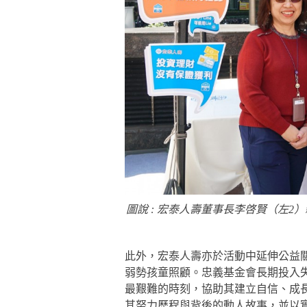
圖說 : 宏泰人壽董事長李啓賢（左
此外，宏泰人壽亦於活動中延伸公益
弱勢孩童照顧。忠義基金會長期投入
最艱難的時刻，協助其建立自信、成
其努力歷程與背後的動人故事，並以