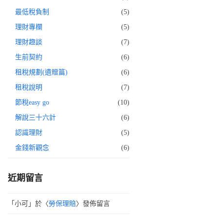
最低稅負制
(5)
理財專欄
(5)
理財趣談
(7)
生前契約
(6)
租稅規劃(遺贈篇)
(6)
租稅說明
(7)
節稅easy go
(10)
解說三十六計
(6)
認識理財
(5)
金錢新觀念
(6)
近期留言
「
小可
」於〈
勞保理賠
〉發佈留言