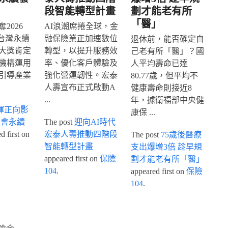
段智能轉型計畫
劃才能老有所
「醫」
2026
AI浪潮席捲全球，金
IA台灣永續
融保險業正加速數位
退休前，能否確定自
大獎肯定
轉型，以提升服務效
己老有所「醫」？國
機構運用
率、優化客戶體驗及
人平均壽命已達
引導產業
強化營運韌性。宏泰
80.77歲，但平均不
人壽宣布正式啟動A
健康壽命則接近8
...
年，據衛福部中央健
揮正向影
康保 ...
社會永續
The post
迎向AI時代
 first on
宏泰人壽推動四階段
The post
75歲後醫療
智能轉型計畫
支出爆增3倍 趁早規
appeared first on
保險
劃才能老有所「醫」
104
.
appeared first on
保險
104
.