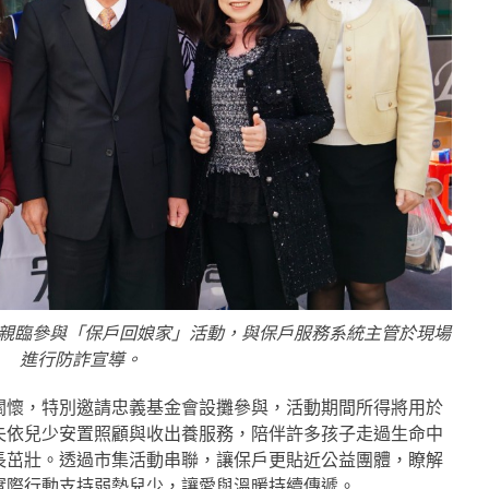
2）親臨參與「保戶回娘家」活動，與保戶服務系統主管於現場
進行防詐宣導。
關懷，特別邀請忠義基金會設攤參與，活動期間所得將用於
失依兒少安置照顧與收出養服務，陪伴許多孩子走過生命中
長茁壯。透過市集活動串聯，讓保戶更貼近公益團體，瞭解
實際行動支持弱勢兒少，讓愛與溫暖持續傳遞。