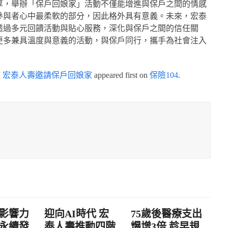
厚，舉辦「保戶回娘家」活動不僅能增進與保戶之間的情感
參與者心中最柔軟的部分，因此格外具有意義。未來，宏泰
透過多元回饋活動與貼心服務，深化與保戶之間的信任關
更多兼具溫度與意義的活動，與保戶同行，攜手為社會注入
 宏泰人壽邀請保戶回娘家
appeared first on
保險104
.
影響力
迎向AI時代 宏
75歲後醫療支出
永續發
泰人壽推動四階
爆增3倍 趁早規