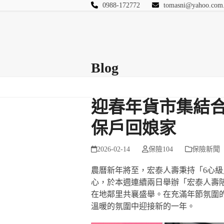
Skip
0988-172772
tomasni@yahoo.com
to
匯豐國際風險管理
content
首頁
關於站長
Blog
保險Q&A
連絡
Blog
迎春年貨市集結合
保戶回娘家
2026-02-14
保險104
保險新聞
農曆新年將至，宏泰人壽秉持「6心
心，於本週連續兩日舉辦「宏泰人壽
在地鄰里共襄盛舉。在充滿年節氛圍
溫暖的氛圍中迎接新的一年。