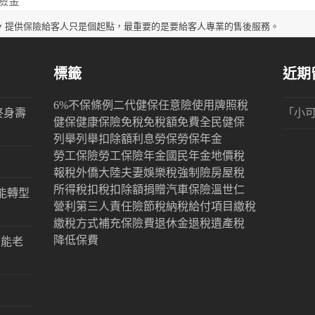
險金
，提供保險給客人只是個起點，最重要的是要給客人專業的售後服務。
標籤
近期
6%
不保條例
二代健保
任意險
使用牌照稅
終身壽
「
小
健保
健康保險
免稅
免稅額
免費
全民健保
列舉
列舉扣除額
利息
勞保
勞保年金
勞工保險
勞工保險年金
國民年金
地價稅
報稅
外僑
大陸
夫妻
娛樂稅
強制險
房屋稅
所得稅
扣稅
扣除額
捐贈
汽車保險
溫世仁
能轉型
營利
第三人責任險
節稅
納稅
給付項目
繳稅
繳稅方式
補充保險費
退休金
退稅
遺產稅
降低保費
才能老