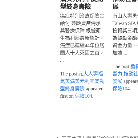
型終身壽險
展
癌症特別治療保險金
南山人壽勇奪
給付 兼顧資產傳承
Taiwan S
與醫療保障 根據衛
投資獎三項
生福利部最新統計，
為鼓勵金融
癌症已連續44年位居
資金力量，
國人十大死因之首，
加速 ...
...
The post
發
The post
元大人壽福
響力 推動
氣美滿美元利率變動
發展
appeared
型終身壽險
appeared
保險104
.
first on
保險104
.