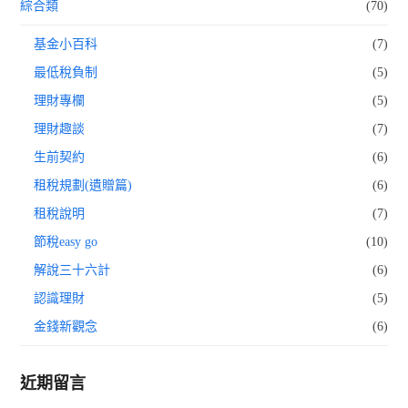
綜合類
(70)
基金小百科
(7)
最低稅負制
(5)
理財專欄
(5)
理財趣談
(7)
生前契約
(6)
租稅規劃(遺贈篇)
(6)
租稅說明
(7)
節稅easy go
(10)
解說三十六計
(6)
認識理財
(5)
金錢新觀念
(6)
近期留言