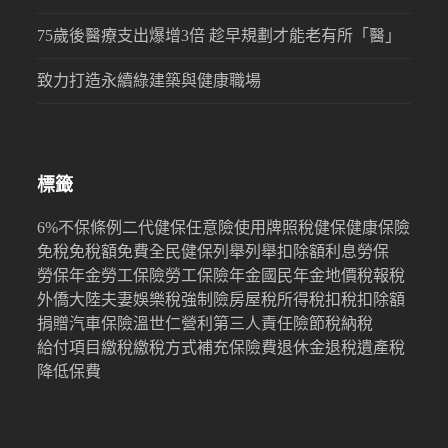
75歲後醫療支出爆增3倍 趁早規劃才能老有所「醫」
致力打造永續綠建築與健康職場
標籤
6%
不保條例
二代健保
任意險
使用牌照稅
健保
健康保險
免稅
免稅額
免費
全民健保
列舉
列舉扣除額
利息
勞保
勞保年金
勞工保險
勞工保險年金
國民年金
地價稅
報稅
外僑
大陸
夫妻
娛樂稅
強制險
房屋稅
所得稅
扣稅
扣除額
捐贈
汽車保險
溫世仁
營利
第三人責任險
節稅
納稅
給付項目
繳稅
繳稅方式
補充保險費
退休金
退稅
遺產稅
降低保費