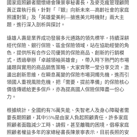
國家庭照顧者關懷總會陳景寧秘書長，及麥克瘋管理顧問
黃正霆執行長，針對「『銀』向新未來—高齡社會的家庭
照護對策」及「英雄愛美利—搶進美元時機財」兩大主
題，進行深入剖析與探討。
遠雄人壽是業界成功發展多元通路的領先標竿，持續深耕
經代保險、銀行保險、區金保險領域，站在協助經營的角
色，提供所有合作公司優質的保險商品、創新的行銷模
式，透過舉辦「卓越領袖英雄會」，帶入時下熱門的市場
議題與實用的商品銷售策略，大家齊聚一堂分享交流，激
盪出創新思維，在瞬息萬變的保險市場洞燭先機，進而引
領國人重視風險危機，把「需要‧提前準備」的保險核心
價值傳遞給更多保戶，亦為提高國人保險保障盡一份心
力。
根據統計，全國約有76萬失能、失智老人及身心障礙者需
要長期照顧，其中55%是由家人負起照顧責任，許多家庭
照顧者面臨減少工時、請假，甚至離職的困境，倡導家庭
照顧者權益多年的家總秘書長陳景寧表示，目前長照的安