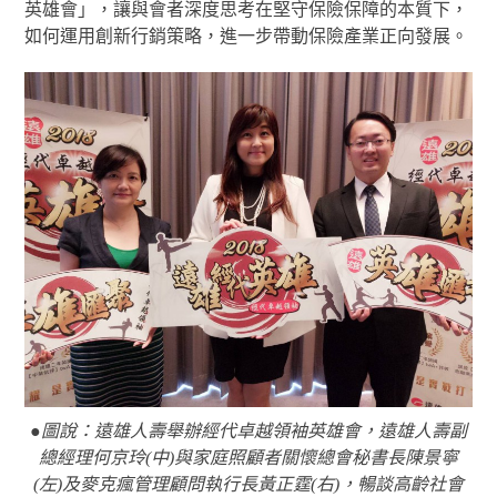
英雄會」，讓與會者深度思考在堅守保險保障的本質下，
如何運用創新行銷策略，進一步帶動保險產業正向發展。
●圖說：遠雄人壽舉辦經代卓越領袖英雄會，遠雄人壽副
總經理何京玲(中)與家庭照顧者關懷總會秘書長陳景寧
(左)及麥克瘋管理顧問執行長黃正霆(右)，暢談高齡社會