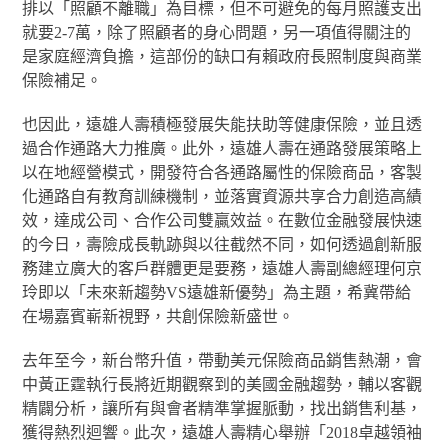
排以「照顧不離職」為目標，但不可避免的每月照護支出
就要2-7萬，除了照顧者的身心問題，另一項值得關注的
是家庭經濟負擔，這部份的缺口有賴政府長照制度與商業
保險補足。
也因此，遠雄人壽積極發展失能扶助等健康保險，並且透
過合作通路大力推廣。此外，遠雄人壽在通路發展策略上
以在地經營模式，開發符合各通路屬性的保險商品，客製
化通路自有教育訓練機制，並落實資源共享合力創造高績
效，達成公司、合作公司雙贏效益。在數位金融發展快速
的今日，壽險成長軌跡與以往截然不同，如何透過創新服
務建立廣大的客戶群體更是要務，遠雄人壽副總經理何京
玲即以「未來新趨勢VS遠雄新優勢」為主題，希冀帶給
在場嘉賓嶄新視野，共創保險新盛世。
去年至今，新台幣升值，帶動美元保險商品銷售熱潮，會
中黃正霆執行長將近期觀察到的美國金融趨勢，輔以客觀
精闢分析，讓所有與會者精準掌握脈動，找出銷售利基，
獲得熱烈迴響。此次，遠雄人壽精心舉辦「2018卓越領袖