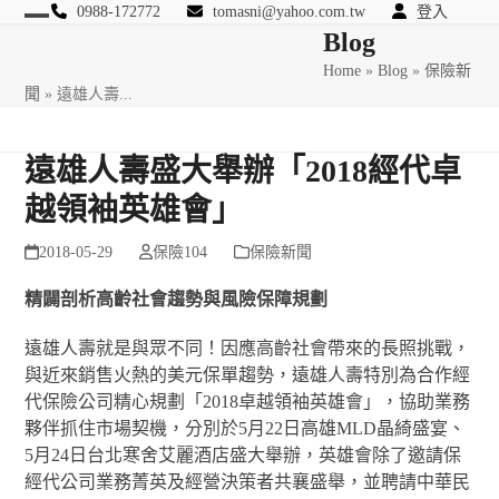
Skip
0988-172772
tomasni@yahoo.com.tw
登入
Open
Close
Blog
to
匯豐國際風險管理顧問
content
Home
»
Blog
»
保險新
mobile
mobile
聞
»
遠雄人壽...
menu
menu
遠雄人壽盛大舉辦「2018經代卓
越領袖英雄會」
2018-05-29
保險104
保險新聞
精闢剖析高齡社會趨勢與風險保障規劃
遠雄人壽就是與眾不同！因應高齡社會帶來的長照挑戰，
與近來銷售火熱的美元保單趨勢，遠雄人壽特別為合作經
代保險公司精心規劃「2018卓越領袖英雄會」，協助業務
夥伴抓住市場契機，分別於5月22日高雄MLD晶綺盛宴、
5月24日台北寒舍艾麗酒店盛大舉辦，英雄會除了邀請保
經代公司業務菁英及經營決策者共襄盛舉，並聘請中華民