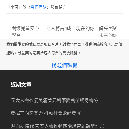
「
小可
」於〈
勞保理賠
〉發佈留言
關懷兒童安心
老人將占4成 現在的你，請先照顧
previous
next
學習
未來的你
post:
post:
我們最重要的職務就是服務客戶，對我們而言，提供保險給客人只是個
起點，最重要的是要給客人專業的售後服務。
與我們聯繫
近期文章
元大人壽福氣美滿美元利率變動型終身壽險
發揮正向影響力 推動社會永續發展
迎向AI時代 宏泰人壽推動四階段智能轉型計畫