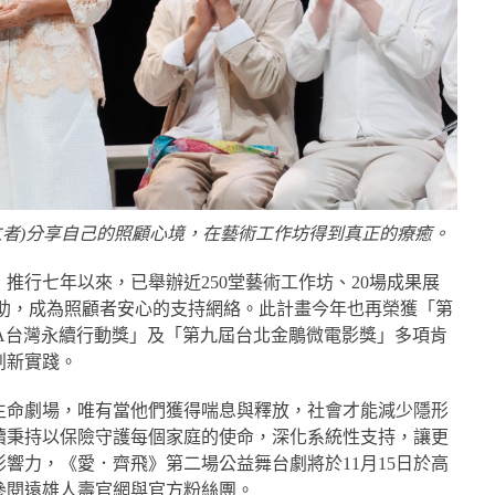
立者)分享自己的照顧心境，在藝術工作坊得到真正的療癒。
推行七年以來，已舉辦近250堂藝術工作坊、20場成果展
補助，成為照顧者安心的支持網絡。此計畫今年也再榮獲「第
TSAA台灣永續行動獎」及「第九屆台北金鵰微電影獎」多項肯
創新實踐。
生命劇場，唯有當他們獲得喘息與釋放，社會才能減少隱形
續秉持以保險守護每個家庭的使命，深化系統性支持，讓更
響力，《愛．齊飛》第二場公益舞台劇將於11月15日於高
參閱遠雄人壽官網與官方粉絲團。