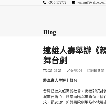
Skip
0988-172772
tomasni@yahoo.com
to
匯豐國際風險管理
content
首頁
關於站長
Blog
保險Q&A
連絡
Blog
遠雄人壽舉辦《
舞台劇
2025-09-25
保險104
保險新聞
將真實人生搬上舞台
台灣已進入超高齡社會，衛福部統計長
演重要角色，經常面臨沉重負荷，卻
求，從2019年起與果陀劇場及各地