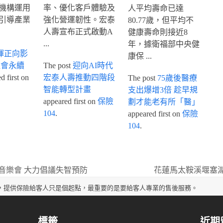
機構運用
率、優化客戶體驗及
人平均壽命已達
引導產業
強化營運韌性。宏泰
80.77歲，但平均不
人壽宣布正式啟動A
健康壽命則接近8
...
年，據衛福部中央健
揮正向影
康保 ...
社會永續
The post
迎向AI時代
 first on
宏泰人壽推動四階段
The post
75歲後醫療
智能轉型計畫
支出爆增3倍 趁早規
appeared first on
保險
劃才能老有所「醫」
104
.
appeared first on
保險
104
.
音樂會 大力倡議失智預防
花蓮馬太鞍溪堰塞
next
post:
，提供保險給客人只是個起點，最重要的是要給客人專業的售後服務。
標籤
近期