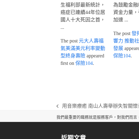
生福利部最新統計，
為鼓勵金融
癌症已連續44年位居
資金力量，
國人十大死因之首，
加速 ...
...
The post
發
The post
元大人壽福
響力 推動
氣美滿美元利率變動
發展
appeared
型終身壽險
appeared
保險104
.
first on
保險104
.
用音樂療癒 南山人壽舉辦失智關懷
previous
post:
我們最重要的職務就是服務客戶，對我們而言
近期文章