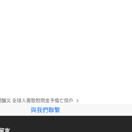
湖釀災 全球人壽致慰問金予傷亡保戶
與我們聯繫
留言