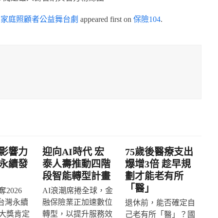
》家庭照顧者公益舞台劇
appeared first on
保險104
.
影響力
迎向AI時代 宏
75歲後醫療支出
永續發
泰人壽推動四階
爆增3倍 趁早規
段智能轉型計畫
劃才能老有所
「醫」
2026
AI浪潮席捲全球，金
IA台灣永續
融保險業正加速數位
退休前，能否確定自
大獎肯定
轉型，以提升服務效
己老有所「醫」？國