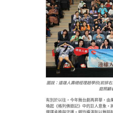
圖說：遠雄人壽總經理趙學欣(前排右
庭照顧
有別於以往，今年舞台劇再昇華，由
喚起《格列佛遊記》中的巨人意象，
選擇承擔與守護。銀玲導演則以舞蹈