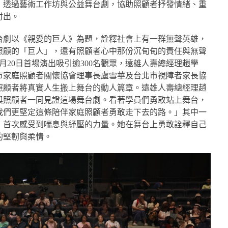
，透過藝術工作坊與公益舞台劇，協助照顧者抒發情緒、重
付出。
台劇以《親愛的巨人》為題，詮釋社會上有一群無聲英雄，
照顧的「巨人」，還有照顧者心中那份沉甸甸的責任與無聲
月20日首場演出吸引逾300名觀眾，遠雄人壽總經理趙學
市家庭照顧者關懷協會理事長盧雪華及台北市視障者家長協
照顧者將真實人生搬上舞台的動人篇章。遠雄人壽總經理趙
與照顧者一同見證這場舞台劇。看著學員們勇敢站上舞台，
我們更堅定這條陪伴家庭照顧者勇敢走下去的路。」其中一
生，首次感受到喘息與紓壓的力量。她在舞台上勇敢詮釋自己
的堅韌與柔情。