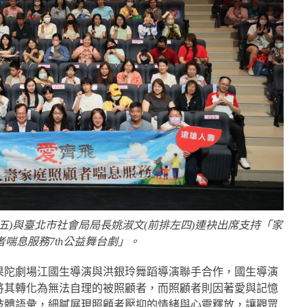
五)與臺北市社會局局長姚淑文(前排左四)連袂出席支持「家
者喘息服務7th公益舞台劇」。
果陀劇場江國生導演與洪銀玲舞蹈導演聯手合作，國生導演
將其轉化為無法自理的被照顧者，而照顧者則因著愛與記憶
肢體語彙，細膩展現照顧者壓抑的情緒與心靈釋放，讓觀眾