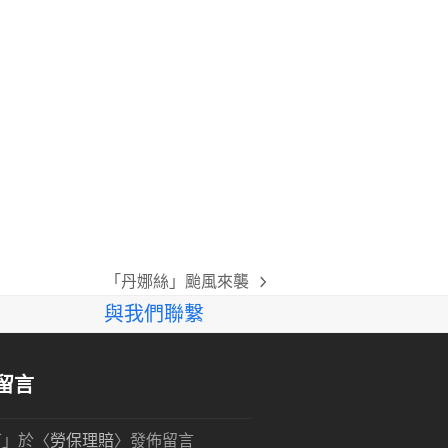
「丹娜絲」颱風來襲
next
與我們聯繫
post:
留言
可
」於〈
勞保理賠
〉發佈留言