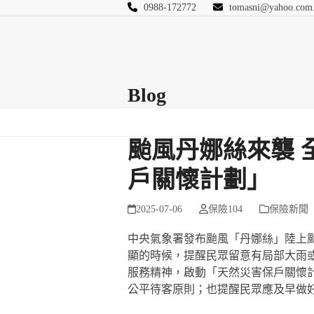
Skip
0988-172772
tomasni@yahoo.com
to
匯豐國際風險管理
content
首頁
關於站長
Blog
保險Q&A
連絡
Blog
颱風丹娜絲來襲 
戶關懷計劃」
2025-07-06
保險104
保險新聞
中央氣象署發布颱風「丹娜絲」陸上颱風
顯的時候，提醒民眾留意有局部大雨
服務精神，啟動「天然災害保戶關懷
公平待客原則；也提醒民眾應及早做