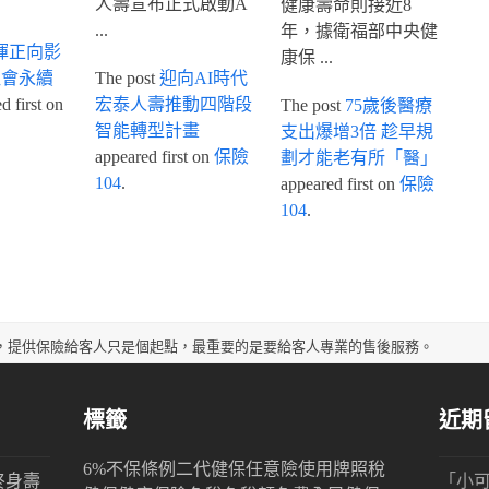
人壽宣布正式啟動A
健康壽命則接近8
...
年，據衛福部中央健
揮正向影
康保 ...
社會永續
The post
迎向AI時代
 first on
宏泰人壽推動四階段
The post
75歲後醫療
智能轉型計畫
支出爆增3倍 趁早規
appeared first on
保險
劃才能老有所「醫」
104
.
appeared first on
保險
104
.
，提供保險給客人只是個起點，最重要的是要給客人專業的售後服務。
標籤
近期
6%
不保條例
二代健保
任意險
使用牌照稅
終身壽
「
小