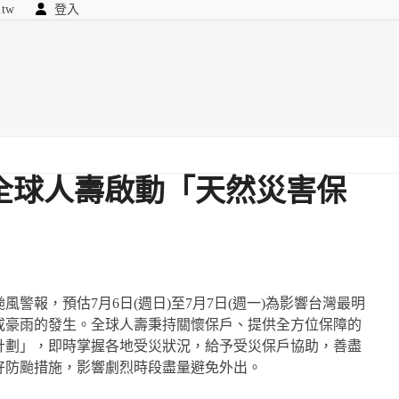
.tw
登入
顧問
searc
我們
全球人壽啟動「天然災害保
警報，預估7月6日(週日)至7月7日(週一)為影響台灣最明
或豪雨的發生。全球人壽秉持關懷保戶、提供全方位保障的
計劃」，即時掌握各地受災狀況，給予受災保戶協助，善盡
好防颱措施，影響劇烈時段盡量避免外出。