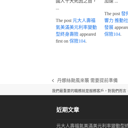
國人十大死因之首，
加速 ...
...
The post
發
The post
元大人壽福
響力 推動
氣美滿美元利率變動
發展
appeared
型終身壽險
appeared
保險104
.
first on
保險104
.
丹娜絲颱風來襲 需要提前準備
previous
post:
我們最重要的職務就是服務客戶，對我們而言
近期文章
元大人壽福氣美滿美元利率變動型