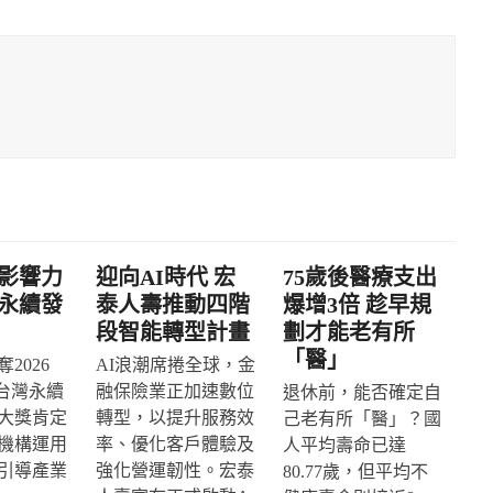
影響力
迎向AI時代 宏
75歲後醫療支出
永續發
泰人壽推動四階
爆增3倍 趁早規
段智能轉型計畫
劃才能老有所
「醫」
2026
AI浪潮席捲全球，金
IA台灣永續
融保險業正加速數位
退休前，能否確定自
大獎肯定
轉型，以提升服務效
己老有所「醫」？國
機構運用
率、優化客戶體驗及
人平均壽命已達
引導產業
強化營運韌性。宏泰
80.77歲，但平均不