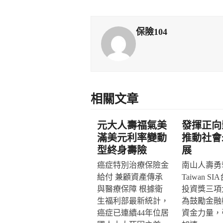
保險104
相關文章
元大人壽福氣美
發揮正向
滿美元利率變動
推動社會
型終身壽險
展
癌症特別治療保險金
南山人壽勇奪
給付 兼顧資產傳承
Taiwan S
與醫療保障 根據衛
投資獎三項
生福利部最新統計，
為鼓勵金融
癌症已連續44年位居
資金力量，