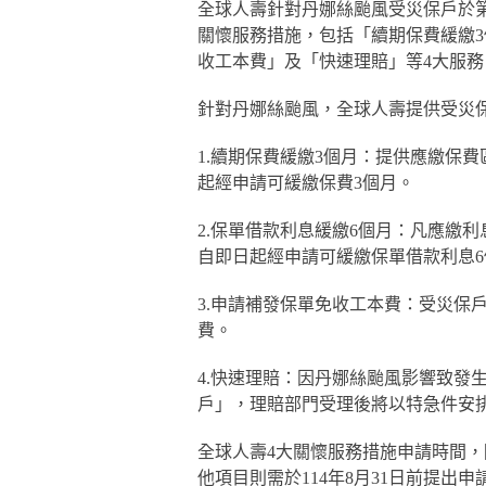
全球人壽針對丹娜絲颱風受災保戶於
關懷服務措施，包括「續期保費緩繳3
收工本費」及「快速理賠」等4大服
針對丹娜絲颱風，全球人壽提供受災
1.續期保費緩繳3個月：提供應繳保費區
起經申請可緩繳保費3個月。
2.保單借款利息緩繳6個月：凡應繳利息
自即日起經申請可緩繳保單借款利息6
3.申請補發保單免收工本費：受災保
費。
4.快速理賠：因丹娜絲颱風影響致發
戶」，理賠部門受理後將以特急件安
全球人壽4大關懷服務措施申請時間，除
他項目則需於114年8月31日前提出申