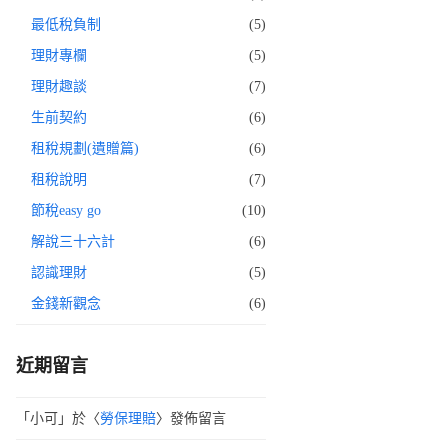
最低稅負制
(5)
理財專欄
(5)
理財趣談
(7)
生前契約
(6)
租稅規劃(遺贈篇)
(6)
租稅說明
(7)
節稅easy go
(10)
解說三十六計
(6)
認識理財
(5)
金錢新觀念
(6)
近期留言
「
小可
」於〈
勞保理賠
〉發佈留言