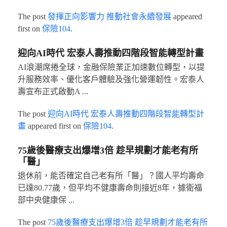
The post
發揮正向影響力 推動社會永續發展
appeared
first on
保險104
.
迎向AI時代 宏泰人壽推動四階段智能轉型計畫
AI浪潮席捲全球，金融保險業正加速數位轉型，以提
升服務效率、優化客戶體驗及強化營運韌性。宏泰人
壽宣布正式啟動A ...
The post
迎向AI時代 宏泰人壽推動四階段智能轉型計
畫
appeared first on
保險104
.
75歲後醫療支出爆增3倍 趁早規劃才能老有所
「醫」
退休前，能否確定自己老有所「醫」？國人平均壽命
已達80.77歲，但平均不健康壽命則接近8年，據衛福
部中央健康保 ...
The post
75歲後醫療支出爆增3倍 趁早規劃才能老有所