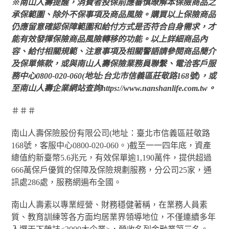
※
南山人壽提醒，消費者投保前應審慎暸解本保險商品之
承保範圍、除外不保事項及商品風險。購買以上保險商品
仍應留意確認保障範圍和給付方式是否符合自身需求，才
能有效發揮保險商品風險轉移的功能。以上詳細商品內
容、給付相關規範、注意事項及相關警語請參閱商品簡介
及保單條款，或與南山人壽保險業務員聯繫、電洽客戶服
務中心0800-020-060(地址:台北市信義區莊敬路168號)，或
至南山人壽企業網站查詢https://www.nanshanlife.com.tw。
＃＃＃
南山人壽保險股份有限公司(地址：臺北市信義區莊敬路
168號，客服中心0800-020-060。)截至一一四年底，資產
總值約新臺幣5.6兆元，有效保單逾1,190萬件，提供超過
666萬保戶優質的保障及保險規劃服務，分公司25家，通
訊處286處，服務網遍布全國。
南山人壽素以專業經營、財務穩健著稱，在業務人員素
質、教育訓練等各方面均居業界領導地位，不僅連續多年