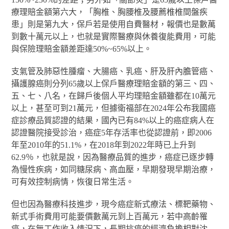
療理賠金額第六大，「胸椎、胸腰椎及腰薦椎椎間盤疾
患」則是第九大，保戶若是使用自費醫材，報價也是數萬
到數十萬元以上，也就是實際醫療與休養復能費用，可能
與保險理賠金額差距達50%~65%以上。
支氣管及肺惡性腫瘤、大腸癌、乳癌、肝及肝內膽管癌、
攝護腺癌則分列65歲以上保戶醫療理賠金額的第三、四、
五、七、八名，在歸戶後個人平均理賠金額雖都在10萬元
以上，甚至可到21萬元，但據衛福部在2024年公布我國癌
症診療品質認證的結果，國內已有84%以上的癌症病人在
認證醫院接受診治，癌症5年存活率也從認證前，即2006
年至2010年的51.1%，在2018年到2022年時已上升到
62.9％，也就是說，因為醫療品質的進步，癌症已逐步轉
為慢性疾病，如同糖尿病、高血壓，早期發現早期治療，
可有效控制病情，恢復日常生活。
但也因為醫療科技進步，現今癌症新式療法、標靶藥物、
新式手術費用可能要價數萬元到上百萬元，若中高齡罹
癌，在無工作收入情況下，長期抗癌的經濟負擔相對沈