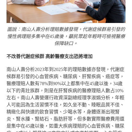
圖說：南山人壽分析理賠數據發現，代謝症候群易引發的
慢性病理賠多集中在45歲後，籲民眾趁年輕時可檢視醫療
保障缺口。
不改善代謝症候群
高齡醫療支出恐將增加
南山人壽分析2023年到2025年的理賠數據亦發現，代謝症
候群易引發的心血管疾病、糖尿病、肝腎疾病、癌症等，
醫療理賠人數有78%到90%以上都集中在45歲以後，34歲
以下的青壯族群，則是在肝腎疾病的醫療理賠人數占10%
左右。南山人壽營運行政資深副總經理李淑娟分析，年輕
人可能因為生活習慣不佳，如久坐不動、睡眠品質不佳、
精緻化與快速的飲食習慣、少喝水等，身體逐漸出現腎
炎、腎水腫、腎結石、脂肪肝等，但多數實際醫療費用還
是集中在45歲以後，如重大疾病理賠的心血管疾病、糖尿