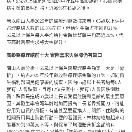
病，9成以上都是逾45歲的中壯或中高齡族群，心血管疾
病引發的長照理賠，近99%在45歲之後。
若以南山人壽2025年的醫療理賠數據來看，65歲以上保戶
占理賠總人數的16.8%左右，但給付金額占率卻逾21%，
65歲以上保戶每人平均給付金額比整體平均高近26%，代
表高齡醫療需求將大幅提升。
高齡醫療理賠前十大
實際需求與保障仍有缺口
南山人壽分析，65歲以上保戶醫療理賠金額第一大是「骨
折」，約占2025年該年齡段醫療理賠金額的11％，如同衛
生福利部國民健康署的調查，國內65歲以上長者約每6人
就有1人曾跌倒，且每12位長者中，就有1人曾因跌倒就
醫。跌倒是造成65歲以上長者受傷住院和急診的最主要原
因，其發生率會隨年齡增加而提高。長者骨折開刀，可能
會用到自費的骨板、有些甚至要置換人工關節，住院時的
相關費用與出院後行動不便的看護費，林林總總加起來可
能要20到30萬元不等，與保單平均理賠骨折金額約有
150%~230%的差距；另外如「關節炎」是65歲以上保戶醫