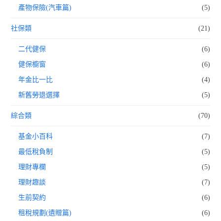
產物保險(汽車篇)
(5)
社保類
(21)
二代健保
(6)
健保櫥窗
(6)
年金比一比
(4)
新舊勞退選擇
(5)
綜合類
(70)
基金小百科
(7)
最低稅負制
(5)
理財專欄
(5)
理財趣談
(7)
生前契約
(6)
租稅規劃(遺贈篇)
(6)