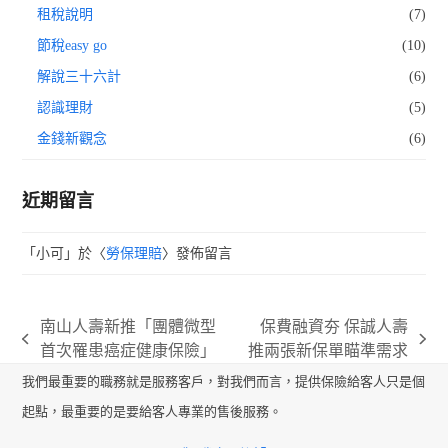
租稅說明
(7)
節稅easy go
(10)
解說三十六計
(6)
認識理財
(5)
金錢新觀念
(6)
近期留言
「
小可
」於〈
勞保理賠
〉發佈留言
南山人壽新推「團體微型
保費融資夯 保誠人壽
previous
next
首次罹患癌症健康保險」
推兩張新保單瞄準需求
post:
post:
我們最重要的職務就是服務客戶，對我們而言，提供保險給客人只是個
起點，最重要的是要給客人專業的售後服務。