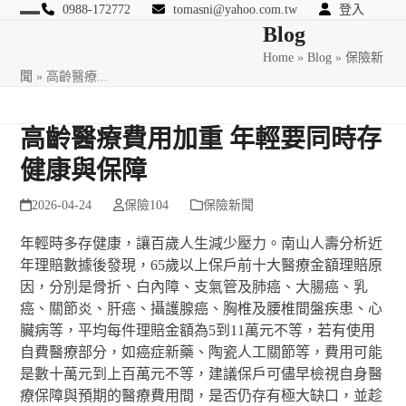
Skip
0988-172772
tomasni@yahoo.com.tw
登入
Open
Close
Blog
to
匯豐國際風險管理顧問
content
Home
»
Blog
»
保險新
mobile
mobile
聞
»
高齡醫療...
menu
menu
高齡醫療費用加重 年輕要同時存
健康與保障
2026-04-24
保險104
保險新聞
年輕時多存健康，讓百歲人生減少壓力。南山人壽分析近
年理賠數據後發現，65歲以上保戶前十大醫療金額理賠原
因，分別是骨折、白內障、支氣管及肺癌、大腸癌、乳
癌、關節炎、肝癌、攝護腺癌、胸椎及腰椎間盤疾患、心
臟病等，平均每件理賠金額為5到11萬元不等，若有使用
自費醫療部分，如癌症新藥、陶瓷人工關節等，費用可能
是數十萬元到上百萬元不等，建議保戶可儘早檢視自身醫
療保障與預期的醫療費用間，是否仍存有極大缺口，並趁