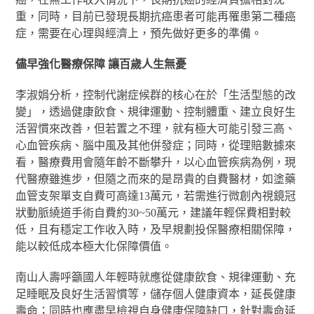
重，同時，目前已發現長期抗癌患者可能再罹患第二種癌
症，需要在心理與經濟上，預先做好更多的準備。
儘早強化醫療保障
讓百歲人生無憂
李淑娟分析，控制代謝症候群的核心在於「生活型態的改
變」，透過健康飲食、規律運動、控制體重、建立良好生
活習慣來改善，但若置之不理，就有極大可能引發三高、
心血管疾病、腦中風及其他併發症；同時，從理賠數據來
看，醫療費用會隨年齡不斷攀升，以心血管疾病為例，現
代醫療雖進步，但隨之而來的是昂貴的自費醫材，如塗藥
血管支架單支自費可高達13萬元，若需進行微創內視鏡冠
狀動脈繞道手術自費約30~50萬元，建議年輕保費相對較
低，且有穩定工作收入時，及早規劃投保醫療相關保障，
能以較低成本極大化保障價值。
南山人壽呼籲國人年輕時就應從健康飲食、規律運動、充
足睡眠及良好生活習慣等，儲存個人健康資本，延長健康
壽命；同時也應盡早檢視自身健康保障缺口，針對壽命延