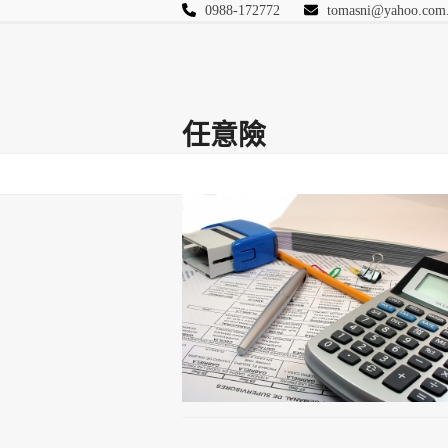
Skip
0988-172772
tomasni@yahoo.com
to
匯豐國際風險管理
content
首頁
關於站長
Blog
保險Q&A
連絡
任意險