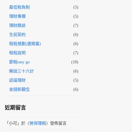
最低稅負制
(5)
理財專欄
(5)
理財趣談
(7)
生前契約
(6)
租稅規劃(遺贈篇)
(6)
租稅說明
(7)
節稅easy go
(10)
解說三十六計
(6)
認識理財
(5)
金錢新觀念
(6)
近期留言
「
小可
」於〈
勞保理賠
〉發佈留言