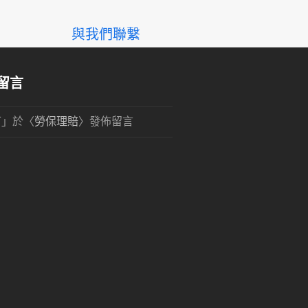
與我們聯繫
留言
可
」於〈
勞保理賠
〉發佈留言