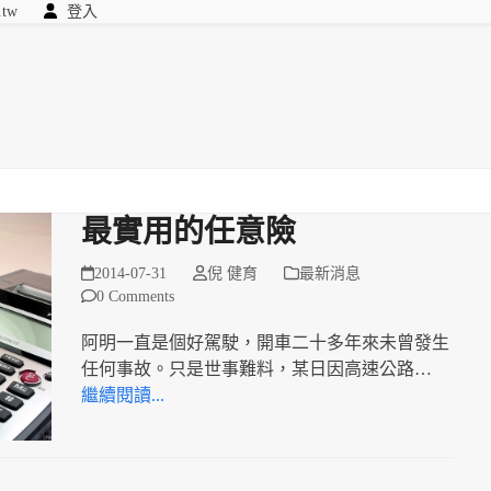
.tw
登入
顧問
searc
我們
最實用的任意險
2014-07-31
倪 健育
最新消息
0 Comments
阿明一直是個好駕駛，開車二十多年來未曾發生
任何事故。只是世事難料，某日因高速公路…
繼續閱讀...