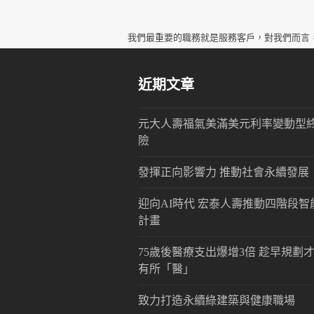
我們最重要的職務就是服務客戶，對我們而言
近期文章
元大人壽福氣美滿美元利率變動型
險
發揮正向影響力 推動社會永續發展
迎向AI時代 宏泰人壽推動四階段智
計畫
75歲後醫療支出爆增3倍 趁早規劃
有所「醫」
致力打造永續綠建築與健康職場