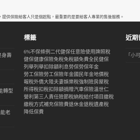
，提供保險給客人只是個起點，最重要的是要給客人專業的售後服務。
標籤
近期
6%
不保條例
二代健保
任意險
使用牌照稅
終身壽
「
小
健保
健康保險
免稅
免稅額
免費
全民健保
列舉
列舉扣除額
利息
勞保
勞保年金
勞工保險
勞工保險年金
國民年金
地價稅
報稅
外僑
大陸
夫妻
娛樂稅
強制險
房屋稅
所得稅
扣稅
扣除額
捐贈
汽車保險
溫世仁
能轉型
營利
第三人責任險
節稅
納稅
給付項目
繳稅
繳稅方式
補充保險費
退休金
退稅
遺產稅
降低保費
才能老