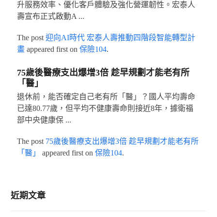
升服務效率、優化客戶體驗及強化營運韌性。宏泰人
壽宣布正式啟動A ...
The post
迎向AI時代 宏泰人壽推動四階段智能轉型計
畫
appeared first on
保險104
.
75歲後醫療支出爆增3倍 趁早規劃才能老有所
「醫」
退休前，能否確定自己老有所「醫」？國人平均壽命
已達80.77歲，但平均不健康壽命則接近8年，據衛福
部中央健康保 ...
The post
75歲後醫療支出爆增3倍 趁早規劃才能老有所
「醫」
appeared first on
保險104
.
近期文章