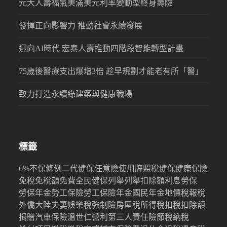
元大人壽福氣美滿美元利率變動型終身壽險
發揮正向影響力 推動社會永續發展
迎向AI時代 宏泰人壽推動四階段智能轉型計畫
75歲後醫療支出爆增3倍 趁早規劃才能老有所「醫」
致力打造永續綠建築與健康職場
標籤
6%
不保條例
二代健保
任意險
使用牌照稅
健保
健康保險
免稅
免稅額
免費
全民健保
列舉
列舉扣除額
利息
勞保
勞保年金
勞工保險
勞工保險年金
國民年金
地價稅
報稅
外僑
大陸
夫妻
娛樂稅
強制險
房屋稅
所得稅
扣稅
扣除額
捐贈
汽車保險
溫世仁
營利
第三人責任險
節稅
納稅