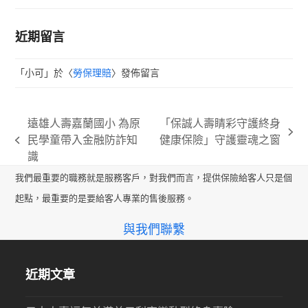
近期留言
「
小可
」於〈
勞保理賠
〉發佈留言
遠雄人壽嘉蘭國小 為原
「保誠人壽睛彩守護終身
next
民學童帶入金融防詐知
健康保險」守護靈魂之窗
previous
post:
識
post:
我們最重要的職務就是服務客戶，對我們而言，提供保險給客人只是個
起點，最重要的是要給客人專業的售後服務。
與我們聯繫
近期文章