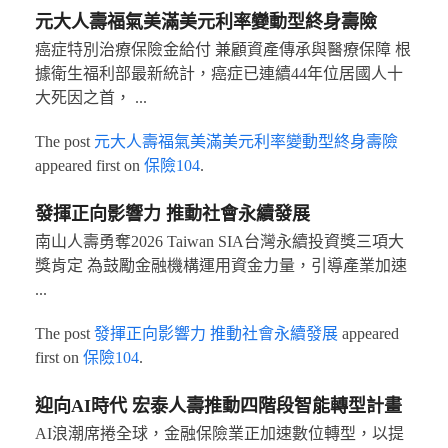
元大人壽福氣美滿美元利率變動型終身壽險
癌症特別治療保險金給付 兼顧資產傳承與醫療保障 根
據衛生福利部最新統計，癌症已連續44年位居國人十
大死因之首， ...
The post
元大人壽福氣美滿美元利率變動型終身壽險
appeared first on
保險104
.
發揮正向影響力 推動社會永續發展
南山人壽勇奪2026 Taiwan SIA台灣永續投資獎三項大
獎肯定 為鼓勵金融機構運用資金力量，引導產業加速
...
The post
發揮正向影響力 推動社會永續發展
appeared
first on
保險104
.
迎向AI時代 宏泰人壽推動四階段智能轉型計畫
AI浪潮席捲全球，金融保險業正加速數位轉型，以提