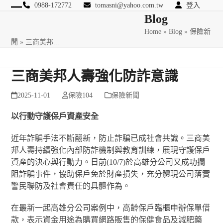
Skip
0988-172772
tomasni@yahoo.com.tw
登入
Open
Close
Blog
to
匯豐國際風險管理顧問
content
Home
»
Blog
»
保險新
mobile
mobile
聞
»
三商美邦...
menu
menu
三商美邦人壽強化防詐意識
2025-11-01
保險104
保險新聞
以行動守護保戶資產安全
近年詐騙手法不斷翻新，防止詐騙已成社會共識。三商美
邦人壽持續強化內部防詐機制與教育訓練，展現守護保戶
資產的決心與行動力。日前(10/7)於高雄分公司又成功攔
阻詐騙事件，協助保戶免於財產損失，充分體現公司落實
警民聯防及社會責任的具體作為。
在最新一起高雄分公司案例中，高齡保戶臨櫃申辦保單借
款，表示資金用途為購買網路販售的保健食品及減肥藥