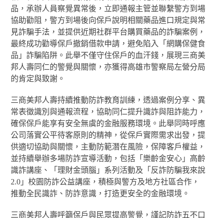
品，承辦人員察覺異常後，立即通報主管並聯繫警方到場
協助勸阻，警方到場後向保戶說明相關藥品進口規定與常
見詐騙手法，並提供近期社群平台購買藥品的詐騙案例，
最終成功勸導保戶撤銷借款申請，避免陷入「網購保健食
品」詐騙陷阱。此舉不僅守住保戶的血汗錢，展現三商美
邦人壽同仁的警覺與關懷，亦獲得高雄市警察局左營分局
的肯定與致謝。
三商美邦人壽持續推動防詐教育訓練，透過案例分享、異
常表徵識別與通報流程，協助同仁提升識詐與阻詐能力，
確保保戶能享有安全無虞的金融服務環境。此舉同時呼應
公司落實公平待客原則的精神，從保戶實際需求出發，提
供適切協助與關懷，主動防範潛在風險，保障客戶權益，
並持續舉辦多場防詐宣導活動，包括「樂齡金安心」高齡
識詐講座、「理財金頭腦」系列活動及「反詐防騙我來說
2.0」校園防詐公益講座，積極與警方及地方社區合作，
推動全民識詐、防詐意識，打造更安全的金融環境。
三商美邦人壽呼籲保戶與民眾提高警覺，謹記防詐五不口