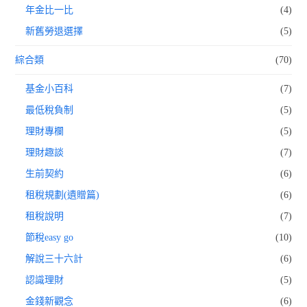
年金比一比
(4)
新舊勞退選擇
(5)
綜合類
(70)
基金小百科
(7)
最低稅負制
(5)
理財專欄
(5)
理財趣談
(7)
生前契約
(6)
租稅規劃(遺贈篇)
(6)
租稅說明
(7)
節稅easy go
(10)
解說三十六計
(6)
認識理財
(5)
金錢新觀念
(6)