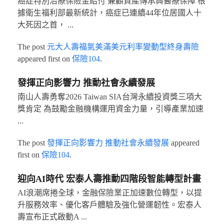
癌症特別治療保險金給付 兼顧資產傳承與醫療保障 根
據衛生福利部最新統計，癌症已連續44年位居國人十
大死因之首， ...
The post
元大人壽福氣美滿美元利率變動型終身壽險
appeared first on
保險104
.
發揮正向影響力 推動社會永續發展
南山人壽勇奪2026 Taiwan SIA台灣永續投資獎三項大
獎肯定 為鼓勵金融機構運用資金力量，引導產業加速
...
The post
發揮正向影響力 推動社會永續發展
appeared
first on
保險104
.
迎向AI時代 宏泰人壽推動四階段智能轉型計畫
AI浪潮席捲全球，金融保險業正加速數位轉型，以提
升服務效率、優化客戶體驗及強化營運韌性。宏泰人
壽宣布正式啟動A ...