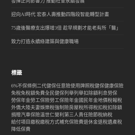
發揮正向影響力 推動社會永續發展
迎向AI時代 宏泰人壽推動四階段智能轉型計畫
75歲後醫療支出爆增3倍 趁早規劃才能老有所「醫」
致力打造永續綠建築與健康職場
標籤
6%
不保條例
二代健保
任意險
使用牌照稅
健保
健康保險
免稅
免稅額
免費
全民健保
列舉
列舉扣除額
利息
勞保
勞保年金
勞工保險
勞工保險年金
國民年金
地價稅
報稅
外僑
大陸
夫妻
娛樂稅
強制險
房屋稅
所得稅
扣稅
扣除額
捐贈
汽車保險
溫世仁
營利
第三人責任險
節稅
納稅
給付項目
繳稅
繳稅方式
補充保險費
退休金
退稅
遺產稅
降低保費