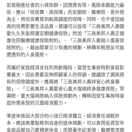
若是剛進社會的小資族群，因預算有限，風險承擔能力最
低，應以「低保費、高保障」的定期險、醫療險、意外險
為主，用低保費買到較高額度的保障，同時，也不會因過
高的保費影響生活品質。建議可以投保「三商美邦人壽關
愛久久失能照護定期健康保險」附加「三商美邦人壽正健
康住院醫療健康保險附約」、「三商美邦人壽個人傷害保
險附約」，藉由簡單又少負擔的規劃，移轉年輕朋友可能
遭遇到的人身風險。
而屬於家庭經濟支柱的熟齡階段，當發生事故時對家庭影
響最大，因此需要足夠照顧家人的保額，建議除了調高原
有的保險額度外，應再將「三商美邦人壽祥安心終身壽
險」、「三商美邦人壽愛安心重大傷病終身健康保險」等
壽險、重大傷病險納入保險規劃內，轉移因發生事故時家
庭所需承受的沉重經濟壓力。
準退休族因大部分的小孩已經濟獨立，經濟責任減輕許
多，應該將重點移到自身的退休規劃，可以善用投資型年
金商品幫自己累積退休金；而隨著年紀漸增，醫療需求開