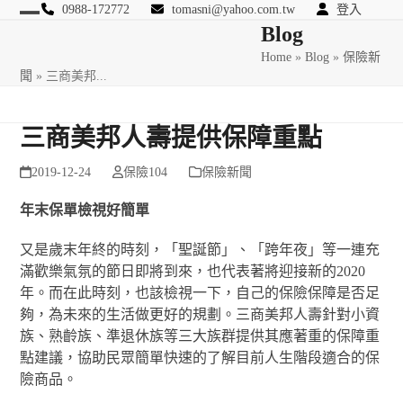
Skip
0988-172772
tomasni@yahoo.com.tw
登入
Open
Close
Blog
to
匯豐國際風險管理顧問
content
Home
»
Blog
»
保險新
mobile
mobile
聞
»
三商美邦...
menu
menu
三商美邦人壽提供保障重點
2019-12-24
保險104
保險新聞
年末保單檢視好簡單
又是歲末年終的時刻，「聖誕節」、「跨年夜」等一連充
滿歡樂氣氛的節日即將到來，也代表著將迎接新的2020
年。而在此時刻，也該檢視一下，自己的保險保障是否足
夠，為未來的生活做更好的規劃。三商美邦人壽針對小資
族、熟齡族、準退休族等三大族群提供其應著重的保障重
點建議，協助民眾簡單快速的了解目前人生階段適合的保
險商品。