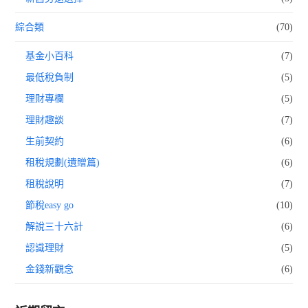
綜合類
(70)
基金小百科
(7)
最低稅負制
(5)
理財專欄
(5)
理財趣談
(7)
生前契約
(6)
租稅規劃(遺贈篇)
(6)
租稅說明
(7)
節稅easy go
(10)
解說三十六計
(6)
認識理財
(5)
金錢新觀念
(6)