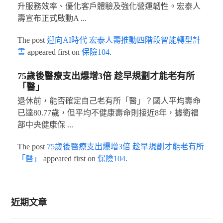
升服務效率、優化客戶體驗及強化營運韌性。宏泰人
壽宣布正式啟動A ...
The post
迎向AI時代 宏泰人壽推動四階段智能轉型計
畫
appeared first on
保險104
.
75歲後醫療支出爆增3倍 趁早規劃才能老有所
「醫」
退休前，能否確定自己老有所「醫」？國人平均壽命
已達80.77歲，但平均不健康壽命則接近8年，據衛福
部中央健康保 ...
The post
75歲後醫療支出爆增3倍 趁早規劃才能老有所
「醫」
appeared first on
保險104
.
近期文章