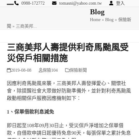
Skip
0988-172772
tomasni@yahoo.com.tw
登入
Open
Close
Blog
to
匯豐國際風險管理顧問
content
Home
»
Blog
»
保險新
mobile
mobile
聞
»
三商美邦...
menu
menu
三商美邦人壽提供利奇馬颱風受
災保戶相關措施
2019-08-08
保險104
保險新聞
因應利奇馬颱風來襲，三商美邦人壽發揮愛心、關懷社
會，除提醒社會大眾做好防颱準備外，並針對利奇馬颱風
啟動相關保戶服務因應機制如下：
1
、保單借款利息減免
即日起至108年09月30日止，受災保戶淨增加之保單借
款，自借款申請日起優待免息90天，每張保單之累計免息