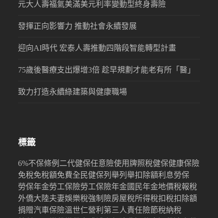
元大人壽福氣美滿美元利率變動型終身壽險
發揮正向影響力 推動社會永續發展
迎向AI時代 宏泰人壽推動四階段智能轉型計畫
75歲後醫療支出爆增3倍 趁早規劃才能老有所「醫」
致力打造永續綠建築與健康職場
標籤
6%
不保條例
二代健保
任意險
使用牌照稅
健保
健康保險
免稅
免稅額
免費
全民健保
列舉
列舉扣除額
利息
勞保
勞保年金
勞工保險
勞工保險年金
國民年金
地價稅
報稅
外僑
大陸
夫妻
娛樂稅
強制險
房屋稅
所得稅
扣稅
扣除額
捐贈
汽車保險
溫世仁
營利
第三人責任險
節稅
納稅