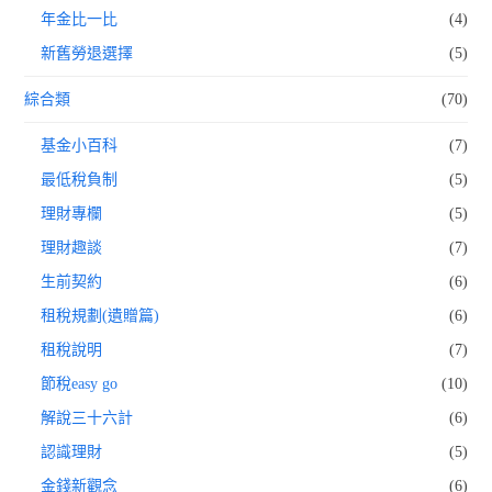
年金比一比
(4)
新舊勞退選擇
(5)
綜合類
(70)
基金小百科
(7)
最低稅負制
(5)
理財專欄
(5)
理財趣談
(7)
生前契約
(6)
租稅規劃(遺贈篇)
(6)
租稅說明
(7)
節稅easy go
(10)
解說三十六計
(6)
認識理財
(5)
金錢新觀念
(6)