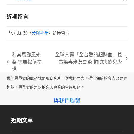
近期留言
「
小可
」於〈
勞保理賠
〉發佈留言
利其馬颱風來
全球人壽「全台愛的超熱血」義
next
襲 需要提前準
賣無毒米友善茶 捐助失依兒少
previous
post:
備
post:
我們最重要的職務就是服務客戶，對我們而言，提供保險給客人只是個
起點，最重要的是要給客人專業的售後服務。
與我們聯繫
近期文章