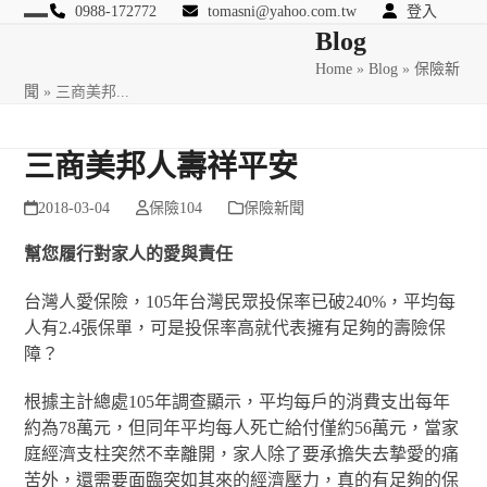
Skip
0988-172772
tomasni@yahoo.com.tw
登入
Open
Close
Blog
to
匯豐國際風險管理顧問
content
Home
»
Blog
»
保險新
mobile
mobile
聞
»
三商美邦...
menu
menu
三商美邦人壽祥平安
2018-03-04
保險104
保險新聞
幫您履行對家人的愛與責任
台灣人愛保險，105年台灣民眾投保率已破240%，平均每
人有2.4張保單，可是投保率高就代表擁有足夠的壽險保
障？
根據主計總處105年調查顯示，平均每戶的消費支出每年
約為78萬元，但同年平均每人死亡給付僅約56萬元，當家
庭經濟支柱突然不幸離開，家人除了要承擔失去摯愛的痛
苦外，還需要面臨突如其來的經濟壓力，真的有足夠的保