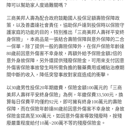
障可以幫助家人度過難關嗎？
三商美邦人壽為配合政府鼓勵國人投保足額壽險保障政
策，以及善盡達社會責任，協助保戶達到投保時以保險守
護家庭的功能的目的，特別推出「三商美邦人壽祥平安終
身保險」，本商品是一張結合壽險保障與意外保障的二合
一保單，除了提供一般的壽險保障外，在保戶保險年齡達
80歲前因意外傷害不幸身故，再額外給予保險金額2倍的
意外身故保障，另外還提供殘廢保險金，可用來支付因意
外傷害保險事故發生時所需負擔的醫藥費用或補貼治療期
間中斷的收入，降低突發事故對家庭造成的衝擊。
以30歲男性投保20年期繳費，保險金額100萬元的「三商
美邦人壽祥平安終身保險」為例，年繳保費33,500元，換
算每日保費平均僅約92元，即可擁有終身100萬元的壽險
保障，而在保險年齡達80歲前因意外傷害不幸身故，身故
保險金提高至300萬元，如因意外傷害導致殘廢時，按殘
廢嚴重程度給付10萬~200萬不等的殘廢保險金。