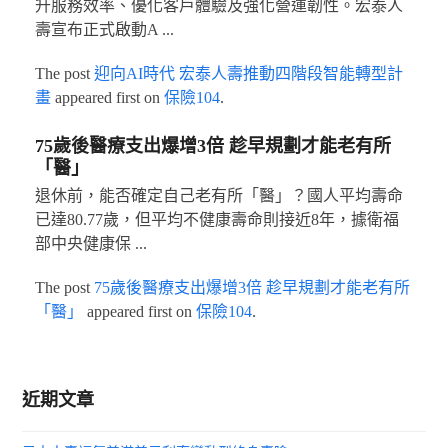
升服務效率、優化客戶體驗及強化營運韌性。宏泰人
壽宣布正式啟動A ...
The post
迎向AI時代 宏泰人壽推動四階段智能轉型計
畫
appeared first on
保險104
.
75歲後醫療支出爆增3倍 趁早規劃才能老有所
「醫」
退休前，能否確定自己老有所「醫」？國人平均壽命
已達80.77歲，但平均不健康壽命則接近8年，據衛福
部中央健康保 ...
The post
75歲後醫療支出爆增3倍 趁早規劃才能老有所
「醫」
appeared first on
保險104
.
近期文章