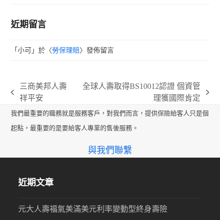
近期留言
「
小可
」於〈
勞保理賠
〉發佈留言
三商美邦人壽
全球人壽取得BS10012認證 個資管
previous
next
祥平安
理獲國際肯定
post:
post:
我們最重要的職務就是服務客戶，對我們而言，提供保險給客人只是個
起點，最重要的是要給客人專業的售後服務。
與我們聯繫
近期文章
元大人壽福氣美滿美元利率變動型終身壽險