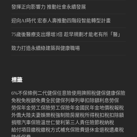
發揮正向影響力 推動社會永續發展
迎向AI時代 宏泰人壽推動四階段智能轉型計畫
75歲後醫療支出爆增3倍 趁早規劃才能老有所「醫」
致力打造永續綠建築與健康職場
標籤
6%
不保條例
二代健保
任意險
使用牌照稅
健保
健康保險
免稅
免稅額
免費
全民健保
列舉
列舉扣除額
利息
勞保
勞保年金
勞工保險
勞工保險年金
國民年金
地價稅
報稅
外僑
大陸
夫妻
娛樂稅
強制險
房屋稅
所得稅
扣稅
扣除額
捐贈
汽車保險
溫世仁
營利
第三人責任險
節稅
納稅
給付項目
繳稅
繳稅方式
補充保險費
退休金
退稅
遺產稅