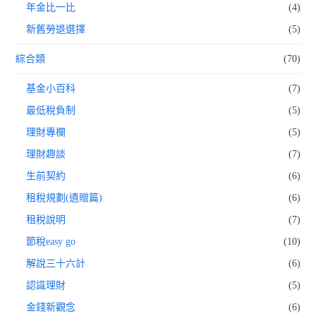
年金比一比
(4)
新舊勞退選擇
(5)
綜合類
(70)
基金小百科
(7)
最低稅負制
(5)
理財專欄
(5)
理財趣談
(7)
生前契約
(6)
租稅規劃(遺贈篇)
(6)
租稅說明
(7)
節稅easy go
(10)
解說三十六計
(6)
認識理財
(5)
金錢新觀念
(6)