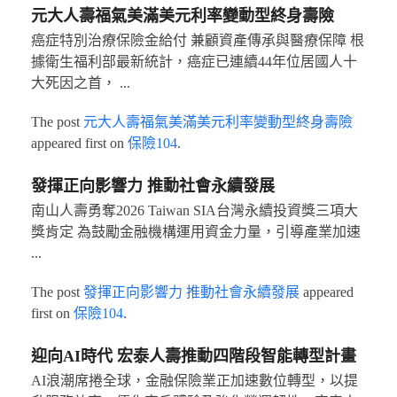
元大人壽福氣美滿美元利率變動型終身壽險
癌症特別治療保險金給付 兼顧資產傳承與醫療保障 根
據衛生福利部最新統計，癌症已連續44年位居國人十
大死因之首， ...
The post
元大人壽福氣美滿美元利率變動型終身壽險
appeared first on
保險104
.
發揮正向影響力 推動社會永續發展
南山人壽勇奪2026 Taiwan SIA台灣永續投資獎三項大
獎肯定 為鼓勵金融機構運用資金力量，引導產業加速
...
The post
發揮正向影響力 推動社會永續發展
appeared
first on
保險104
.
迎向AI時代 宏泰人壽推動四階段智能轉型計畫
AI浪潮席捲全球，金融保險業正加速數位轉型，以提